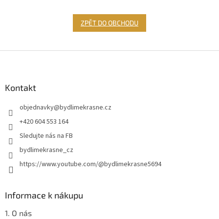
ZPĚT DO OBCHODU
Z
á
p
a
Kontakt
t
objednavky
@
bydlimekrasne.cz
í
+420 604 553 164
Sledujte nás na FB
bydlimekrasne_cz
https://www.youtube.com/@bydlimekrasne5694
Informace k nákupu
1. O nás