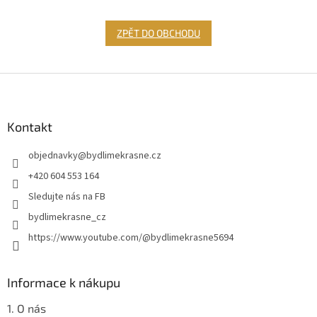
ZPĚT DO OBCHODU
Z
á
p
a
Kontakt
t
objednavky
@
bydlimekrasne.cz
í
+420 604 553 164
Sledujte nás na FB
bydlimekrasne_cz
https://www.youtube.com/@bydlimekrasne5694
Informace k nákupu
1. O nás