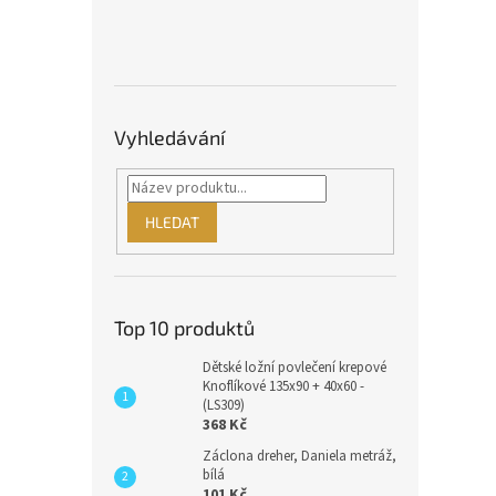
Vyhledávání
HLEDAT
Top 10 produktů
Dětské ložní povlečení krepové
Knoflíkové 135x90 + 40x60 -
(LS309)
368 Kč
Záclona dreher, Daniela metráž,
bílá
101 Kč