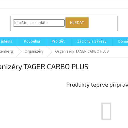
HLEDAT
 jídelna
Koupelna
Pro děti
Záclony a závěsy
Domá
tenberg
Organizéry
Organizéry TAGER CARBO PLUS
anizéry TAGER CARBO PLUS
Produkty teprve připra