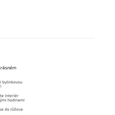
 krásném
i bylinkovou
!
e interiér
ými hodinami
se do růžova