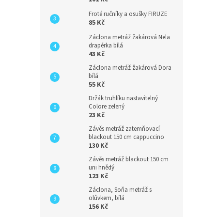
Froté ručníky a osušky FIRUZE
85 Kč
Záclona metráž žakárová Nela
drapérka bílá
43 Kč
Záclona metráž žakárová Dora
bílá
55 Kč
Držák truhlíku nastavitelný
Colore zelený
23 Kč
Závěs metráž zatemňovací
blackout 150 cm cappuccino
130 Kč
Závěs metráž blackout 150 cm
uni hnědý
123 Kč
Záclona, Soňa metráž s
olůvkem, bílá
156 Kč