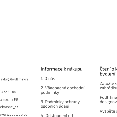
Informace k nákupu
Čtení o
bydlení
1. O nás
navky
@
bydlimekra
Založte s
2. Všeobecné obchodní
zahrádku
04 553 164
podmínky
Podtrhnět
te nás na FB
3. Podmínky ochrany
designov
osobních údajů
mekrasne_cz
Vyspěte 
//www.youtube.co
4. Odstoupení od