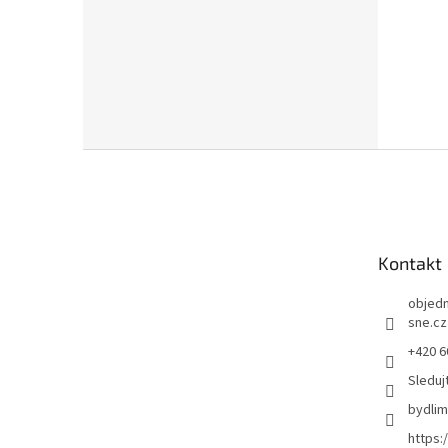
Z
á
p
a
t
Kontakt
í
objed
sne.cz
+420 6
Sleduj
bydli
https: