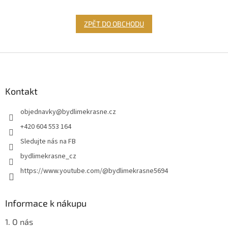
ZPĚT DO OBCHODU
Z
á
p
a
Kontakt
t
objednavky
@
bydlimekrasne.cz
í
+420 604 553 164
Sledujte nás na FB
bydlimekrasne_cz
https://www.youtube.com/@bydlimekrasne5694
Informace k nákupu
1. O nás