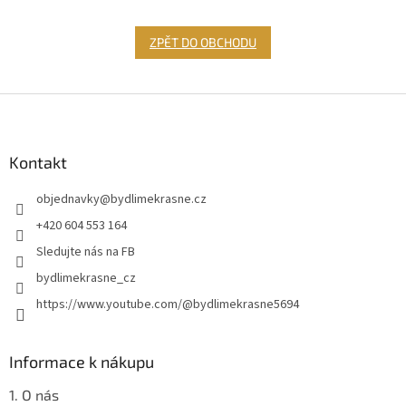
ZPĚT DO OBCHODU
Z
á
p
a
Kontakt
t
objednavky
@
bydlimekrasne.cz
í
+420 604 553 164
Sledujte nás na FB
bydlimekrasne_cz
https://www.youtube.com/@bydlimekrasne5694
Informace k nákupu
1. O nás