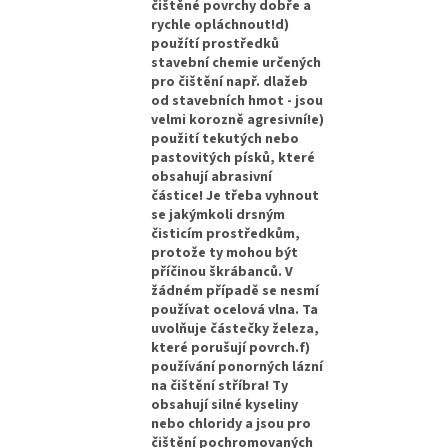
čištěné povrchy dobře a
rychle opláchnout!d)
použítí prostředků
stavební chemie určených
pro čištění např. dlažeb
od stavebních hmot - jsou
velmi korozně agresivní!e)
použití tekutých nebo
pastovitých písků, které
obsahují abrasivní
částice! Je třeba vyhnout
se jakýmkoli drsným
čisticím prostředkům,
protože ty mohou být
příčinou škrábanců. V
žádném případě se nesmí
používat ocelová vlna. Ta
uvolňuje částečky železa,
které porušují povrch.f)
používání ponorných lázní
na čištění stříbra! Ty
obsahují silné kyseliny
nebo chloridy a jsou pro
čištění pochromovaných