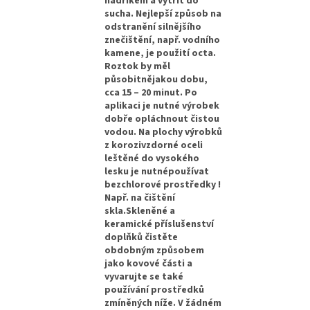
hadříkem a vytřít do
sucha. Nejlepší způsob na
odstranění silnějšího
znečištění, např. vodního
kamene, je použití octa.
Roztok by měl
působitnějakou dobu,
cca 15 – 20 minut. Po
aplikaci je nutné výrobek
dobře opláchnout čistou
vodou. Na plochy výrobků
z korozivzdorné oceli
leštěné do vysokého
lesku je nutnépoužívat
bezchlorové prostředky !
Např. na čištění
skla.Skleněné a
keramické příslušenství
doplňků čistěte
obdobným způsobem
jako kovové části a
vyvarujte se také
používání prostředků
zmíněných níže. V žádném