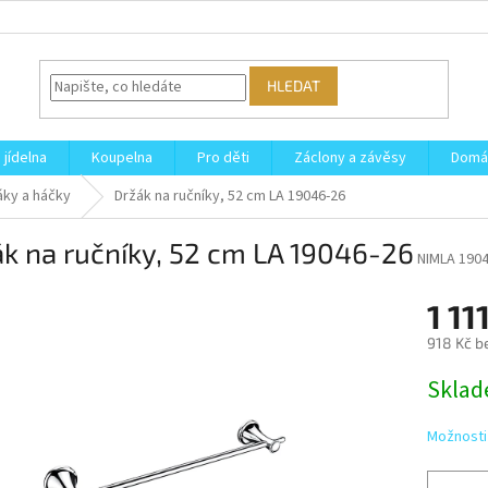
HLEDAT
 jídelna
Koupelna
Pro děti
Záclony a závěsy
Domá
áky a háčky
Držák na ručníky, 52 cm LA 19046-26
k na ručníky, 52 cm LA 19046-26
NIMLA 1904
1 11
918 Kč b
Měrná
Skla
cena:
Možnosti