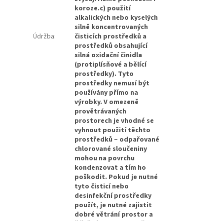
koroze.c) použití
alkalických nebo kyselých
silně koncentrovaných
Údržba
:
čisticích prostředků a
prostředků obsahující
silná oxidační činidla
(protiplísňové a bělící
prostředky). Tyto
prostředky nemusí být
používány přímo na
výrobky. V omezeně
provětrávaných
prostorech je vhodné se
vyhnout použití těchto
prostředků – odpařované
chlorované sloučeniny
mohou na povrchu
kondenzovat a tím ho
poškodit. Pokud je nutné
tyto čisticí nebo
desinfekční prostředky
použít, je nutné zajistit
dobré větrání prostor a