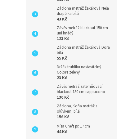
Záclona metráž žakárová Nela
drapérka bílá
43 Kč
Závěs metráž blackout 150 cm
uni hnědý
123 Kč
Záclona metráž žakárová Dora
bílá
55 Kč
Držák truhlíku nastavitelný
Colore zelený
23 Kč
Závěs metráž zatemňovací
blackout 150 cm cappuccino
130 Kč
Záclona, Soňa metráž s
olůvkem, bílá
156 Kč
Mísa Chefs pr. 17 cm
44 Kč