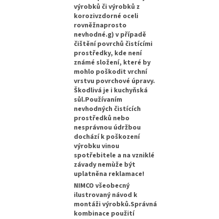
výrobků či výrobků z
korozivzdorné oceli
rovněžnaprosto
nevhodné.g) v případě
čištění povrchů čistícími
prostředky, kde není
známé složení, které by
mohlo poškodit vrchní
vrstvu povrchové úpravy.
Škodlivá je i kuchyňská
sůl.Používaním
nevhodných čistících
prostředků nebo
nesprávnou údržbou
dochází k poškození
výrobku vinou
spotřebitele a na vzniklé
závady nemùže být
uplatněna reklamace!
NIMCO všeobecný
ilustrovaný návod k
montáži výrobků.Správná
kombinace použití