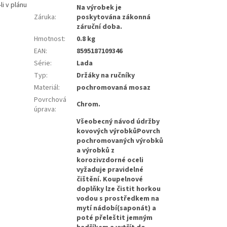
i v plánu
Na výrobek je
Záruka
:
poskytována zákonná
záruční doba.
Hmotnost
:
0.8 kg
EAN
:
8595187109346
Série
:
Lada
Typ
:
Držáky na ručníky
Materiál
:
pochromovaná mosaz
Povrchová
Chrom.
úprava
:
Všeobecný návod údržby
kovových výrobkůPovrch
pochromovaných výrobků
a výrobků z
korozivzdorné oceli
vyžaduje pravidelné
čištění. Koupelnové
doplňky lze čistit horkou
vodou s prostředkem na
mytí nádobí(saponát) a
poté přeleštit jemným