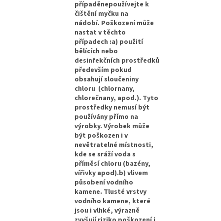
případěnepoužívejte k
čištění myčku na
nádobí. Poškození může
nastat v těchto
případech :a) použití
bělících nebo
desinfekčních prostředků
především pokud
obsahují sloučeniny
chloru (chlornany,
chlorečnany, apod.). Tyto
prostředky nemusí být
používány přímo na
výrobky. Výrobek může
být poškozen i v
nevětratelné místnosti,
kde se sráží voda s
příměsí chloru (bazény,
vířivky apod).b) vlivem
působení vodního
kamene. Tlusté vrstvy
vodního kamene, které
jsou i vlhké, výrazně
zvyšují riziko poškození i