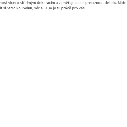
nost vícero střídmým dekoracím a zaměřuje se na preciznost detailu. Máte-l
it si retro koupelnu, série LADA je tu právě pro vás.