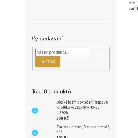
před
zaříd
Vyhledávání
HLEDAT
Top 10 produktů
Dětské ložní povlečení krepové
Knoflíkové 135x90 + 40x60 -
(LS309)
368 Kč
Záclona dreher, Daniela metráž,
bílá
101 Kč