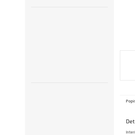
n
e
l
Popi
Det
Inte