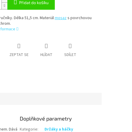
Přidat do košíku
ručníky. Délka 51,5 cm. Materiál
mosaz
s povrchovou
chrom.
informace
ZEPTAT SE
HLÍDAT
SDÍLET
Doplňkové parametry
chem. Dává
Kategorie
:
Držáky a háčky