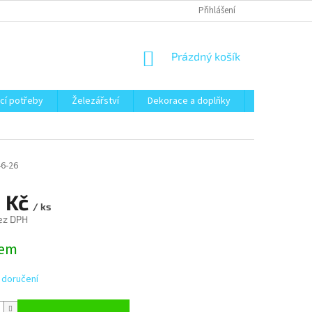
Přihlášení
NÁKUPNÍ
Prázdný košík
KOŠÍK
cí potřeby
Železářství
Dekorace a doplňky
Zahrada
6-26
1 Kč
/ ks
ez DPH
dem
 doručení