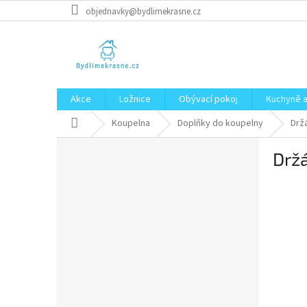
Přejít
objednavky@bydlimekrasne.cz
na
obsah
Akce
Ložnice
Obývací pokoj
Kuchyně a
Domů
Koupelna
Doplňky do koupelny
Drž
P
Držá
o
s
t
r
a
n
n
í
p
a