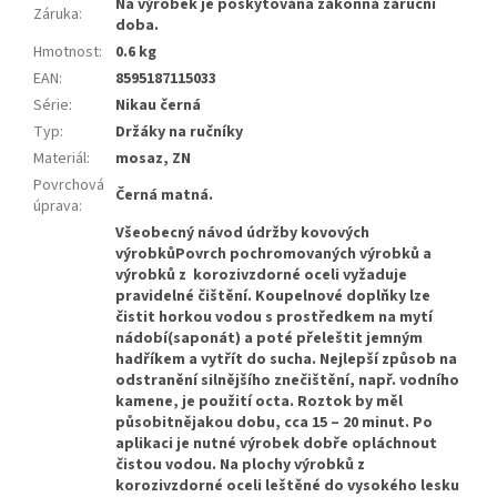
Na výrobek je poskytována zákonná záruční
Záruka
:
doba.
Hmotnost
:
0.6 kg
EAN
:
8595187115033
Série
:
Nikau černá
Typ
:
Držáky na ručníky
Materiál
:
mosaz, ZN
Povrchová
Černá matná.
úprava
:
Všeobecný návod údržby kovových
výrobkůPovrch pochromovaných výrobků a
výrobků z korozivzdorné oceli vyžaduje
pravidelné čištění. Koupelnové doplňky lze
čistit horkou vodou s prostředkem na mytí
nádobí(saponát) a poté přeleštit jemným
hadříkem a vytřít do sucha. Nejlepší způsob na
odstranění silnějšího znečištění, např. vodního
kamene, je použití octa. Roztok by měl
působitnějakou dobu, cca 15 – 20 minut. Po
aplikaci je nutné výrobek dobře opláchnout
čistou vodou. Na plochy výrobků z
korozivzdorné oceli leštěné do vysokého lesku