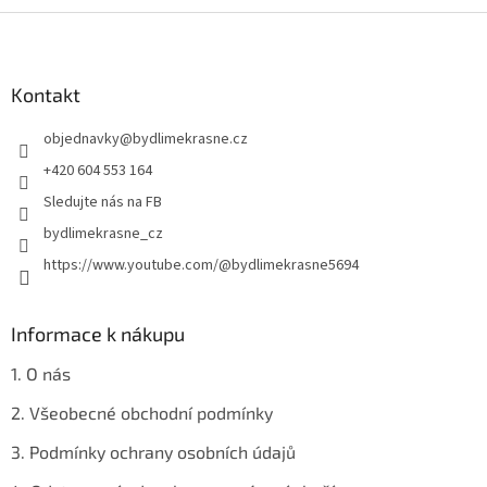
Z
á
p
a
Kontakt
t
objednavky
@
bydlimekrasne.cz
í
+420 604 553 164
Sledujte nás na FB
bydlimekrasne_cz
https://www.youtube.com/@bydlimekrasne5694
Informace k nákupu
1. O nás
2. Všeobecné obchodní podmínky
3. Podmínky ochrany osobních údajů