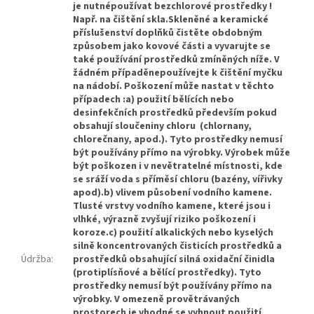
je nutnépoužívat bezchlorové prostředky !
Např. na čištění skla.Skleněné a keramické
příslušenství doplňků čistěte obdobným
způsobem jako kovové části a vyvarujte se
také používání prostředků zmíněných níže. V
žádném případěnepoužívejte k čištění myčku
na nádobí. Poškození může nastat v těchto
případech :a) použití bělících nebo
desinfekčních prostředků především pokud
obsahují sloučeniny chloru (chlornany,
chlorečnany, apod.). Tyto prostředky nemusí
být používány přímo na výrobky. Výrobek může
být poškozen i v nevětratelné místnosti, kde
se sráží voda s příměsí chloru (bazény, vířivky
apod).b) vlivem působení vodního kamene.
Tlusté vrstvy vodního kamene, které jsou i
vlhké, výrazně zvyšují riziko poškození i
koroze.c) použití alkalických nebo kyselých
silně koncentrovaných čisticích prostředků a
Údržba
:
prostředků obsahující silná oxidační činidla
(protiplísňové a bělící prostředky). Tyto
prostředky nemusí být používány přímo na
výrobky. V omezeně provětrávaných
prostorech je vhodné se vyhnout použití