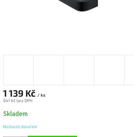
1 139 Kč
/ ks
941 Kč bez DPH
Měrná
Skladem
cena:
Možnosti doručení