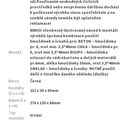
sůl.Používaním nevhodných čistících
prostředků nebo nesprávnou údržbou dochází
k poškození výrobku vinou spotřebitele a na
vzniklé závady nemùže být uplatněna
reklamace!
NIMCO všeobecný ilustrovaný návod k montáži
výrobků.Správná kombinace použití
hmoždinek a šroubů pro: BETON – hmoždinka
pr. 6, vrut min. 3,5*40mm CIHLA – hmoždinka pr.
Montáž
:
6, vrut min 3,5*40mm RIGIPS – hmoždinka
uzlovací do sádrokartonu a dutých materiálů
pr.6mm, délka hmoždinky 35mm, vrut 3,5*40mm
OBKLAD – hmoždinky a šrouby- NUTNÉ použít
delší o tloušťku daného obkladu (dlažby)
Barva
:
Černá
Rozměry
232 x 30 x 63mm
(š x v x h)
:
Balení (š x
270 x 120 x 60mm
v x h)
:
Typ
Vrtání
montáže
: