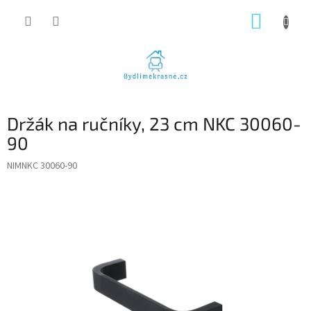
Přejít
NÁKUP
na
obsah
KOŠÍK
Držák na ručníky, 23 cm NKC 30060-
90
NIMNKC 30060-90