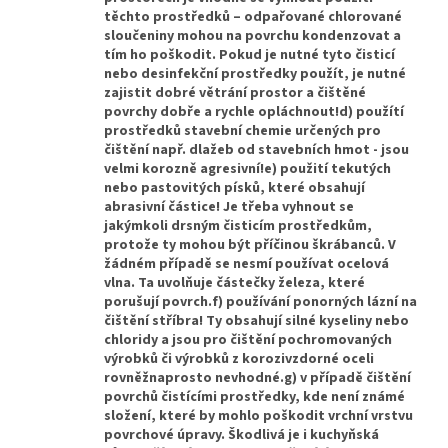
těchto prostředků – odpařované chlorované
sloučeniny mohou na povrchu kondenzovat a
tím ho poškodit. Pokud je nutné tyto čisticí
nebo desinfekční prostředky použít, je nutné
zajistit dobré větrání prostor a čištěné
povrchy dobře a rychle opláchnout!d) použítí
prostředků stavební chemie určených pro
čištění např. dlažeb od stavebních hmot - jsou
velmi korozně agresivní!e) použití tekutých
nebo pastovitých písků, které obsahují
abrasivní částice! Je třeba vyhnout se
jakýmkoli drsným čisticím prostředkům,
protože ty mohou být příčinou škrábanců. V
žádném případě se nesmí používat ocelová
vlna. Ta uvolňuje částečky železa, které
porušují povrch.f) používání ponorných lázní na
čištění stříbra! Ty obsahují silné kyseliny nebo
chloridy a jsou pro čištění pochromovaných
výrobků či výrobků z korozivzdorné oceli
rovněžnaprosto nevhodné.g) v případě čištění
povrchů čistícími prostředky, kde není známé
složení, které by mohlo poškodit vrchní vrstvu
povrchové úpravy. Škodlivá je i kuchyňská