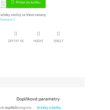
Přidat do košíku
ručníky otočný se třemi rameny.
informace
ZEPTAT SE
HLÍDAT
SDÍLET
Doplňkové parametry
vých doplňků
Kategorie
:
Držáky a háčky