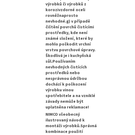
výrobků či výrobků z
korozivzdorné oceli
rovněžnaprosto
nevhodné.g) v případě
čištění povrchů čistícími
prostředky, kde není
známé složení, které by
mohlo poškodit vrchní
vrstvu povrchové úpravy.
Škodlivá je i kuchyňská
sůl.Používaním
nevhodných čistících
prostředků nebo
nesprávnou údržbou
dochází k poškození
výrobku vinou
spotřebitele a na vzniklé
závady nemùže být
uplatněna reklamace!
NIMCO všeobecný
ilustrovaný návod k
montáži výrobků.Správná
kombinace použití