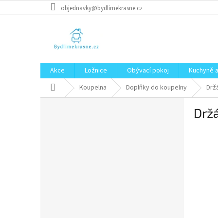
Přejít
objednavky@bydlimekrasne.cz
na
obsah
Akce
Ložnice
Obývací pokoj
Kuchyně a
Domů
Koupelna
Doplňky do koupelny
Drž
P
Držá
o
s
t
r
a
n
n
í
p
a