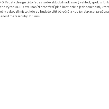
O. Prostý design této řady v sobě skloubil nadčasový vzhled, spolu s funk
ého výrobku. BORMO nabízí prostředí plné harmonie a jednoduchosti, které
lny vykouzlí místo, kde se budete cítit báječně a kde je ralaxace zaručena
lenost mezi šrouby 115 mm.