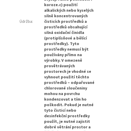
koroze.c) použití
alkalických nebo kyselých
silně koncentrovaných
Údržba
:
čisticích prostředků a
prostředků obsahující
silná oxidační činidla
(protiplísňové a bělící
prostředky). Tyto
prostředky nemusí být
používány přímo na
výrobky. V omezeně
provětrávaných
prostorech je vhodné se
vyhnout použití těchto
prostředků – odpařované
chlorované sloučeniny
mohou na povrchu
kondenzovat a tím ho
poškodit. Pokud je nutné
tyto čisticí nebo
desinfekční prostředky
použít, je nutné zajistit
dobré větrání prostor a