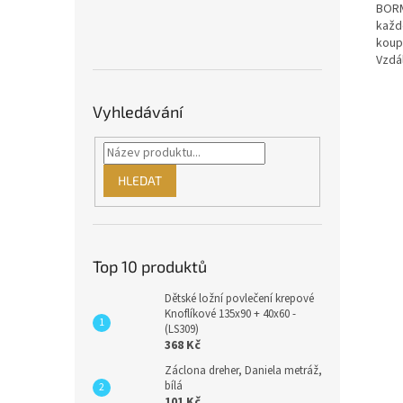
BORM
každ
koupe
Vzdá
Vyhledávání
HLEDAT
Top 10 produktů
Dětské ložní povlečení krepové
Knoflíkové 135x90 + 40x60 -
(LS309)
368 Kč
Záclona dreher, Daniela metráž,
bílá
101 Kč