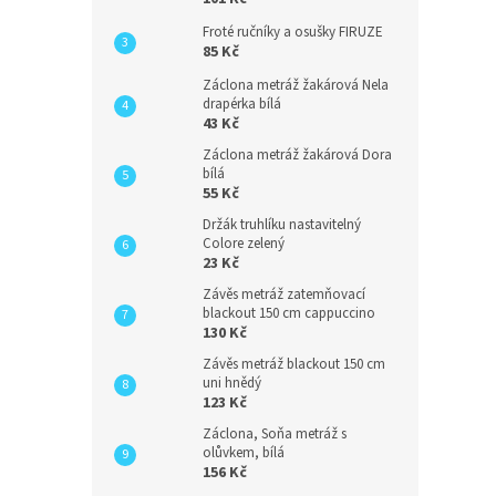
Froté ručníky a osušky FIRUZE
85 Kč
Záclona metráž žakárová Nela
drapérka bílá
43 Kč
Záclona metráž žakárová Dora
bílá
55 Kč
Držák truhlíku nastavitelný
Colore zelený
23 Kč
Závěs metráž zatemňovací
blackout 150 cm cappuccino
130 Kč
Závěs metráž blackout 150 cm
uni hnědý
123 Kč
Záclona, Soňa metráž s
olůvkem, bílá
156 Kč