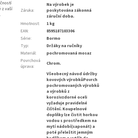
čností
Na výrobek je
 z vaší
Záruka
:
poskytována zákonná
.
záruční doba.
Hmotnost
:
1 kg
EAN
:
8595187103306
Série
:
Bormo
Typ
:
Držáky na ručníky
Materiál
:
pochromovaná mosaz
Povrchová
Chrom.
úprava
:
Všeobecný návod údržby
kovových výrobkůPovrch
pochromovaných výrobků
a výrobků z
korozivzdorné oceli
vyžaduje pravidelné
čištění. Koupelnové
doplňky lze čistit horkou
vodou s prostředkem na
mytí nádobí(saponát) a
poté přeleštit jemným