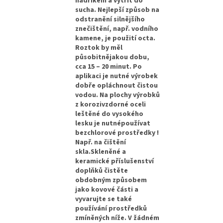
hadříkem a vytřít do
sucha. Nejlepší způsob na
odstranění silnějšího
znečištění, např. vodního
kamene, je použití octa.
Roztok by měl
působitnějakou dobu,
cca 15 – 20 minut. Po
aplikaci je nutné výrobek
dobře opláchnout čistou
vodou. Na plochy výrobků
z korozivzdorné oceli
leštěné do vysokého
lesku je nutnépoužívat
bezchlorové prostředky !
Např. na čištění
skla.Skleněné a
keramické příslušenství
doplňků čistěte
obdobným způsobem
jako kovové části a
vyvarujte se také
používání prostředků
zmíněných níže. V žádném