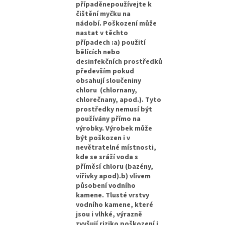
případěnepoužívejte k
čištění myčku na
nádobí. Poškození může
nastat v těchto
případech :a) použití
bělících nebo
desinfekčních prostředků
především pokud
obsahují sloučeniny
chloru (chlornany,
chlorečnany, apod.). Tyto
prostředky nemusí být
používány přímo na
výrobky. Výrobek může
být poškozen i v
nevětratelné místnosti,
kde se sráží voda s
příměsí chloru (bazény,
vířivky apod).b) vlivem
působení vodního
kamene. Tlusté vrstvy
vodního kamene, které
jsou i vlhké, výrazně
zvyšují riziko poškození i