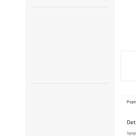
n
e
l
Popi
Det
Spoje