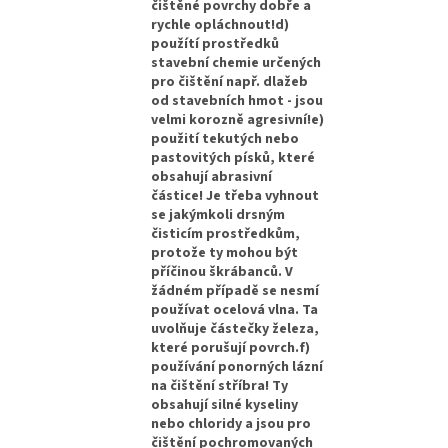
čištěné povrchy dobře a
rychle opláchnout!d)
použítí prostředků
stavební chemie určených
pro čištění např. dlažeb
od stavebních hmot - jsou
velmi korozně agresivní!e)
použití tekutých nebo
pastovitých písků, které
obsahují abrasivní
částice! Je třeba vyhnout
se jakýmkoli drsným
čisticím prostředkům,
protože ty mohou být
příčinou škrábanců. V
žádném případě se nesmí
používat ocelová vlna. Ta
uvolňuje částečky železa,
které porušují povrch.f)
používání ponorných lázní
na čištění stříbra! Ty
obsahují silné kyseliny
nebo chloridy a jsou pro
čištění pochromovaných