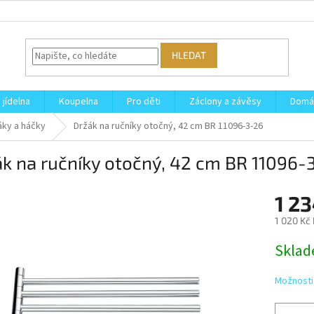
HLEDAT
 jídelna
Koupelna
Pro děti
Záclony a závěsy
Domá
áky a háčky
Držák na ručníky otočný, 42 cm BR 11096-3-26
k na ručníky otočný, 42 cm BR 11096-
1 2
1 020 Kč
Měrná
Skla
cena:
Možnosti