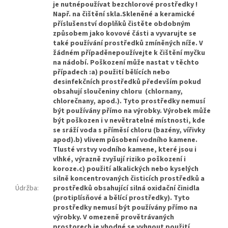
je nutnépoužívat bezchlorové prostředky !
Např. na čištění skla.Skleněné a keramické
příslušenství doplňků čistěte obdobným
způsobem jako kovové části a vyvarujte se
také používání prostředků zmíněných níže. V
žádném případěnepoužívejte k čištění myčku
na nádobí. Poškození může nastat v těchto
případech :a) použití bělících nebo
desinfekčních prostředků především pokud
obsahují sloučeniny chloru (chlornany,
chlorečnany, apod.). Tyto prostředky nemusí
být používány přímo na výrobky. Výrobek může
být poškozen i v nevětratelné místnosti, kde
se sráží voda s příměsí chloru (bazény, vířivky
apod).b) vlivem působení vodního kamene.
Tlusté vrstvy vodního kamene, které jsou i
vlhké, výrazně zvyšují riziko poškození i
koroze.c) použití alkalických nebo kyselých
silně koncentrovaných čisticích prostředků a
Údržba
:
prostředků obsahující silná oxidační činidla
(protiplísňové a bělící prostředky). Tyto
prostředky nemusí být používány přímo na
výrobky. V omezeně provětrávaných
prostorech je vhodné se vyhnout použití