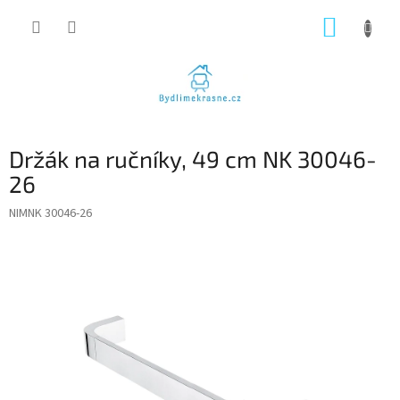
Přejít
NÁKUP
na
obsah
KOŠÍK
Držák na ručníky, 49 cm NK 30046-
26
NIMNK 30046-26