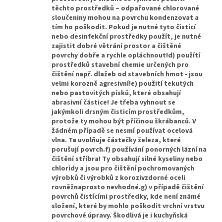
těchto prostředků – odpařované chlorované
sloučeniny mohou na povrchu kondenzovat a
tím ho poškodit. Pokud je nutné tyto čisticí
nebo desinfekční prostředky použít, je nutné
zajistit dobré větrání prostor a čištěné
povrchy dobře a rychle opláchnout!d) použítí
prostředků stavební chemie určených pro
čištění např. dlažeb od stavebních hmot - jsou
velmi korozně agresivní!e) použití tekutých
nebo pastovitých písků, které obsahují
abrasivní částice! Je třeba vyhnout se
jakýmkoli drsným čisticím prostředkům,
protože ty mohou být příčinou škrábanců. V
žádném případě se nesmí používat ocelová
vlna. Ta uvolňuje částečky železa, které
porušují povrch.f) používání ponorných lázní na
čištění stříbra! Ty obsahují silné kyseliny nebo
chloridy a jsou pro čištění pochromovaných
výrobků či výrobků z korozivzdorné oceli
rovněžnaprosto nevhodné.g) v případě čištění
povrchů čistícími prostředky, kde není známé
složení, které by mohlo poškodit vrchní vrstvu
povrchové úpravy. Škodlivá je i kuchyňská