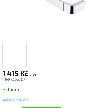
1 415 Kč
/ ks
1 169 Kč bez DPH
Měrná
Skladem
cena:
Možnosti doručení