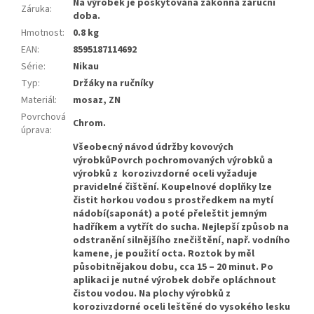
Na výrobek je poskytována zákonná záruční
Záruka
:
doba.
Hmotnost
:
0.8 kg
EAN
:
8595187114692
Série
:
Nikau
Typ
:
Držáky na ručníky
Materiál
:
mosaz, ZN
Povrchová
Chrom.
úprava
:
Všeobecný návod údržby kovových
výrobkůPovrch pochromovaných výrobků a
výrobků z korozivzdorné oceli vyžaduje
pravidelné čištění. Koupelnové doplňky lze
čistit horkou vodou s prostředkem na mytí
nádobí(saponát) a poté přeleštit jemným
hadříkem a vytřít do sucha. Nejlepší způsob na
odstranění silnějšího znečištění, např. vodního
kamene, je použití octa. Roztok by měl
působitnějakou dobu, cca 15 – 20 minut. Po
aplikaci je nutné výrobek dobře opláchnout
čistou vodou. Na plochy výrobků z
korozivzdorné oceli leštěné do vysokého lesku