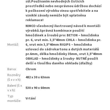
sůl.Používaním nevhodných čistících
prostředků nebo nesprávnou údržbou dochází
k poškození výrobku vinou spotřebitele a na
vzniklé závady nemùže být uplatněna
reklamace!
NIMCO všeobecný ilustrovaný návod k montáži
výrobků.Správná kombinace použití
hmoždinek a šroubů pro: BETON – hmoždinka
pr. 6, vrut min. 3,5*40mm CIHLA – hmoždinka pr.
Montáž
:
6, vrut min 3,5*40mm RIGIPS – hmoždinka
uzlovací do sádrokartonu a dutých materiálů
pr.6mm, délka hmoždinky 35mm, vrut 3,5*40mm
OBKLAD – hmoždinky a šrouby- NUTNÉ použít
delší o tloušťku daného obkladu (dlažby)
Barva
:
Chrom
Rozměry
482 x 30 x 63mm
(š x v x h)
:
Balení (š x
530 x 90 x 60mm
v x h)
:
Typ
Vrtání
montáže
: