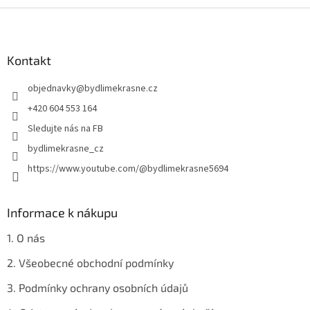
Z
á
p
a
Kontakt
t
objednavky
@
bydlimekrasne.cz
í
+420 604 553 164
Sledujte nás na FB
bydlimekrasne_cz
https://www.youtube.com/@bydlimekrasne5694
Informace k nákupu
1. O nás
2. Všeobecné obchodní podmínky
3. Podmínky ochrany osobních údajů