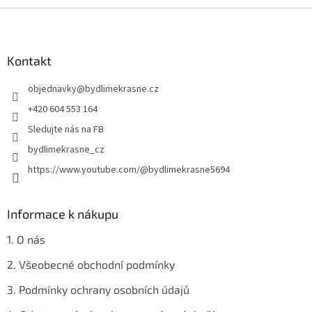
Z
á
p
a
Kontakt
t
objednavky
@
bydlimekrasne.cz
í
+420 604 553 164
Sledujte nás na FB
bydlimekrasne_cz
https://www.youtube.com/@bydlimekrasne5694
Informace k nákupu
1. O nás
2. Všeobecné obchodní podmínky
3. Podmínky ochrany osobních údajů