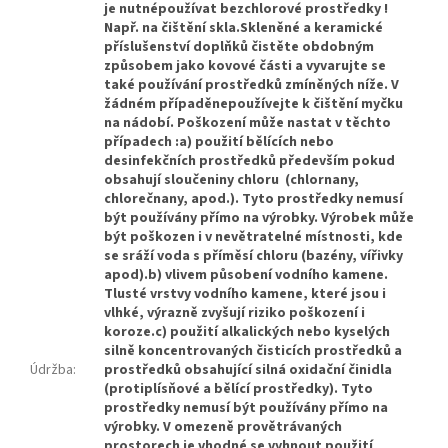
je nutnépoužívat bezchlorové prostředky !
Např. na čištění skla.Skleněné a keramické
příslušenství doplňků čistěte obdobným
způsobem jako kovové části a vyvarujte se
také používání prostředků zmíněných níže. V
žádném případěnepoužívejte k čištění myčku
na nádobí. Poškození může nastat v těchto
případech :a) použití bělících nebo
desinfekčních prostředků především pokud
obsahují sloučeniny chloru (chlornany,
chlorečnany, apod.). Tyto prostředky nemusí
být používány přímo na výrobky. Výrobek může
být poškozen i v nevětratelné místnosti, kde
se sráží voda s příměsí chloru (bazény, vířivky
apod).b) vlivem působení vodního kamene.
Tlusté vrstvy vodního kamene, které jsou i
vlhké, výrazně zvyšují riziko poškození i
koroze.c) použití alkalických nebo kyselých
silně koncentrovaných čisticích prostředků a
Údržba
:
prostředků obsahující silná oxidační činidla
(protiplísňové a bělící prostředky). Tyto
prostředky nemusí být používány přímo na
výrobky. V omezeně provětrávaných
prostorech je vhodné se vyhnout použití