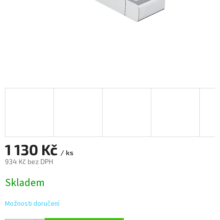
1 130 Kč
/ ks
934 Kč bez DPH
Měrná
Skladem
cena:
Možnosti doručení