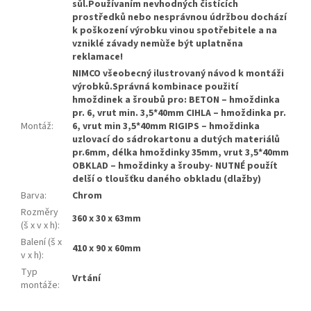
sůl.Používaním nevhodných čistících
prostředků nebo nesprávnou údržbou dochází
k poškození výrobku vinou spotřebitele a na
vzniklé závady nemùže být uplatněna
reklamace!
NIMCO všeobecný ilustrovaný návod k montáži
výrobků.Správná kombinace použití
hmoždinek a šroubů pro: BETON – hmoždinka
pr. 6, vrut min. 3,5*40mm CIHLA – hmoždinka pr.
Montáž
:
6, vrut min 3,5*40mm RIGIPS – hmoždinka
uzlovací do sádrokartonu a dutých materiálů
pr.6mm, délka hmoždinky 35mm, vrut 3,5*40mm
OBKLAD – hmoždinky a šrouby- NUTNÉ použít
delší o tloušťku daného obkladu (dlažby)
Barva
:
Chrom
Rozměry
360 x 30 x 63mm
(š x v x h)
:
Balení (š x
410 x 90 x 60mm
v x h)
:
Typ
Vrtání
montáže
: