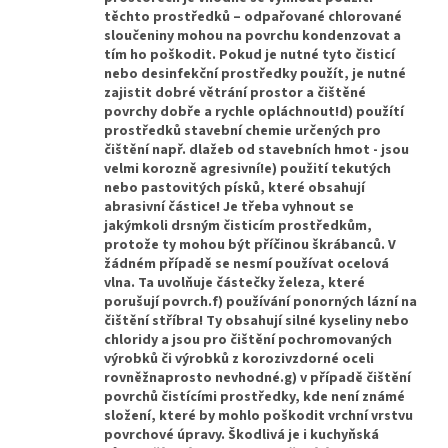
těchto prostředků – odpařované chlorované
sloučeniny mohou na povrchu kondenzovat a
tím ho poškodit. Pokud je nutné tyto čisticí
nebo desinfekční prostředky použít, je nutné
zajistit dobré větrání prostor a čištěné
povrchy dobře a rychle opláchnout!d) použítí
prostředků stavební chemie určených pro
čištění např. dlažeb od stavebních hmot - jsou
velmi korozně agresivní!e) použití tekutých
nebo pastovitých písků, které obsahují
abrasivní částice! Je třeba vyhnout se
jakýmkoli drsným čisticím prostředkům,
protože ty mohou být příčinou škrábanců. V
žádném případě se nesmí používat ocelová
vlna. Ta uvolňuje částečky železa, které
porušují povrch.f) používání ponorných lázní na
čištění stříbra! Ty obsahují silné kyseliny nebo
chloridy a jsou pro čištění pochromovaných
výrobků či výrobků z korozivzdorné oceli
rovněžnaprosto nevhodné.g) v případě čištění
povrchů čistícími prostředky, kde není známé
složení, které by mohlo poškodit vrchní vrstvu
povrchové úpravy. Škodlivá je i kuchyňská