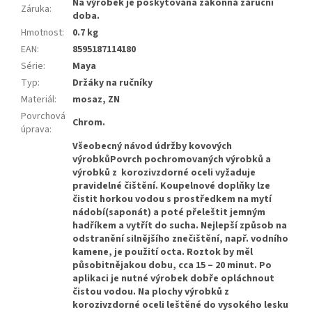
Na výrobek je poskytována zákonná záruční
Záruka
:
doba.
Hmotnost
:
0.7 kg
EAN
:
8595187114180
Série
:
Maya
Typ
:
Držáky na ručníky
Materiál
:
mosaz, ZN
Povrchová
Chrom.
úprava
:
Všeobecný návod údržby kovových
výrobkůPovrch pochromovaných výrobků a
výrobků z korozivzdorné oceli vyžaduje
pravidelné čištění. Koupelnové doplňky lze
čistit horkou vodou s prostředkem na mytí
nádobí(saponát) a poté přeleštit jemným
hadříkem a vytřít do sucha. Nejlepší způsob na
odstranění silnějšího znečištění, např. vodního
kamene, je použití octa. Roztok by měl
působitnějakou dobu, cca 15 – 20 minut. Po
aplikaci je nutné výrobek dobře opláchnout
čistou vodou. Na plochy výrobků z
korozivzdorné oceli leštěné do vysokého lesku