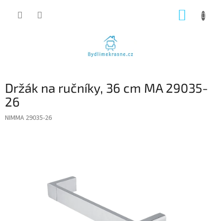
Přejít
NÁKUP
na
obsah
KOŠÍK
Držák na ručníky, 36 cm MA 29035-
26
NIMMA 29035-26