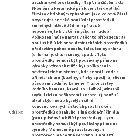
bezchlorové prostředky ! Např. na čištění skla.
Skleněné a keramické příslušenství doplňků
čistěte obdobným způsobem jako kovové části
a vyvarujte se také používání prostředků
zmíněných níže. V žádném případě
nepoužívejte k čištění myčku na nádobí.
Poškození může nastat v těchto případech : a)
použití bělících nebo desinfekčních prostředků
především pokud obsahují sloučeniny chloru
(chlornany, chlorečnany, apod.). Tyto
prostředky nemusí být používány přímo na
výrobky. Výrobek může být poškozen i v
nevětratelné místnosti, kde se sráží voda s
příměsí chloru (bazény, vířivky apod). b) vlivem
působení vodního kamene. Tlusté vrstvy
vodního kamene, které jsou i vlhké, výrazně
zvyšují riziko poškození i koroze. c) použití
alkalických nebo kyselých silně
koncentrovaných čisticích prostředků a
Údržba
:
prostředků obsahující silná oxidační činidla
(protiplísňové a bělící prostředky). Tyto
prostředky nemusí být používány přímo na
výrobky. V omezeně provětrávaných
prostorech je vhodné se vyhnout použití