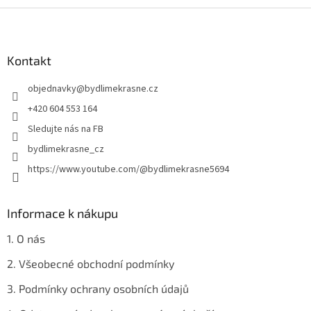
Z
á
p
a
Kontakt
t
objednavky
@
bydlimekrasne.cz
í
+420 604 553 164
Sledujte nás na FB
bydlimekrasne_cz
https://www.youtube.com/@bydlimekrasne5694
Informace k nákupu
1. O nás
2. Všeobecné obchodní podmínky
3. Podmínky ochrany osobních údajů