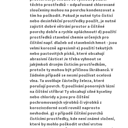
těchto prostředků – odpařované chlorované
sloučeniny mohou na povrchu kondenzovat a
tím ho poškodit. Pokud je nutné tyto čisticí
nebo desinfekční prostředky použít, je nutné
zajistit dobré větrání prostor a čištěné
povrchy dobře a rychle opláchnout! d) použítí
prostředků stavební chemie určených pro
čištění např. dlažeb od stavebních hmot - jsou
velmi korozně agresivní! e) použití tekutých
nebo pastovitých písků, které obsahují
abrasivní částice! Je třeba vyhnout se
jakýmkoli drsným čisticím prostředkům,
protože ty mohou být příčinou škrábanců. V
žádném případě se nesmí používat ocelová
vlna. Ta uvolňuje částečky železa, které
porušují povrch. f) používání ponorných lázní
na čištění stříbra! Ty obsahují silné kyseliny
nebo chloridy a jsou pro čištění
pochromovaných výrobků či výrobků z
korozivzdorné oceli rovněž naprosto
nevhodné. g) v případě čištění povrchů
čistícími prostředky, kde není známé složení,
které by mohlo poškodit vrchní vrstvu