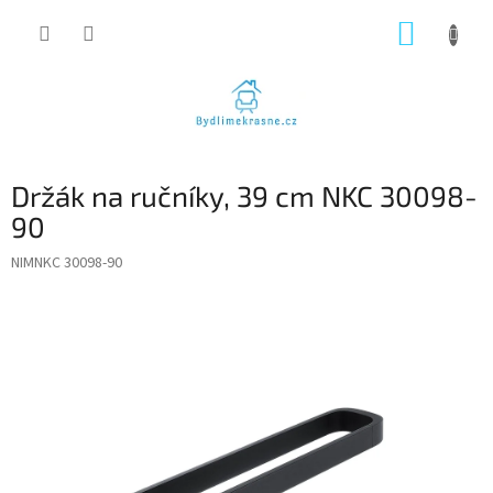
Přejít
NÁKUP
na
obsah
KOŠÍK
Držák na ručníky, 39 cm NKC 30098-
90
NIMNKC 30098-90