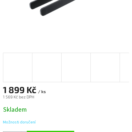
1 899 Kč
/ ks
1 569 Kč bez DPH
Měrná
Skladem
cena:
Možnosti doručení