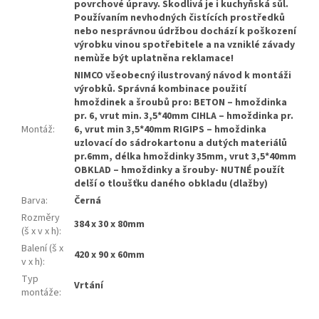
povrchové úpravy. Škodlivá je i kuchyňská sůl.
Používaním nevhodných čistících prostředků
nebo nesprávnou údržbou dochází k poškození
výrobku vinou spotřebitele a na vzniklé závady
nemùže být uplatněna reklamace!
NIMCO všeobecný ilustrovaný návod k montáži
výrobků. Správná kombinace použití
hmoždinek a šroubů pro: BETON – hmoždinka
pr. 6, vrut min. 3,5*40mm CIHLA – hmoždinka pr.
Montáž
:
6, vrut min 3,5*40mm RIGIPS – hmoždinka
uzlovací do sádrokartonu a dutých materiálů
pr.6mm, délka hmoždinky 35mm, vrut 3,5*40mm
OBKLAD – hmoždinky a šrouby- NUTNÉ použít
delší o tloušťku daného obkladu (dlažby)
Barva
:
Černá
Rozměry
384 x 30 x 80mm
(š x v x h)
:
Balení (š x
420 x 90 x 60mm
v x h)
:
Typ
Vrtání
montáže
: