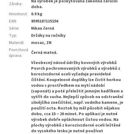
Na výrobek je poskytována zákonná záruční
Záruka
:
doba.
Hmotnost
:
0.9 kg
EAN
:
8595187115156
Série
:
Nikau černá
Typ
:
Držáky na ručníky
Materiál
:
mosaz, ZN
Povrchová
Černá matná.
úprava
:
Všeobecný návod údržby kovových výrobků
Povrch pochromovaných výrobků a výrobků z
korozivzdorné oceli vyžaduje pravidelné
čištění. Koupelnové doplňky lze čistit horkou
vodou s prostředkem na mytí nádobí
(saponát) a poté přeleštit jemným hadříkem a
vytřít do sucha. Nejlepší způsob na odstranění
silnějšího znečištění, např. vodního kamene, je
použití octa. Roztok by měl působit nějakou
dobu, cca 15 – 20 minut. Po aplikaci je nutné
výrobek dobře opláchnout čistou vodou. Na
plochy výrobků z korozivzdorné oceli leštěné
do vysokého lesku je nutné používat