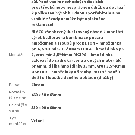
sůl.Používaním nevhodných čistících
prostředků nebo nesprávnou údržbou dochází
k poškození výrobku vinou spotřebitele a na
vzniklé závady nemùže být uplatněna
reklamace!
NIMCO všeobecný ilustrovaný návod k montáži
výrobků.Správná kombinace použití
hmoždinek a šroubů pro: BETON – hmoždinka
pr. 6, vrut min. 3,5*40mm CIHLA – hmoždinka pr.
Montáž
:
6, vrut min 3,5*40mm RIGIPS – hmoždinka
uzlovací do sádrokartonu a dutých materiálů
pr.6mm, délka hmoždinky 35mm, vrut 3,5*40mm
OBKLAD – hmoždinky a šrouby- NUTNÉ použít
delší o tloušťku daného obkladu (dlažby)
Barva
:
Chrom
Rozměry
460 x 30 x 63mm
(š x v x h)
:
Balení (š x
530 x 90 x 60mm
v x h)
:
Typ
Vrtání
montáže
: