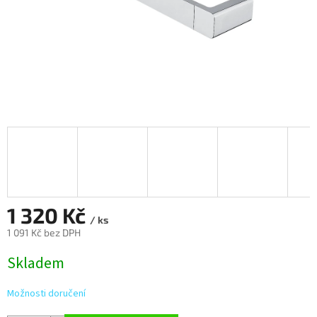
1 320 Kč
/ ks
1 091 Kč bez DPH
Měrná
Skladem
cena:
Možnosti doručení