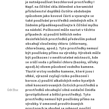
je nutnépoužívat bezchlorové prostředky !
Např. na čištění skla.Skleněné a keramické
příslušenství doplňků čistěte obdobným
způsobem jako kovové části a vyvarujte se
také používání prostředků zmíněných níže. V
žádném případěnepoužívejte k čištění myčku
na nádobí. Poškození může nastat v těchto
případech :a) použití bělících nebo
desinfekčních prostředků především pokud
obsahují sloučeniny chloru (chlornany,
chlorečnany, apod.). Tyto prostředky nemusí
být používány přímo na výrobky. Výrobek může
být poškozen i v nevětratelné místnosti, kde
se sráží voda s příměsí chloru (bazény, vířivky
apod).b) vlivem působení vodního kamene.
Tlusté vrstvy vodního kamene, které jsou i
vlhké, výrazně zvyšují riziko poškození i
koroze.c) použití alkalických nebo kyselých
silně koncentrovaných čisticích prostředků a
Údržba
:
prostředků obsahující silná oxidační činidla
(protiplísňové a bělící prostředky). Tyto
prostředky nemusí být používány přímo na
výrobky. V omezeně provětrávaných
prostorech je vhodné se vyhnout použití