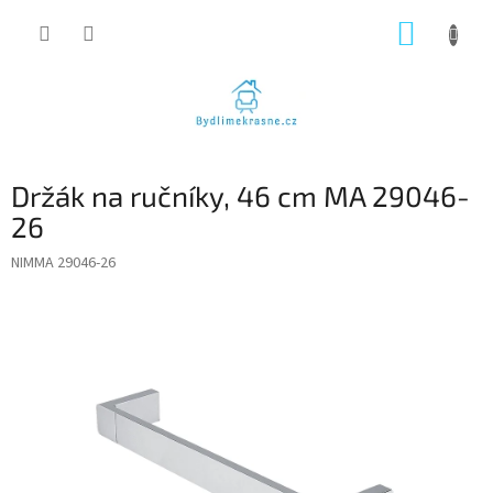
Přejít
NÁKUP
na
obsah
KOŠÍK
Držák na ručníky, 46 cm MA 29046-
26
NIMMA 29046-26