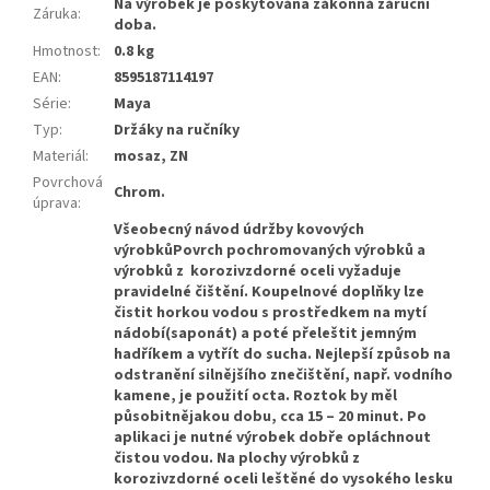
Na výrobek je poskytována zákonná záruční
Záruka
:
doba.
Hmotnost
:
0.8 kg
EAN
:
8595187114197
Série
:
Maya
Typ
:
Držáky na ručníky
Materiál
:
mosaz, ZN
Povrchová
Chrom.
úprava
:
Všeobecný návod údržby kovových
výrobkůPovrch pochromovaných výrobků a
výrobků z korozivzdorné oceli vyžaduje
pravidelné čištění. Koupelnové doplňky lze
čistit horkou vodou s prostředkem na mytí
nádobí(saponát) a poté přeleštit jemným
hadříkem a vytřít do sucha. Nejlepší způsob na
odstranění silnějšího znečištění, např. vodního
kamene, je použití octa. Roztok by měl
působitnějakou dobu, cca 15 – 20 minut. Po
aplikaci je nutné výrobek dobře opláchnout
čistou vodou. Na plochy výrobků z
korozivzdorné oceli leštěné do vysokého lesku