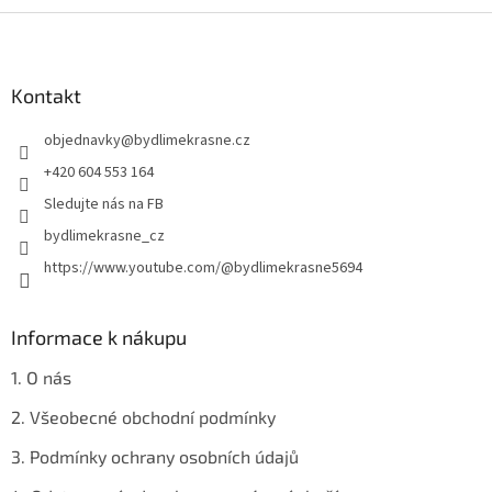
Z
á
p
a
Kontakt
t
objednavky
@
bydlimekrasne.cz
í
+420 604 553 164
Sledujte nás na FB
bydlimekrasne_cz
https://www.youtube.com/@bydlimekrasne5694
Informace k nákupu
1. O nás
2. Všeobecné obchodní podmínky
3. Podmínky ochrany osobních údajů