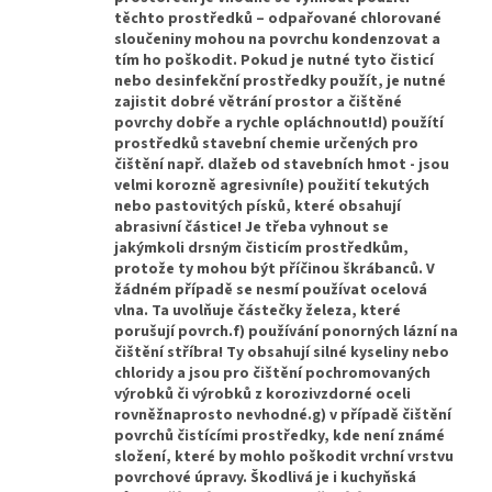
těchto prostředků – odpařované chlorované
sloučeniny mohou na povrchu kondenzovat a
tím ho poškodit. Pokud je nutné tyto čisticí
nebo desinfekční prostředky použít, je nutné
zajistit dobré větrání prostor a čištěné
povrchy dobře a rychle opláchnout!d) použítí
prostředků stavební chemie určených pro
čištění např. dlažeb od stavebních hmot - jsou
velmi korozně agresivní!e) použití tekutých
nebo pastovitých písků, které obsahují
abrasivní částice! Je třeba vyhnout se
jakýmkoli drsným čisticím prostředkům,
protože ty mohou být příčinou škrábanců. V
žádném případě se nesmí používat ocelová
vlna. Ta uvolňuje částečky železa, které
porušují povrch.f) používání ponorných lázní na
čištění stříbra! Ty obsahují silné kyseliny nebo
chloridy a jsou pro čištění pochromovaných
výrobků či výrobků z korozivzdorné oceli
rovněžnaprosto nevhodné.g) v případě čištění
povrchů čistícími prostředky, kde není známé
složení, které by mohlo poškodit vrchní vrstvu
povrchové úpravy. Škodlivá je i kuchyňská