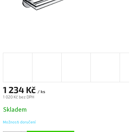
1 234 Kč
/ ks
1 020 Kč bez DPH
Měrná
Skladem
cena:
Možnosti doručení