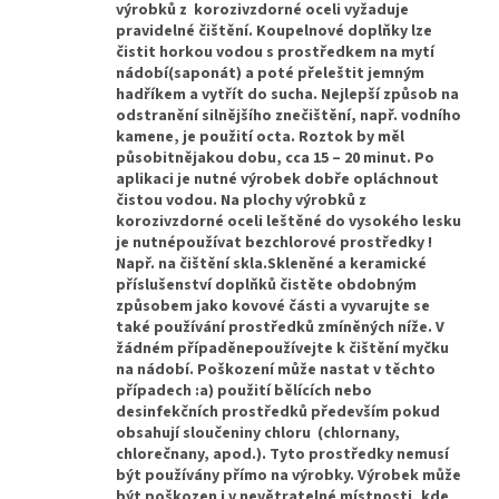
výrobků z korozivzdorné oceli vyžaduje
pravidelné čištění. Koupelnové doplňky lze
čistit horkou vodou s prostředkem na mytí
nádobí(saponát) a poté přeleštit jemným
hadříkem a vytřít do sucha. Nejlepší způsob na
odstranění silnějšího znečištění, např. vodního
kamene, je použití octa. Roztok by měl
působitnějakou dobu, cca 15 – 20 minut. Po
aplikaci je nutné výrobek dobře opláchnout
čistou vodou. Na plochy výrobků z
korozivzdorné oceli leštěné do vysokého lesku
je nutnépoužívat bezchlorové prostředky !
Např. na čištění skla.Skleněné a keramické
příslušenství doplňků čistěte obdobným
způsobem jako kovové části a vyvarujte se
také používání prostředků zmíněných níže. V
žádném případěnepoužívejte k čištění myčku
na nádobí. Poškození může nastat v těchto
případech :a) použití bělících nebo
desinfekčních prostředků především pokud
obsahují sloučeniny chloru (chlornany,
chlorečnany, apod.). Tyto prostředky nemusí
být používány přímo na výrobky. Výrobek může
být poškozen i v nevětratelné místnosti, kde