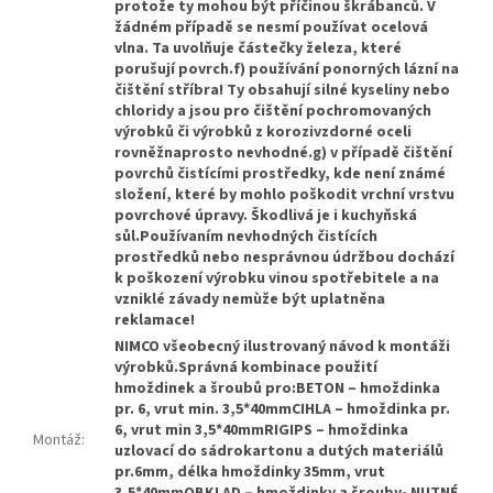
protože ty mohou být příčinou škrábanců. V
žádném případě se nesmí používat ocelová
vlna. Ta uvolňuje částečky železa, které
porušují povrch.f) používání ponorných lázní na
čištění stříbra! Ty obsahují silné kyseliny nebo
chloridy a jsou pro čištění pochromovaných
výrobků či výrobků z korozivzdorné oceli
rovněžnaprosto nevhodné.g) v případě čištění
povrchů čistícími prostředky, kde není známé
složení, které by mohlo poškodit vrchní vrstvu
povrchové úpravy. Škodlivá je i kuchyňská
sůl.Používaním nevhodných čistících
prostředků nebo nesprávnou údržbou dochází
k poškození výrobku vinou spotřebitele a na
vzniklé závady nemùže být uplatněna
reklamace!
NIMCO všeobecný ilustrovaný návod k montáži
výrobků.Správná kombinace použití
hmoždinek a šroubů pro:BETON – hmoždinka
pr. 6, vrut min. 3,5*40mmCIHLA – hmoždinka pr.
6, vrut min 3,5*40mmRIGIPS – hmoždinka
Montáž
:
uzlovací do sádrokartonu a dutých materiálů
pr.6mm, délka hmoždinky 35mm, vrut