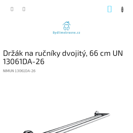
Přejít
NÁKUP
na
obsah
KOŠÍK
Držák na ručníky dvojitý, 66 cm UN
13061DA-26
NIMUN 13061DA-26