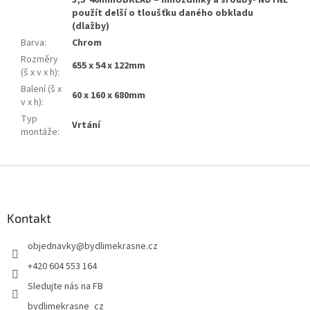
3,5*40mmOBKLAD – hmoždinky a šrouby- NUTNÉ
použít delší o tloušťku daného obkladu
(dlažby)
Barva
:
Chrom
Rozměry
655 x 54 x 122mm
(š x v x h)
:
Balení (š x
60 x 160 x 680mm
v x h)
:
Typ
Vrtání
montáže
:
Z
á
p
a
Kontakt
t
objednavky
@
bydlimekrasne.cz
í
+420 604 553 164
Sledujte nás na FB
bydlimekrasne_cz