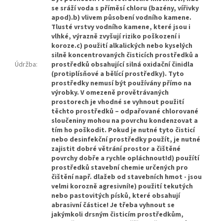
se sráží voda s příměsí chloru (bazény, vířivky
apod).b) vlivem působení vodního kamene.
Tlusté vrstvy vodního kamene, které jsou i
vlhké, výrazně zvyšují riziko poškození i
koroze.c) použití alkalických nebo kyselých
silně koncentrovaných čisticích prostředků a
Údržba
:
prostředků obsahující silná oxidační činidla
(protiplísňové a bělící prostředky). Tyto
prostředky nemusí být používány přímo na
výrobky. V omezeně provětrávaných
prostorech je vhodné se vyhnout použití
těchto prostředků – odpařované chlorované
sloučeniny mohou na povrchu kondenzovat a
tím ho poškodit. Pokud je nutné tyto čisticí
nebo desinfekční prostředky použít, je nutné
zajistit dobré větrání prostor a čištěné
povrchy dobře a rychle opláchnout!d) použítí
prostředků stavební chemie určených pro
čištění např. dlažeb od stavebních hmot - jsou
velmi korozně agresivní!e) použití tekutých
nebo pastovitých písků, které obsahují
abrasivní částice! Je třeba vyhnout se
jakýmkoli drsným čisticím prostředkům,