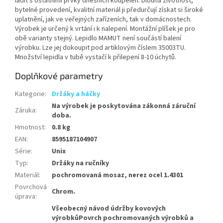
ladit s ostatními prvky dnešních koupelen. Dlouhá životnost,
bytelné provedení, kvalitní materiál ji předurčují získat si široké
uplatnění, jak ve veřejných zařízeních, tak v domácnostech.
Výrobek je určený k vrtání i k nalepení. Montážní plíšek je pro
obě varianty stejný. Lepidlo MAMUT není součástí balení
výrobku. Lze jej dokoupit pod artiklovým číslem 35003TU.
Množství lepidla v tubě vystačí k přilepení 8-10 úchytů.
Doplňkové parametry
Kategorie
:
Držáky a háčky
Na výrobek je poskytována zákonná záruční
Záruka
:
doba.
Hmotnost
:
0.8 kg
EAN
:
8595187104907
Série
:
Unix
Typ
:
Držáky na ručníky
Materiál
:
pochromovaná mosaz, nerez ocel 1.4301
Povrchová
Chrom.
úprava
:
Všeobecný návod údržby kovových
výrobkůPovrch pochromovaných výrobků a