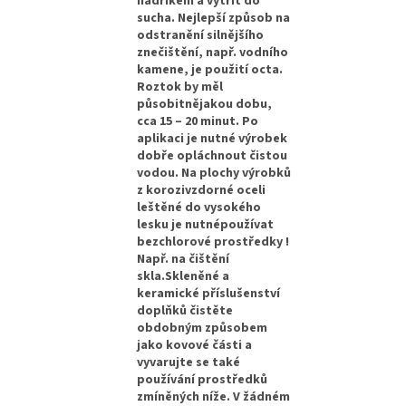
hadříkem a vytřít do
sucha. Nejlepší způsob na
odstranění silnějšího
znečištění, např. vodního
kamene, je použití octa.
Roztok by měl
působitnějakou dobu,
cca 15 – 20 minut. Po
aplikaci je nutné výrobek
dobře opláchnout čistou
vodou. Na plochy výrobků
z korozivzdorné oceli
leštěné do vysokého
lesku je nutnépoužívat
bezchlorové prostředky !
Např. na čištění
skla.Skleněné a
keramické příslušenství
doplňků čistěte
obdobným způsobem
jako kovové části a
vyvarujte se také
používání prostředků
zmíněných níže. V žádném