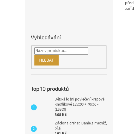
před
zaříd
Vyhledávání
HLEDAT
Top 10 produktů
Dětské ložní povlečení krepové
Knoflíkové 135x90 + 40x60 -
(LS309)
368 Kč
Záclona dreher, Daniela metráž,
bílá
101 Kč