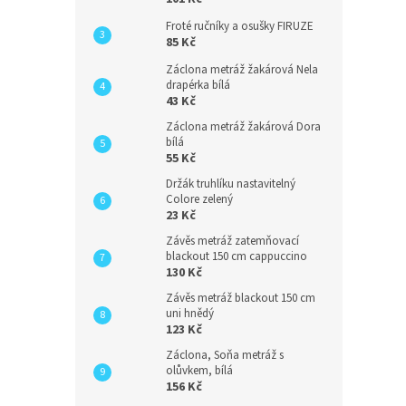
Froté ručníky a osušky FIRUZE
85 Kč
Záclona metráž žakárová Nela
drapérka bílá
43 Kč
Záclona metráž žakárová Dora
bílá
55 Kč
Držák truhlíku nastavitelný
Colore zelený
23 Kč
Závěs metráž zatemňovací
blackout 150 cm cappuccino
130 Kč
Závěs metráž blackout 150 cm
uni hnědý
123 Kč
Záclona, Soňa metráž s
olůvkem, bílá
156 Kč