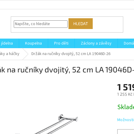
HLEDAT
 jídelna
Koupelna
Pro děti
Záclony a závěsy
Domá
áky a háčky
Držák na ručníky dvojitý, 52 cm LA 19046D-26
k na ručníky dvojitý, 52 cm LA 19046D
1 51
1 255 Kč
Měrná
Skla
cena:
Možnosti