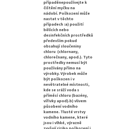
případěnepoužívejte k
čištění myčku na
nádobí. Poškození může
nastat v těchto
případech :a) použití
bělících nebo
desinfekčních prostředků
především pokud
obsahují sloučeniny
chloru (chlornany,
chlorečnany, apod.). Tyto
prostředky nemusí být
používány přímo na
výrobky. Výrobek může
být poškozen i v
nevětratelné místnosti,
kde se sráží voda s
příměsí chloru (bazény,
vířivky apod).b) vlivem
působení vodního
kamene. Tlusté vrstvy
vodního kamene, které
jsou i vlhké, výrazně
zvyšují riziko poškození i