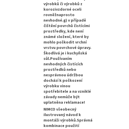
výrobků či výrobků z
korozivzdorné oceli
rovněžnaprosto
nevhodné.g) v případě
čištění povrchů čistícími
prostředky, kde není
známé složení, které by
mohlo poškodit vrchní
vrstvu povrchové úpravy.
Škodlivá je i kuchyňská
sůl.Používaním
nevhodných čistících
prostředků nebo
nesprávnou údržbou
dochází k poškození
výrobku vinou
spotřebitele a na vzniklé
závady nemùže být
uplatněna reklamace!
NIMCO všeobecný
ilustrovaný návod k
montáži výrobků.Správná
kombinace použití