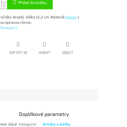
Přidat do košíku
ručníky dvojitý. Délka 51,5 cm. Materiál
mosaz
s
ou úpravou chrom.
informace
ZEPTAT SE
HLÍDAT
SDÍLET
Doplňkové parametry
chem. Dává
Kategorie
:
Držáky a háčky