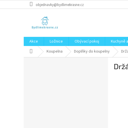
Přejít
objednavky@bydlimekrasne.cz
na
obsah
Akce
Ložnice
Obývací pokoj
Kuchyně a
Domů
Koupelna
Doplňky do koupelny
Drž
P
Držá
o
s
t
r
a
n
n
í
p
a