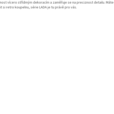
nost vícero střídmým dekoracím a zaměřuje se na preciznost detailu. Máte-l
it si retro koupelnu, série LADA je tu právě pro vás.