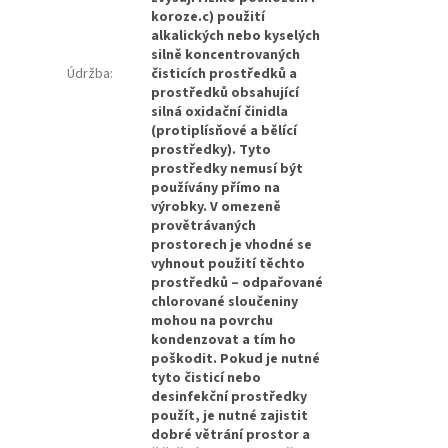
koroze.c) použití
alkalických nebo kyselých
silně koncentrovaných
Údržba
:
čisticích prostředků a
prostředků obsahující
silná oxidační činidla
(protiplísňové a bělící
prostředky). Tyto
prostředky nemusí být
používány přímo na
výrobky. V omezeně
provětrávaných
prostorech je vhodné se
vyhnout použití těchto
prostředků – odpařované
chlorované sloučeniny
mohou na povrchu
kondenzovat a tím ho
poškodit. Pokud je nutné
tyto čisticí nebo
desinfekční prostředky
použít, je nutné zajistit
dobré větrání prostor a