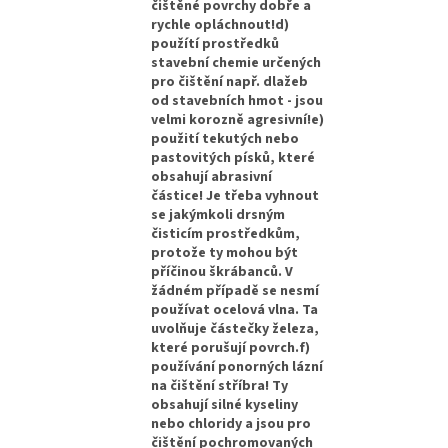
čištěné povrchy dobře a
rychle opláchnout!d)
použítí prostředků
stavební chemie určených
pro čištění např. dlažeb
od stavebních hmot - jsou
velmi korozně agresivní!e)
použití tekutých nebo
pastovitých písků, které
obsahují abrasivní
částice! Je třeba vyhnout
se jakýmkoli drsným
čisticím prostředkům,
protože ty mohou být
příčinou škrábanců. V
žádném případě se nesmí
používat ocelová vlna. Ta
uvolňuje částečky železa,
které porušují povrch.f)
používání ponorných lázní
na čištění stříbra! Ty
obsahují silné kyseliny
nebo chloridy a jsou pro
čištění pochromovaných