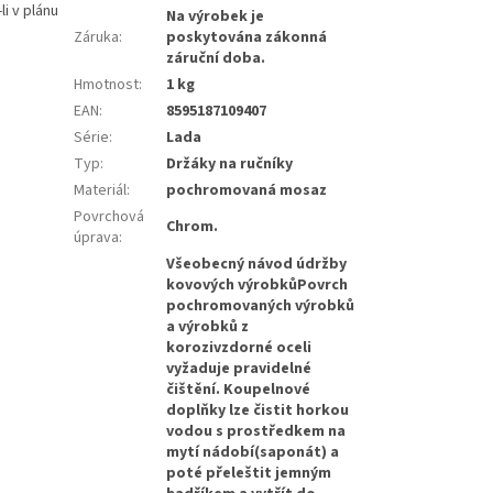
i v plánu
Na výrobek je
Záruka
:
poskytována zákonná
záruční doba.
Hmotnost
:
1 kg
EAN
:
8595187109407
Série
:
Lada
Typ
:
Držáky na ručníky
Materiál
:
pochromovaná mosaz
Povrchová
Chrom.
úprava
:
Všeobecný návod údržby
kovových výrobkůPovrch
pochromovaných výrobků
a výrobků z
korozivzdorné oceli
vyžaduje pravidelné
čištění. Koupelnové
doplňky lze čistit horkou
vodou s prostředkem na
mytí nádobí(saponát) a
poté přeleštit jemným