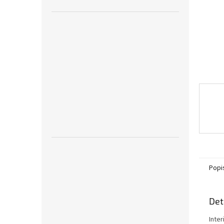
n
e
l
Popi
Det
Inte