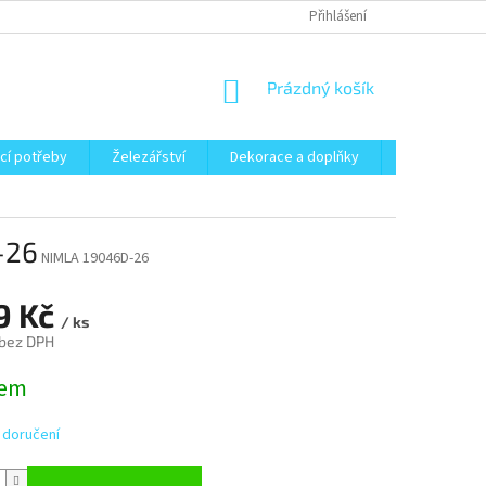
Přihlášení
NÁKUPNÍ
Prázdný košík
KOŠÍK
cí potřeby
Železářství
Dekorace a doplňky
Zahrada
-26
NIMLA 19046D-26
9 Kč
/ ks
 bez DPH
dem
 doručení