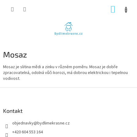
Přejít
NÁKUP
na
obsah
KOŠÍK
Mosaz
Mosaz je slitina mědi a zinku v různém poměru. Mosaz je dobře
zpracovatelná, odolná vůči korozi, má dobrou elektrickou i tepelnou
vodivost.
Z
á
p
a
Kontakt
t
objednavky
@
bydlimekrasne.cz
í
+420 604 553 164