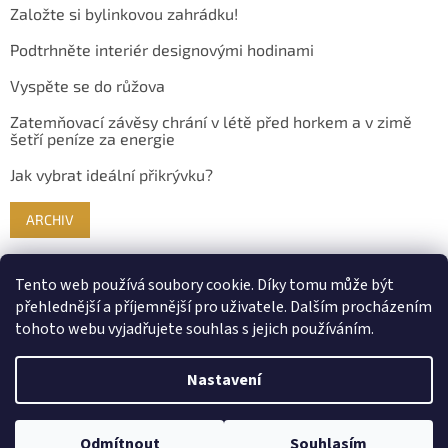
Založte si bylinkovou zahrádku!
Podtrhněte interiér designovými hodinami
Vyspěte se do růžova
Zatemňovací závěsy chrání v létě před horkem a v zimě
šetří peníze za energie
Jak vybrat ideální přikrývku?
ARCHIV
Tento web používá soubory cookie. Díky tomu může být
přehlednější a příjemnější pro uživatele. Dalším procházením
tohoto webu vyjadřujete souhlas s jejich používáním.
Nastavení
Vytvořil Shoptet
Odmítnout
Souhlasím
Copyright 2026
Bydlimekrasne.cz
. Všechna práva vyhrazena.