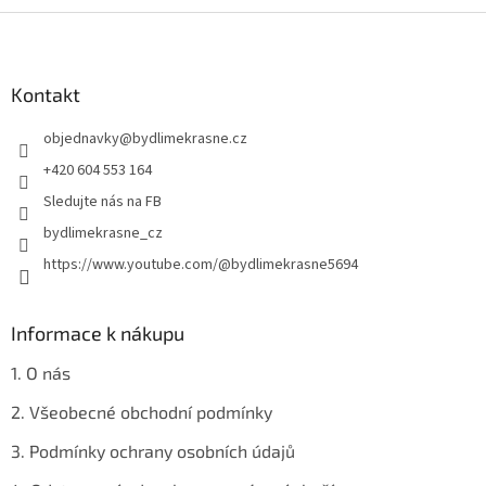
Z
á
p
a
Kontakt
t
objednavky
@
bydlimekrasne.cz
í
+420 604 553 164
Sledujte nás na FB
bydlimekrasne_cz
https://www.youtube.com/@bydlimekrasne5694
Informace k nákupu
1. O nás
2. Všeobecné obchodní podmínky
3. Podmínky ochrany osobních údajů