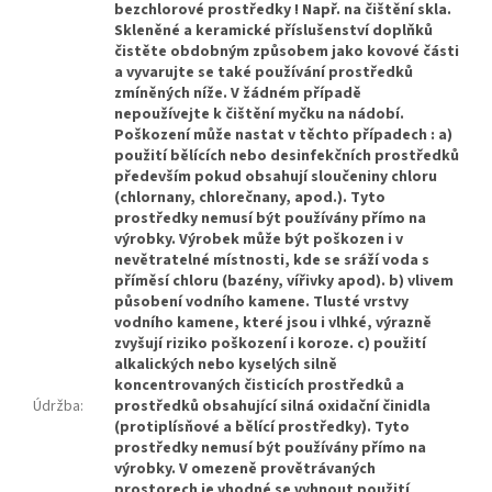
bezchlorové prostředky ! Např. na čištění skla.
Skleněné a keramické příslušenství doplňků
čistěte obdobným způsobem jako kovové části
a vyvarujte se také používání prostředků
zmíněných níže. V žádném případě
nepoužívejte k čištění myčku na nádobí.
Poškození může nastat v těchto případech : a)
použití bělících nebo desinfekčních prostředků
především pokud obsahují sloučeniny chloru
(chlornany, chlorečnany, apod.). Tyto
prostředky nemusí být používány přímo na
výrobky. Výrobek může být poškozen i v
nevětratelné místnosti, kde se sráží voda s
příměsí chloru (bazény, vířivky apod). b) vlivem
působení vodního kamene. Tlusté vrstvy
vodního kamene, které jsou i vlhké, výrazně
zvyšují riziko poškození i koroze. c) použití
alkalických nebo kyselých silně
koncentrovaných čisticích prostředků a
Údržba
:
prostředků obsahující silná oxidační činidla
(protiplísňové a bělící prostředky). Tyto
prostředky nemusí být používány přímo na
výrobky. V omezeně provětrávaných
prostorech je vhodné se vyhnout použití