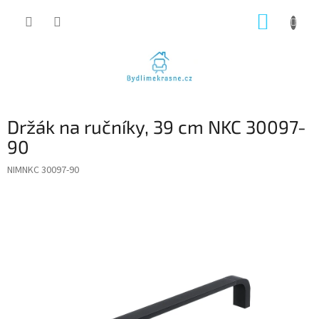
Přejít
NÁKUP
na
obsah
KOŠÍK
Držák na ručníky, 39 cm NKC 30097-
90
NIMNKC 30097-90