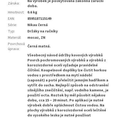
Na výrobek je poskytována zákonná záruční
Záruka
:
doba.
Hmotnost
:
0.6 kg
EAN
:
8595187115149
Série
:
Nikau černá
Typ
:
Držáky na ručníky
Materiál
:
mosaz, ZN
Povrchová
Černá matná.
úprava
:
Všeobecný návod údržby kovových výrobků
Povrch pochromovaných výrobků a výrobků z
korozivzdorné oceli vyžaduje pravidelné
čištění. Koupelnové doplňky lze čistit horkou
vodou s prostředkem na mytí nádobí
(saponát) a poté přeleštit jemným hadříkem a
vytřít do sucha. Nejlepší způsob na odstranění
silnějšího znečištění, např. vodního kamene, je
použití octa. Roztok by měl působit nějakou
dobu, cca 15 – 20 minut. Po aplikaci je nutné
výrobek dobře opláchnout čistou vodou. Na
plochy výrobků z korozivzdorné oceli leštěné
do vysokého lesku je nutné používat