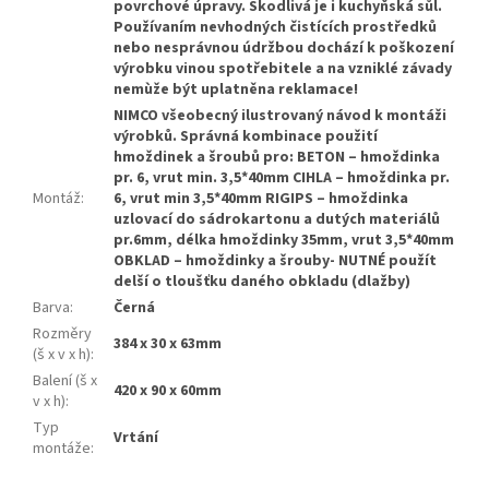
povrchové úpravy. Škodlivá je i kuchyňská sůl.
Používaním nevhodných čistících prostředků
nebo nesprávnou údržbou dochází k poškození
výrobku vinou spotřebitele a na vzniklé závady
nemùže být uplatněna reklamace!
NIMCO všeobecný ilustrovaný návod k montáži
výrobků. Správná kombinace použití
hmoždinek a šroubů pro: BETON – hmoždinka
pr. 6, vrut min. 3,5*40mm CIHLA – hmoždinka pr.
Montáž
:
6, vrut min 3,5*40mm RIGIPS – hmoždinka
uzlovací do sádrokartonu a dutých materiálů
pr.6mm, délka hmoždinky 35mm, vrut 3,5*40mm
OBKLAD – hmoždinky a šrouby- NUTNÉ použít
delší o tloušťku daného obkladu (dlažby)
Barva
:
Černá
Rozměry
384 x 30 x 63mm
(š x v x h)
:
Balení (š x
420 x 90 x 60mm
v x h)
:
Typ
Vrtání
montáže
: