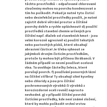
těchto prostředků – odpařované chlorované
sloučeniny mohou na povrchu kondenzovat a
tím ho poškodit. Pokud je nutné tyto čisticí
nebo desinfekční prostředky použít, je nutné
zajistit dobré větrání prostor a čištěné
povrchy dobře a rychle opláchnout! d) použítí
prostředků stavební chemie určených pro
čištění např. dlažeb od stavebních hmot - jsou
velmi korozně agresivní! e) použití tekutých
nebo pastovitých písků, které obsahují
abrasivní částice! Je třeba vyhnout se
jakýmkoli drsným čisticím prostředkům,
protože ty mohou být příčinou škrábanců. V
žádném případě se nesmí používat ocelová
vlna. Ta uvolňuje částečky železa, které
porušují povrch. f) používání ponorných lázní
na čištění stříbra! Ty obsahují silné kyseliny
nebo chloridy a jsou pro čištění
pochromovaných výrobků či výrobků z
korozivzdorné oceli rovněž naprosto
nevhodné. g) v případě čištění povrchů
čistícími prostředky, kde není známé složení,
které by mohlo poškodit vrchní vrstvu