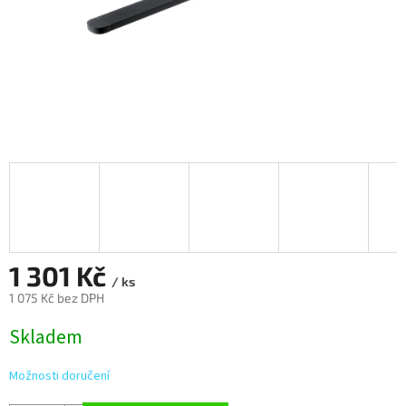
1 301 Kč
/ ks
1 075 Kč bez DPH
Měrná
Skladem
cena:
Možnosti doručení