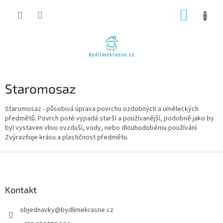
Přejít
NÁKUP
na
obsah
KOŠÍK
Staromosaz
Staromosaz - působivá úprava povrchu ozdobných a uměleckých
předmětů. Povrch poté vypadá starší a používanější, podobně jako by
byl vystaven vlivu ovzduší, vody, nebo dlouhodobému používání.
Zvýrazňuje krásu a plastičnost předmětu.
Z
á
p
a
Kontakt
t
objednavky
@
bydlimekrasne.cz
í