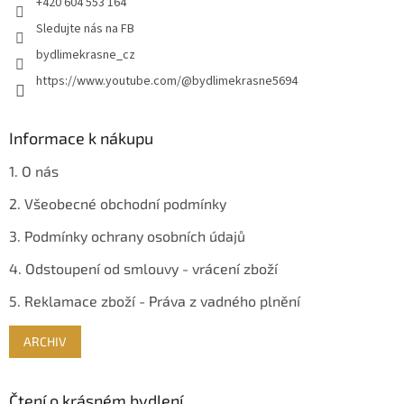
+420 604 553 164
Sledujte nás na FB
bydlimekrasne_cz
https://www.youtube.com/@bydlimekrasne5694
Informace k nákupu
1. O nás
2. Všeobecné obchodní podmínky
3. Podmínky ochrany osobních údajů
4. Odstoupení od smlouvy - vrácení zboží
5. Reklamace zboží - Práva z vadného plnění
ARCHIV
Čtení o krásném bydlení