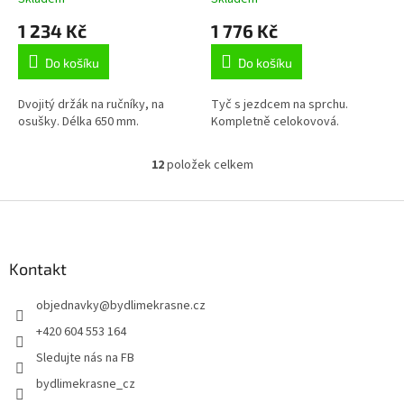
1 234 Kč
1 776 Kč
Do košíku
Do košíku
Dvojitý držák na ručníky, na
Tyč s jezdcem na sprchu.
osušky. Délka 650 mm.
Kompletně celokovová.
12
položek celkem
O
v
l
Z
á
á
d
p
a
a
Kontakt
c
t
í
objednavky
@
bydlimekrasne.cz
í
p
r
+420 604 553 164
v
Sledujte nás na FB
k
y
bydlimekrasne_cz
v