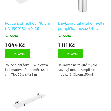
s
p
r
o
d
Police s ohrádkou, 40 cm
Dávkovač tekutého mýdla,
u
UN 13091BX-40-26
pumpička mosaz UN
k
13031MT-26
Skladem
Skladem
t
1 044 Kč
1 111 Kč
ů
Do košíku
Do košíku
Police s ohrádkou. Sklo extra
Dávkovač na tekuté mýdlo.
čiré matované. Rozměr 40x11
Kovový tubus. Pumpička
cm. Tloušťka skla 8 mm!
mosazná. Objem 150 ml.