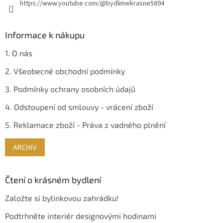
https://www.youtube.com/@bydlimekrasne5694
ý
p
i
s
Informace k nákupu
u
1. O nás
2. Všeobecné obchodní podmínky
3. Podmínky ochrany osobních údajů
4. Odstoupení od smlouvy - vrácení zboží
5. Reklamace zboží - Práva z vadného plnění
ARCHIV
Čtení o krásném bydlení
Založte si bylinkovou zahrádku!
Podtrhněte interiér designovými hodinami