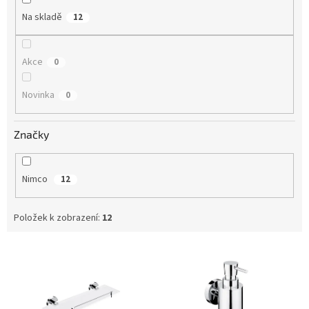
Na skladě
12
Akce
0
Novinka
0
Značky
Nimco
12
Položek k zobrazení:
12
V
ý
p
i