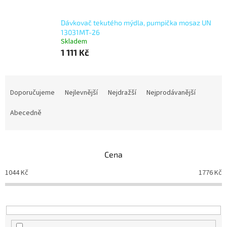
Dávkovač tekutého mýdla, pumpička mosaz UN
13031MT-26
Skladem
1 111 Kč
Ř
a
Doporučujeme
Nejlevnější
Nejdražší
Nejprodávanější
z
e
Abecedně
n
í
p
Cena
r
o
1044
Kč
1776
Kč
d
u
k
t
ů