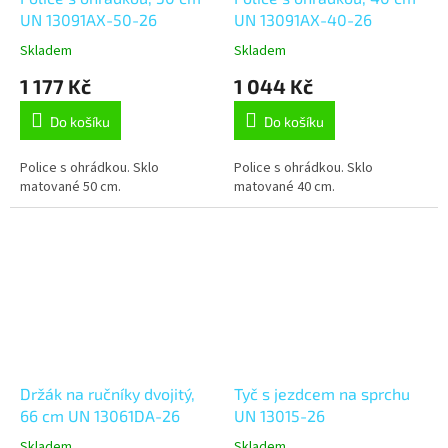
UN 13091AX-50-26
UN 13091AX-40-26
Skladem
Skladem
1 177 Kč
1 044 Kč
Do košíku
Do košíku
Police s ohrádkou. Sklo
Police s ohrádkou. Sklo
matované 50 cm.
matované 40 cm.
Držák na ručníky dvojitý,
Tyč s jezdcem na sprchu
66 cm UN 13061DA-26
UN 13015-26
Skladem
Skladem