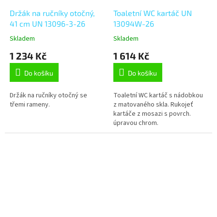
Držák na ručníky otočný,
Toaletní WC kartáč UN
41 cm UN 13096-3-26
13094W-26
Skladem
Skladem
1 234 Kč
1 614 Kč
Do košíku
Do košíku
Držák na ručníky otočný se
Toaletní WC kartáč s nádobkou
třemi rameny.
z matovaného skla. Rukojeť
kartáče z mosazi s povrch.
úpravou chrom.