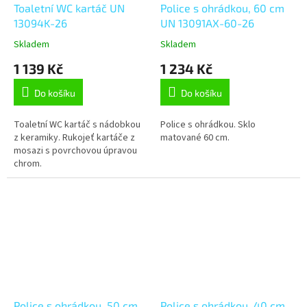
Toaletní WC kartáč UN
Police s ohrádkou, 60 cm
13094K-26
UN 13091AX-60-26
Skladem
Skladem
1 139 Kč
1 234 Kč
Do košíku
Do košíku
Toaletní WC kartáč s nádobkou
Police s ohrádkou. Sklo
z keramiky. Rukojeť kartáče z
matované 60 cm.
mosazi s povrchovou úpravou
chrom.
Police s ohrádkou, 50 cm
Police s ohrádkou, 40 cm