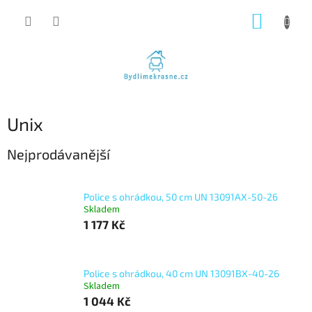
Přejít
NÁKUP
na
obsah
KOŠÍK
Unix
Nejprodávanější
Police s ohrádkou, 50 cm UN 13091AX-50-26
Skladem
1 177 Kč
Police s ohrádkou, 40 cm UN 13091BX-40-26
Skladem
1 044 Kč