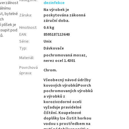
verzálnost
dezinfekce
álnímu
Na výrobek je
st, bytelné
Záruka
:
poskytována zákonná
ých
záruční doba.
 plíšek je
Hmotnost
:
0.6 kg
koupit pod
EAN
:
8595187113640
tů.
Série
:
Unix
Typ
:
Dávkovače
pochromovaná mosaz,
Materiál
:
nerez ocel 1.4301
Povrchová
Chrom.
úprava
:
Všeobecný návod údržby
kovových výrobkůPovrch
pochromovaných výrobků
a výrobků z
korozivzdorné oceli
vyžaduje pravidelné
čištění. Koupelnové
doplňky lze čistit horkou
vodou s prostředkem na