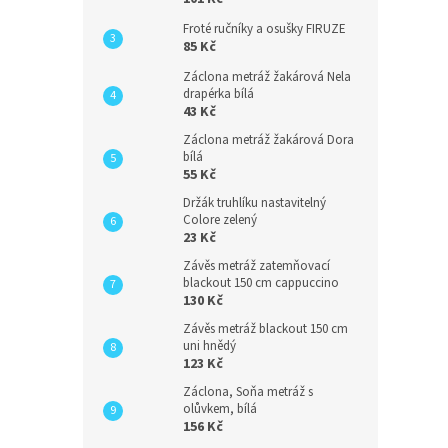
Froté ručníky a osušky FIRUZE
85 Kč
Záclona metráž žakárová Nela
drapérka bílá
43 Kč
Záclona metráž žakárová Dora
bílá
55 Kč
Držák truhlíku nastavitelný
Colore zelený
23 Kč
Závěs metráž zatemňovací
blackout 150 cm cappuccino
130 Kč
Závěs metráž blackout 150 cm
uni hnědý
123 Kč
Záclona, Soňa metráž s
olůvkem, bílá
156 Kč