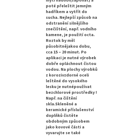
mytí nádobí(saponát) a
poté přeleštit jemným
hadříkem a vytřít do
sucha. Nejlepší způsob na
odstranění silnějšího
znečištění, např. vodního
kamene, je použití octa.
Roztok by měl
působitnějakou dobu,
cca 15 – 20 minut. Po
aplikaci je nutné výrobek
dobře opláchnout čistou
vodou. Na plochy výrobků
z korozivzdorné oceli
leštěné do vysokého
lesku je nutnépoužívat
bezchlorové prostředky !
Např. na čištění
skla.Skleněné a
keramické příslušenství
doplňků čistěte
obdobným způsobem
jako kovové části a
vyvarujte se také