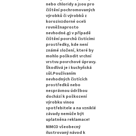
nebo chloridy a jsou pro
čištění pochromovaných
výrobků či výrobků z
korozivzdorné oceli
rovněžnaprosto
nevhodné.g) v případě
čištění povrchů čistícími
prostředky, kde není
známé složení, které by
mohlo poškodit vrchní
vrstvu povrchové úpravy.
Škodlivá je i kuchyňská
sůl.Používaním
nevhodných čistících
prostředků nebo
nesprávnou údržbou
dochází k poškození
výrobku vinou
spotřebitele a na vzniklé
závady nemùže být
uplatněna reklamace!
NIMCO všeobecný
ilustrovaný návod k