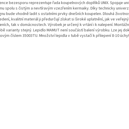
ence bezesporu reprezentuje řada koupelnových doplňků UNIX. Spojuje uni
mu spolu s čistým a nevtíravým vzezřením kermaiky. Díky technicky univerz
gnu bude vhodně ladit s ostatními prvky dnešních koupelen. Dlouhá životno
dení, kvalitní materiál ji předurčují získat si široké uplatnění, jak ve veřejn
eních, tak v domácnostech. Výrobek je určený k vrtání i k nalepení. Montážní
obě varianty stejný. Lepidlo MAMUT není součástí balení výrobku. Lze jej do
lovým číslem 35003TU. Množství lepidla v tubě vystačí k přilepení 8-10 úchy