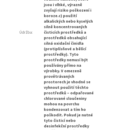
jsou i vlhké, výrazně
zvyšují riziko poškození i
koroze.c) použití
alkalických nebo kyselých
silně koncentrovaných
Údržba
:
čisticích prostředků a
prostředků obsahující
silná oxidační činidla
(protiplísňové a bělící
prostředky). Tyto
prostředky nemusí být
používány přímo na
výrobky. V omezeně
provětrávaných
prostorech je vhodné se
vyhnout použití těchto
prostředků – odpařované
chlorované sloučeniny
mohou na povrchu
kondenzovat a tím ho
poškodit. Pokud je nutné
tyto čisticí nebo
desinfekční prostředky