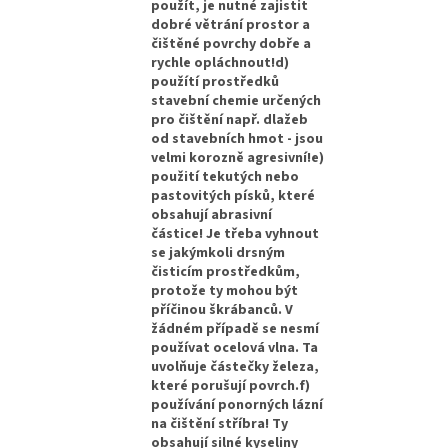
použít, je nutné zajistit
dobré větrání prostor a
čištěné povrchy dobře a
rychle opláchnout!d)
použítí prostředků
stavební chemie určených
pro čištění např. dlažeb
od stavebních hmot - jsou
velmi korozně agresivní!e)
použití tekutých nebo
pastovitých písků, které
obsahují abrasivní
částice! Je třeba vyhnout
se jakýmkoli drsným
čisticím prostředkům,
protože ty mohou být
příčinou škrábanců. V
žádném případě se nesmí
používat ocelová vlna. Ta
uvolňuje částečky železa,
které porušují povrch.f)
používání ponorných lázní
na čištění stříbra! Ty
obsahují silné kyseliny