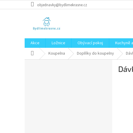
Přejít
objednavky@bydlimekrasne.cz
na
obsah
Akce
Ložnice
Obývací pokoj
Kuchyně a
Domů
Koupelna
Doplňky do koupelny
Dáv
P
Dáv
o
s
t
r
a
n
n
í
p
a