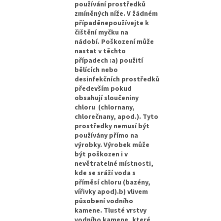
používání prostředků
zmíněných níže. V žádném
případěnepoužívejte k
čištění myčku na
nádobí. Poškození může
nastat v těchto
případech :a) použití
bělících nebo
desinfekčních prostředků
především pokud
obsahují sloučeniny
chloru (chlornany,
chlorečnany, apod.). Tyto
prostředky nemusí být
používány přímo na
výrobky. Výrobek může
být poškozen i v
nevětratelné místnosti,
kde se sráží voda s
příměsí chloru (bazény,
vířivky apod).b) vlivem
působení vodního
kamene. Tlusté vrstvy
vodního kamene, které