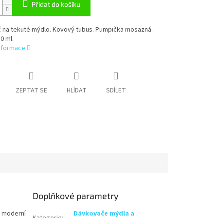
Přidat do košíku
 na tekuté mýdlo. Kovový tubus. Pumpička mosazná.
0 ml.
informace
ZEPTAT SE
HLÍDAT
SDÍLET
Doplňkové parametry
o moderní
Dávkovače mýdla a
Kategorie
: