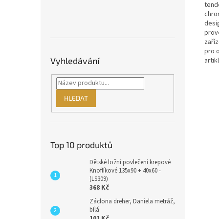
tend
chro
desi
prove
zaříz
pro 
Vyhledávání
artik
HLEDAT
Top 10 produktů
Dětské ložní povlečení krepové
Knoflíkové 135x90 + 40x60 -
(LS309)
368 Kč
Záclona dreher, Daniela metráž,
bílá
101 Kč