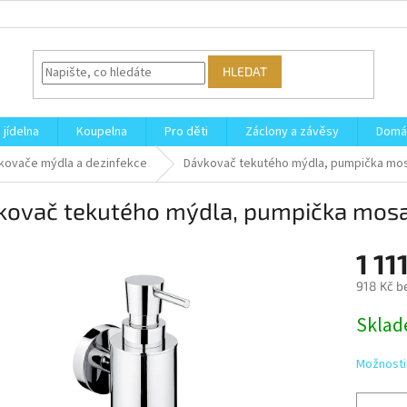
HLEDAT
 jídelna
Koupelna
Pro děti
Záclony a závěsy
Domá
kovače mýdla a dezinfekce
Dávkovač tekutého mýdla, pumpička mo
kovač tekutého mýdla, pumpička mos
1 11
918 Kč b
Měrná
Skla
cena:
Možnosti