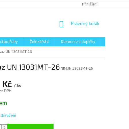
Přihlášení
NÁKUPNÍ
Prázdný košík
KOŠÍK
cí potřeby
Železářství
Dekorace a doplňky
Zahrada
saz UN 13031MT-26
az UN 13031MT-26
NIMUN 13031MT-26
1 Kč
/ ks
ez DPH
dem
 doručení