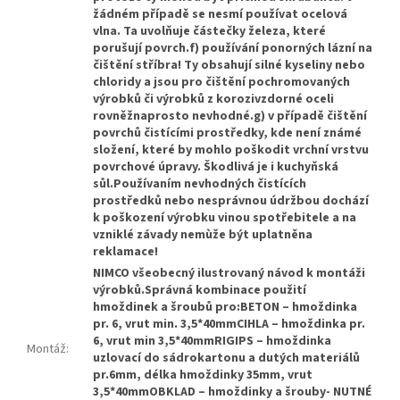
žádném případě se nesmí používat ocelová
vlna. Ta uvolňuje částečky železa, které
porušují povrch.f) používání ponorných lázní na
čištění stříbra! Ty obsahují silné kyseliny nebo
chloridy a jsou pro čištění pochromovaných
výrobků či výrobků z korozivzdorné oceli
rovněžnaprosto nevhodné.g) v případě čištění
povrchů čistícími prostředky, kde není známé
složení, které by mohlo poškodit vrchní vrstvu
povrchové úpravy. Škodlivá je i kuchyňská
sůl.Používaním nevhodných čistících
prostředků nebo nesprávnou údržbou dochází
k poškození výrobku vinou spotřebitele a na
vzniklé závady nemùže být uplatněna
reklamace!
NIMCO všeobecný ilustrovaný návod k montáži
výrobků.Správná kombinace použití
hmoždinek a šroubů pro:BETON – hmoždinka
pr. 6, vrut min. 3,5*40mmCIHLA – hmoždinka pr.
6, vrut min 3,5*40mmRIGIPS – hmoždinka
Montáž
:
uzlovací do sádrokartonu a dutých materiálů
pr.6mm, délka hmoždinky 35mm, vrut
3,5*40mmOBKLAD – hmoždinky a šrouby- NUTNÉ