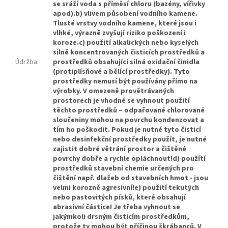
se sráží voda s příměsí chloru (bazény, vířivky
apod).b) vlivem působení vodního kamene.
Tlusté vrstvy vodního kamene, které jsou i
vlhké, výrazně zvyšují riziko poškození i
koroze.c) použití alkalických nebo kyselých
silně koncentrovaných čisticích prostředků a
Údržba
:
prostředků obsahující silná oxidační činidla
(protiplísňové a bělící prostředky). Tyto
prostředky nemusí být používány přímo na
výrobky. V omezeně provětrávaných
prostorech je vhodné se vyhnout použití
těchto prostředků – odpařované chlorované
sloučeniny mohou na povrchu kondenzovat a
tím ho poškodit. Pokud je nutné tyto čisticí
nebo desinfekční prostředky použít, je nutné
zajistit dobré větrání prostor a čištěné
povrchy dobře a rychle opláchnout!d) použítí
prostředků stavební chemie určených pro
čištění např. dlažeb od stavebních hmot - jsou
velmi korozně agresivní!e) použití tekutých
nebo pastovitých písků, které obsahují
abrasivní částice! Je třeba vyhnout se
jakýmkoli drsným čisticím prostředkům,
protože ty mohou být příčinou škrábanců. V