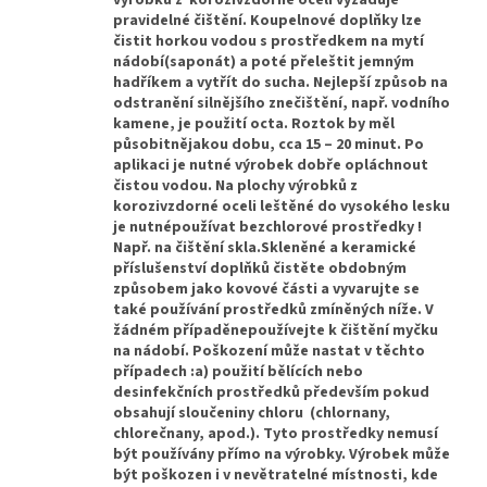
výrobků z korozivzdorné oceli vyžaduje
pravidelné čištění. Koupelnové doplňky lze
čistit horkou vodou s prostředkem na mytí
nádobí(saponát) a poté přeleštit jemným
hadříkem a vytřít do sucha. Nejlepší způsob na
odstranění silnějšího znečištění, např. vodního
kamene, je použití octa. Roztok by měl
působitnějakou dobu, cca 15 – 20 minut. Po
aplikaci je nutné výrobek dobře opláchnout
čistou vodou. Na plochy výrobků z
korozivzdorné oceli leštěné do vysokého lesku
je nutnépoužívat bezchlorové prostředky !
Např. na čištění skla.Skleněné a keramické
příslušenství doplňků čistěte obdobným
způsobem jako kovové části a vyvarujte se
také používání prostředků zmíněných níže. V
žádném případěnepoužívejte k čištění myčku
na nádobí. Poškození může nastat v těchto
případech :a) použití bělících nebo
desinfekčních prostředků především pokud
obsahují sloučeniny chloru (chlornany,
chlorečnany, apod.). Tyto prostředky nemusí
být používány přímo na výrobky. Výrobek může
být poškozen i v nevětratelné místnosti, kde