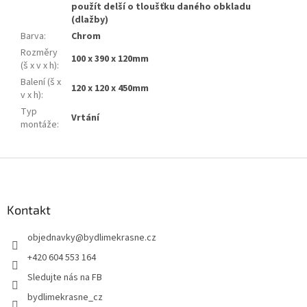
použít delší o tloušťku daného obkladu
(dlažby)
Barva
:
Chrom
Rozměry
100 x 390 x 120mm
(š x v x h)
:
Balení (š x
120 x 120 x 450mm
v x h)
:
Typ
Vrtání
montáže
:
Z
á
p
a
Kontakt
t
objednavky
@
bydlimekrasne.cz
í
+420 604 553 164
Sledujte nás na FB
bydlimekrasne_cz