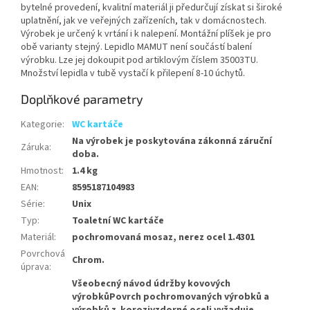
bytelné provedení, kvalitní materiál ji předurčují získat si široké
uplatnění, jak ve veřejných zařízeních, tak v domácnostech.
Výrobek je určený k vrtání i k nalepení. Montážní plíšek je pro
obě varianty stejný. Lepidlo MAMUT není součástí balení
výrobku. Lze jej dokoupit pod artiklovým číslem 35003TU.
Množství lepidla v tubě vystačí k přilepení 8-10 úchytů.
Doplňkové parametry
Kategorie
:
WC kartáče
Na výrobek je poskytována zákonná záruční
Záruka
:
doba.
Hmotnost
:
1.4 kg
EAN
:
8595187104983
Série
:
Unix
Typ
:
Toaletní WC kartáče
Materiál
:
pochromovaná mosaz, nerez ocel 1.4301
Povrchová
Chrom.
úprava
:
Všeobecný návod údržby kovových
výrobkůPovrch pochromovaných výrobků a