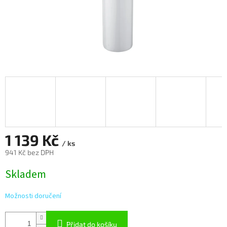
1 139 Kč
/ ks
941 Kč bez DPH
Měrná
Skladem
cena:
Možnosti doručení
Přidat do košíku