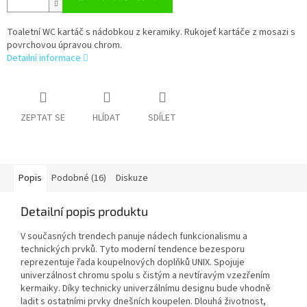
Toaletní WC kartáč s nádobkou z keramiky. Rukojeť kartáče z mosazi s
povrchovou úpravou chrom.
Detailní informace
ZEPTAT SE
HLÍDAT
SDÍLET
Popis
Podobné (16)
Diskuze
Detailní popis produktu
V současných trendech panuje nádech funkcionalismu a
technických prvků. Tyto moderní tendence bezesporu
reprezentuje řada koupelnových doplňků UNIX. Spojuje
univerzálnost chromu spolu s čistým a nevtíravým vzezřením
kermaiky. Díky technicky univerzálnímu designu bude vhodně
ladit s ostatními prvky dnešních koupelen. Dlouhá životnost,