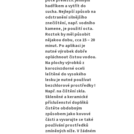
poté přeleštit jemným
hadříkem a vytřít do
sucha. Nejlepší způsob na
odstranění silnějšího
znečištění, např. vodního
kamene, je použití octa.
Roztok by měl působit
nějakou dobu, cca 15 – 20
minut. Po aplikaci je
nutné výrobek dobře
opláchnout čistou vodou.
Na plochy výrobků z
korozivzdorné oceli
leštěné do vysokého
lesku je nutné používat
bezchlorové prostředky !
Např. na čištění skla.
Skleněné a keramické
příslušenství doplňků
čistěte obdobným
způsobem jako kovové
části a vyvarujte se také
používání prostředků
zmíněných níže. V žádném