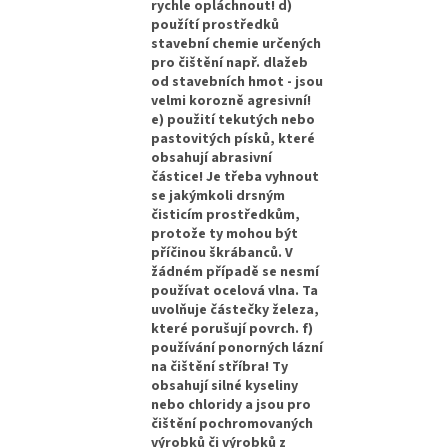
rychle opláchnout! d)
použítí prostředků
stavební chemie určených
pro čištění např. dlažeb
od stavebních hmot - jsou
velmi korozně agresivní!
e) použití tekutých nebo
pastovitých písků, které
obsahují abrasivní
částice! Je třeba vyhnout
se jakýmkoli drsným
čisticím prostředkům,
protože ty mohou být
příčinou škrábanců. V
žádném případě se nesmí
používat ocelová vlna. Ta
uvolňuje částečky železa,
které porušují povrch. f)
používání ponorných lázní
na čištění stříbra! Ty
obsahují silné kyseliny
nebo chloridy a jsou pro
čištění pochromovaných
výrobků či výrobků z