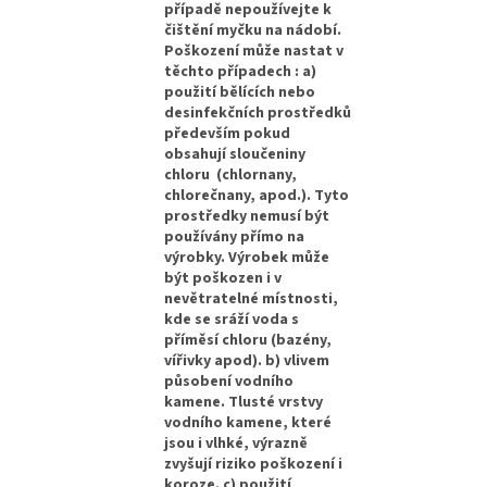
případě nepoužívejte k
čištění myčku na nádobí.
Poškození může nastat v
těchto případech : a)
použití bělících nebo
desinfekčních prostředků
především pokud
obsahují sloučeniny
chloru (chlornany,
chlorečnany, apod.). Tyto
prostředky nemusí být
používány přímo na
výrobky. Výrobek může
být poškozen i v
nevětratelné místnosti,
kde se sráží voda s
příměsí chloru (bazény,
vířivky apod). b) vlivem
působení vodního
kamene. Tlusté vrstvy
vodního kamene, které
jsou i vlhké, výrazně
zvyšují riziko poškození i
koroze. c) použití