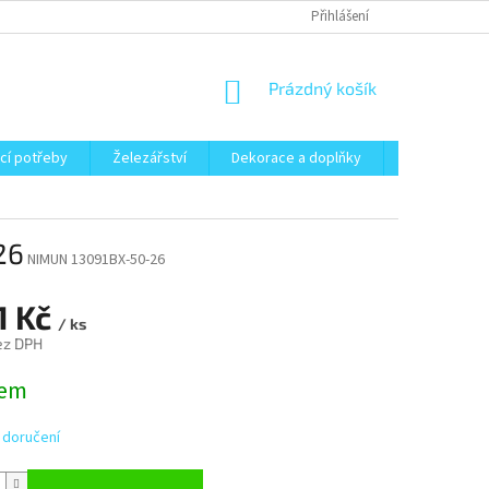
Přihlášení
NÁKUPNÍ
Prázdný košík
KOŠÍK
cí potřeby
Železářství
Dekorace a doplňky
Zahrada
26
NIMUN 13091BX-50-26
1 Kč
/ ks
ez DPH
dem
 doručení