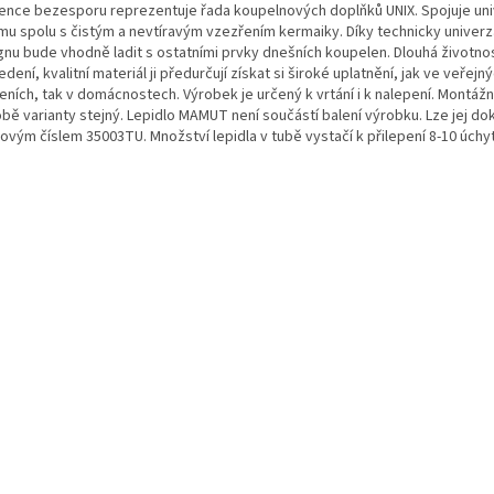
ence bezesporu reprezentuje řada koupelnových doplňků UNIX. Spojuje uni
mu spolu s čistým a nevtíravým vzezřením kermaiky. Díky technicky univerz
gnu bude vhodně ladit s ostatními prvky dnešních koupelen. Dlouhá životno
dení, kvalitní materiál ji předurčují získat si široké uplatnění, jak ve veřejn
eních, tak v domácnostech. Výrobek je určený k vrtání i k nalepení. Montážní
obě varianty stejný. Lepidlo MAMUT není součástí balení výrobku. Lze jej do
lovým číslem 35003TU. Množství lepidla v tubě vystačí k přilepení 8-10 úchy