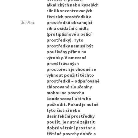
alkalických nebo kyselých
silně koncentrovaných
čisticích prostředků a
Údržba
:
prostředků obsahující
silná oxidační činidla
(protiplísňové a bělící
prostředky). Tyto
prostředky nemusí být
používány přímo na
výrobky. V omezeně
provětrávaných
prostorech je vhodné se
vyhnout použití těchto
prostředků – odpařované
chlorované sloučeniny
mohou na povrchu
kondenzovat a tím ho
poškodit. Pokud je nutné
tyto čisticí nebo
desinfekční prostředky
použít, je nutné zajistit
dobré větrání prostor a
čištěné povrchy dobře a