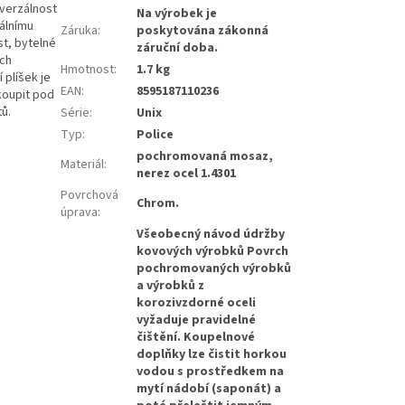
verzálnost
Na výrobek je
álnímu
Záruka
:
poskytována zákonná
st, bytelné
záruční doba.
ých
Hmotnost
:
1.7 kg
 plíšek je
EAN
:
8595187110236
koupit pod
tů.
Série
:
Unix
Typ
:
Police
pochromovaná mosaz,
Materiál
:
nerez ocel 1.4301
Povrchová
Chrom.
úprava
:
Všeobecný návod údržby
kovových výrobků Povrch
pochromovaných výrobků
a výrobků z
korozivzdorné oceli
vyžaduje pravidelné
čištění. Koupelnové
doplňky lze čistit horkou
vodou s prostředkem na
mytí nádobí (saponát) a