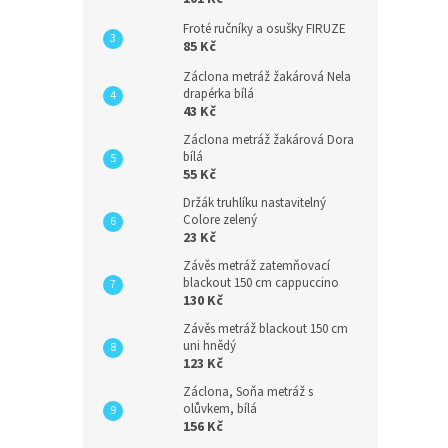
Froté ručníky a osušky FIRUZE
85 Kč
Záclona metráž žakárová Nela
drapérka bílá
43 Kč
Záclona metráž žakárová Dora
bílá
55 Kč
Držák truhlíku nastavitelný
Colore zelený
23 Kč
Závěs metráž zatemňovací
blackout 150 cm cappuccino
130 Kč
Závěs metráž blackout 150 cm
uni hnědý
123 Kč
Záclona, Soňa metráž s
olůvkem, bílá
156 Kč