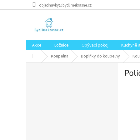
Přejít
objednavky@bydlimekrasne.cz
na
obsah
Akce
Ložnice
Obývací pokoj
Kuchyně a
Domů
Koupelna
Doplňky do koupelny
Kou
P
Pol
o
s
t
r
a
n
n
í
p
a