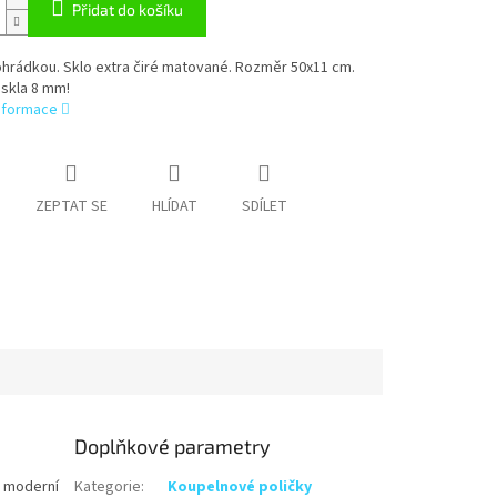
Přidat do košíku
ohrádkou. Sklo extra čiré matované. Rozměr 50x11 cm.
skla 8 mm!
informace
ZEPTAT SE
HLÍDAT
SDÍLET
Doplňkové parametry
o moderní
Kategorie
:
Koupelnové poličky