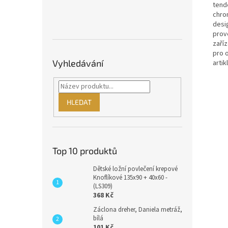
tend
chro
desi
prove
zaříz
pro 
Vyhledávání
artik
HLEDAT
Top 10 produktů
Dětské ložní povlečení krepové
Knoflíkové 135x90 + 40x60 -
(LS309)
368 Kč
Záclona dreher, Daniela metráž,
bílá
101 Kč