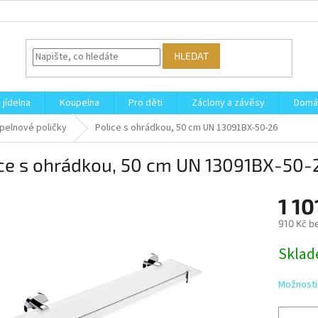
HLEDAT
 jídelna
Koupelna
Pro děti
Záclony a závěsy
Domá
pelnové poličky
Police s ohrádkou, 50 cm UN 13091BX-50-26
ice s ohrádkou, 50 cm UN 13091BX-50-
1 10
910 Kč b
Měrná
Skla
cena:
Možnosti