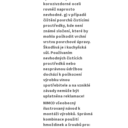
korozivzdorné oceli
rovněž naprosto
nevhodné. g) v případě
čištění povrchů čistícími
prostředky, kde není
známé složení, které by
mohlo poškodit vrchní
vrstvu povrchové úpravy.
Škodlivá je i kuchyňská
sůl. Používaním
nevhodných čistících
prostředků nebo
nesprávnou údržbou
dochází k poškození
výrobku vinou
spotřebitele a na vzniklé
závady nemùže být
uplatněna reklamace!
NIMCO všeobecný
ilustrovaný návod k
montáži výrobků. Správná
kombinace použití
hmoždinek a šroubů pro: