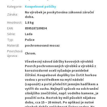
Kategorie
:
Koupelnové poličky
Na výrobek je poskytována zákonná záruční
Záruka
:
doba.
Hmotnost
:
1.8 kg
EAN
:
8595187109834
Série
:
Lada
Typ
:
Police
Materiál
:
pochromovaná mosaz
Povrchová
Chrom.
úprava
:
Všeobecný návod údržby kovových výrobků
Povrch pochromovaných výrobků a výrobků z
korozivzdorné oceli vyžaduje pravidelné
čištění. Koupelnové doplňky lze čistit horkou
vodou s prostředkem na mytí nádobí
(saponát) a poté přeleštit jemným hadříkem a
vytřít do sucha. Nejlepší způsob na odstranění
silnějšího znečištění, např. vodního kamene, je
použití octa. Roztok by měl působit nějakou
dobu, cca 15 – 20 minut. Po aplikaci je nutné