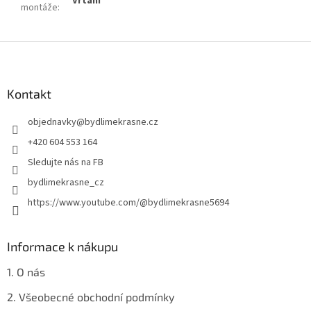
Vrtání
montáže
:
Z
á
p
a
Kontakt
t
objednavky
@
bydlimekrasne.cz
í
+420 604 553 164
Sledujte nás na FB
bydlimekrasne_cz
https://www.youtube.com/@bydlimekrasne5694
Informace k nákupu
1. O nás
2. Všeobecné obchodní podmínky