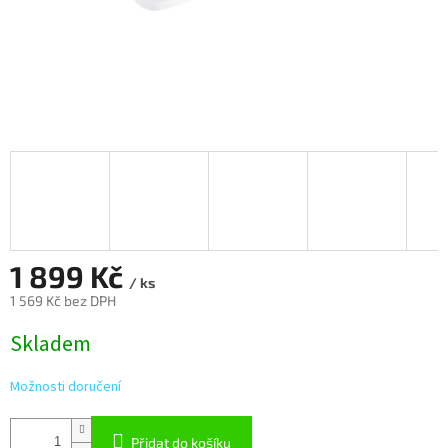
1 899 Kč
/ ks
1 569 Kč bez DPH
Měrná
Skladem
cena:
Možnosti doručení
Přidat do košíku