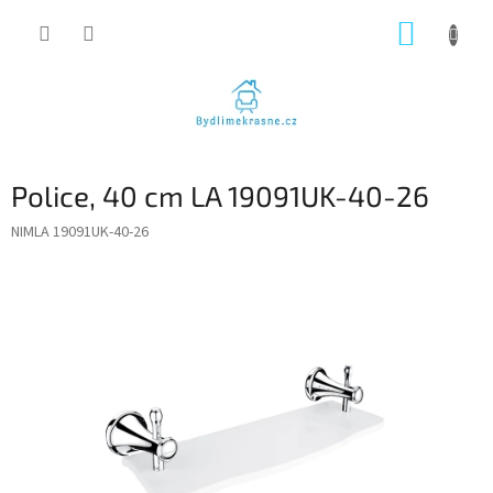
Přejít
NÁKUP
na
obsah
KOŠÍK
Police, 40 cm LA 19091UK-40-26
NIMLA 19091UK-40-26