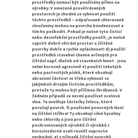
prostředky nemusí být používány přímo na
výrobky. V omezeně provětrávaných
prostorech je vhodné se vyhnout použití
těchto prostředků – odpařované chlorované
sloučeniny mohou na povrchu kondenzovat a
tím ho poškodit. Pokud je nutné tyto čisticí
nebo desinfekční prostředky použít, je nutné
zajistit dobré větrání prostor a čištěné
povrchy dobře a rychle opláchnout! d) použítí
prostředků stavební chemie určených pro
čištění např. dlažeb od stavebních hmot - jsou
velmi korozně agresivní! e) použití tekutých
nebo pastovitých písků, které obsahují
abrasivní částice! Je třeba vyhnout se
jakýmkoli drsným čisticím prostředkům,
protože ty mohou být příčinou škrábanců. V
žádném případě se nesmí používat ocelová
vlna. Ta uvolňuje částečky železa, které
porušují povrch. f) používání ponorných lázní
na čištění stříbra! Ty obsahují silné kyseliny
nebo chloridy a jsou pro čištění
pochromovaných výrobků či výrobků z
korozivzdorné oceli rovněž naprosto
nevhodné. g) v případě čištění povrchů