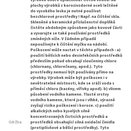
výrobek dobře opláchnout čistou vodou. Na
plochy výrobků z korozivzdorné oceli leštěné
do vysokého lesku je nutné používat
bezchlorové prostředky ! Např. na čištění skla.
Skleněné a keramické příslušenství doplňků
čistěte obdobným způsobem jako kovové části
a vyvarujte se také používání prostředků
zmíněných níže. V žádném případě
nepoužívejte k čištění myčku na nádobí.
Poškození může nastat v těchto případech : a)
použití bělících nebo desinfekčních prostředků
především pokud obsahují sloučeniny chloru
(chlornany, chlorečnany, apod.). Tyto
prostředky nemusí být používány přímo na
výrobky. Výrobek může být poškozen i v
nevětratelné místnosti, kde se sráží voda s
příměsí chloru (bazény, vířivky apod). b) vlivem
působení vodního kamene. Tlusté vrstvy
vodního kamene, které jsou i vlhké, výrazně
zvyšují riziko poškození i koroze. c) použití
alkalických nebo kyselých silně
koncentrovaných čisticích prostředků a
Údržba
:
prostředků obsahující silná oxidační činidla
(protiplísňové a bělící prostředky). Tyto