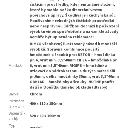
čistícími prostředky, kde není známé složení,
které by mohlo poškodit vrchní vrstvu
povrchové úpravy. Škodlivá je i kuchyňská sůl.
Používaním nevhodných čistících prostředků
nebo nesprávnou údržbou dochází k poškození
výrobku vinou spotřebitele a na vzniklé závady
nemùže být uplatněna reklamace!
NIMCO všeobecný ilustrovaný návod k montáži
výrobků. Správná kombinace použití
hmoždinek a šroubů pro: BETON – hmoždinka
pr. 6, vrut min. 3,5*40mm CIHLA – hmoždinka pr.
Montáž
:
6, vrut min 3,5*40mm RIGIPS – hmoždinka
uzlovací do sádrokartonu a dutých materiálů
pr.6mm, délka hmoždinky 35mm, vrut 3,5*40mm
OBKLAD – hmoždinky a šrouby- NUTNÉ použít
delší o tloušťku daného obkladu (dlažby)
Barva
:
Chrom
Rozměry
400 x 110 x 150mm
(š x v x h)
:
Balení (š x
520 x 60 x 160mm
v x h)
:
Typ