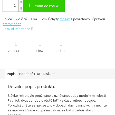
Přidat do košíku
Police. Sklo čiré. Délka 50 cm. Úchyty
mosaz
s povrchovou úpravou
staromosaz
.
Detailní informace
ZEPTAT SE
HLÍDAT
SDÍLET
Popis
Podobné (16)
Diskuze
Detailní popis produktu
Slůvko retro bylo používáno a uznáváno, coby módní v minulosti.
Patnáct, dvacet nebo dvěstě let? Na čase vůbec nesejde.
Porozhlédněte se, jak se žilo v dobách dávno minulých, a nechte
se inpirovat. Vaše koupelna pak může být s Ladou jako z