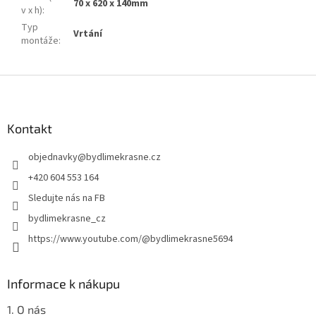
70 x 620 x 140mm
v x h)
:
Typ
Vrtání
montáže
:
Z
á
p
a
Kontakt
t
objednavky
@
bydlimekrasne.cz
í
+420 604 553 164
Sledujte nás na FB
bydlimekrasne_cz
https://www.youtube.com/@bydlimekrasne5694
Informace k nákupu
1. O nás