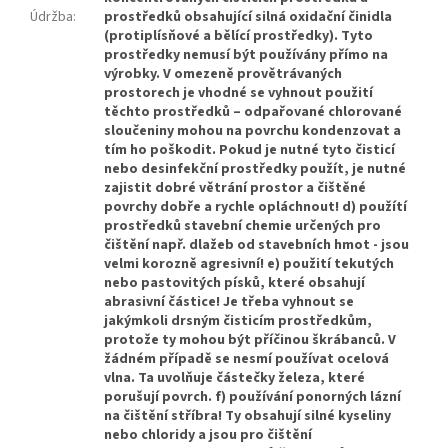
Údržba
:
prostředků obsahující silná oxidační činidla
(protiplísňové a bělící prostředky). Tyto
prostředky nemusí být používány přímo na
výrobky. V omezeně provětrávaných
prostorech je vhodné se vyhnout použití
těchto prostředků – odpařované chlorované
sloučeniny mohou na povrchu kondenzovat a
tím ho poškodit. Pokud je nutné tyto čisticí
nebo desinfekční prostředky použít, je nutné
zajistit dobré větrání prostor a čištěné
povrchy dobře a rychle opláchnout! d) použítí
prostředků stavební chemie určených pro
čištění např. dlažeb od stavebních hmot - jsou
velmi korozně agresivní! e) použití tekutých
nebo pastovitých písků, které obsahují
abrasivní částice! Je třeba vyhnout se
jakýmkoli drsným čisticím prostředkům,
protože ty mohou být příčinou škrábanců. V
žádném případě se nesmí používat ocelová
vlna. Ta uvolňuje částečky železa, které
porušují povrch. f) používání ponorných lázní
na čištění stříbra! Ty obsahují silné kyseliny
nebo chloridy a jsou pro čištění