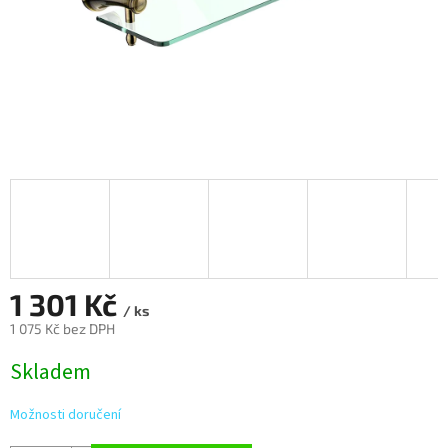
1 301 Kč
/ ks
1 075 Kč bez DPH
Měrná
Skladem
cena:
Možnosti doručení