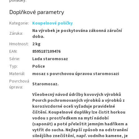
pohádky.
Doplňkové parametry
Kategorie
:
Koupelnové poličky
Na výrobek je poskytována zákonná záruční
Záruka
:
doba.
Hmotnost
:
2 kg
EAN
:
8595187109476
Série
:
Lada staromosaz
Typ
:
Police
Materiál
:
mosaz s povrchovou úpravou staromosazi
Povrchová
Staromosaz.
úprava
:
Všeobecný návod údržby kovových výrobků
Povrch pochromovaných výrobků a výrobků z
korozivzdorné oceli vyžaduje pravidelné
čištění. Koupelnové doplňky lze čistit horkou
vodou s prostředkem na mytí nádobí
(saponát) a poté přeleštit jemným hadříkem a
vytřít do sucha. Nejlepší způsob na odstranění
silnějšího znečištění, např. vodního kamene, je