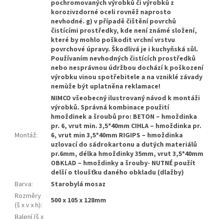
pochromovaných výrobků či výrobků z
korozivzdorné oceli rovněž naprosto
nevhodné. g) v případě čištění povrchů
čistícími prostředky, kde není známé složení,
které by mohlo poškodit vrchní vrstvu
povrchové úpravy. Škodlivá je i kuchyňská sůl.
Používaním nevhodných čistících prostředků
nebo nesprávnou údržbou dochází k poškození
výrobku vinou spotřebitele a na vzniklé závady
nemùže být uplatněna reklamace!
NIMCO všeobecný ilustrovaný návod k montáži
výrobků. Správná kombinace použití
hmoždinek a šroubů pro: BETON – hmoždinka
pr. 6, vrut min. 3,5*40mm CIHLA – hmoždinka pr.
Montáž
:
6, vrut min 3,5*40mm RIGIPS – hmoždinka
uzlovací do sádrokartonu a dutých materiálů
pr.6mm, délka hmoždinky 35mm, vrut 3,5*40mm
OBKLAD – hmoždinky a šrouby- NUTNÉ použít
delší o tloušťku daného obkladu (dlažby)
Barva
:
Starobylá mosaz
Rozměry
500 x 105 x 128mm
(š x v x h)
:
Balení (š x