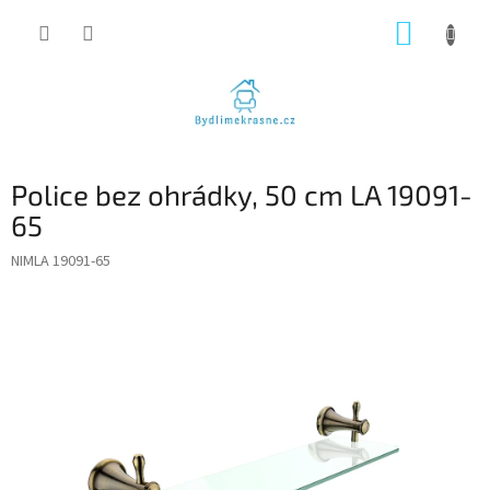
Přejít
NÁKUP
na
obsah
KOŠÍK
Police bez ohrádky, 50 cm LA 19091-
65
NIMLA 19091-65