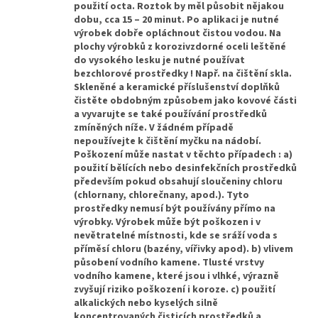
použití octa. Roztok by měl působit nějakou
dobu, cca 15 – 20 minut. Po aplikaci je nutné
výrobek dobře opláchnout čistou vodou. Na
plochy výrobků z korozivzdorné oceli leštěné
do vysokého lesku je nutné používat
bezchlorové prostředky ! Např. na čištění skla.
Skleněné a keramické příslušenství doplňků
čistěte obdobným způsobem jako kovové části
a vyvarujte se také používání prostředků
zmíněných níže. V žádném případě
nepoužívejte k čištění myčku na nádobí.
Poškození může nastat v těchto případech : a)
použití bělících nebo desinfekčních prostředků
především pokud obsahují sloučeniny chloru
(chlornany, chlorečnany, apod.). Tyto
prostředky nemusí být používány přímo na
výrobky. Výrobek může být poškozen i v
nevětratelné místnosti, kde se sráží voda s
příměsí chloru (bazény, vířivky apod). b) vlivem
působení vodního kamene. Tlusté vrstvy
vodního kamene, které jsou i vlhké, výrazně
zvyšují riziko poškození i koroze. c) použití
alkalických nebo kyselých silně
koncentrovaných čisticích prostředků a