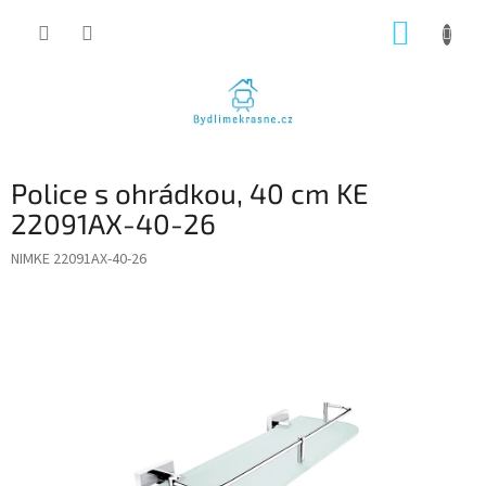
Přejít
NÁKUP
na
obsah
KOŠÍK
Police s ohrádkou, 40 cm KE
22091AX-40-26
NIMKE 22091AX-40-26