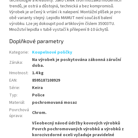
technologie a kreativity. Jako celek tvoří mozaiku moderních
trendů, je ostrá a důstojná, technická a bez kompromisů.
Výrobek je určený k vrtání i k nalepení. Montážní plíšek je pro
obě varianty stejný. Lepidlo MAMUT není součástí balení
výrobku. Lze jej dokoupit pod artiklovým číslem 35003TU.
Množství lepidla v tubě vystačí k přilepení 8-10 úchytů.
Doplňkové parametry
Kategorie
:
Koupelnové poličky
Na výrobek je poskytována zákonná záruční
Záruka
:
doba.
Hmotnost
:
1.4 kg
EAN
:
8595187108929
Série
:
Keira
Typ
:
Police
Materiál
:
pochromovaná mosaz
Povrchová
Chrom.
úprava
:
Všeobecný návod údržby kovových výrobků
Povrch pochromovaných výrobků a výrobků z
korozivzdorné oceli vyžaduje pravidelné