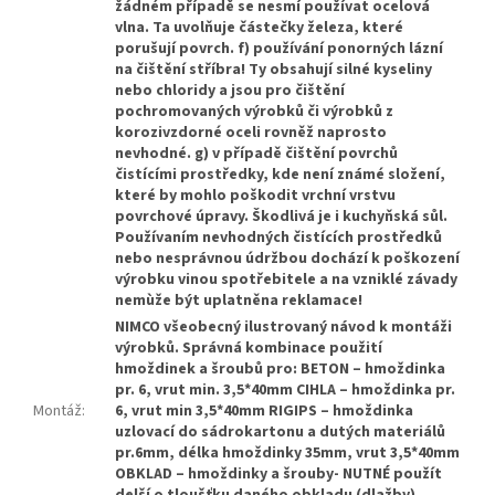
žádném případě se nesmí používat ocelová
vlna. Ta uvolňuje částečky železa, které
porušují povrch. f) používání ponorných lázní
na čištění stříbra! Ty obsahují silné kyseliny
nebo chloridy a jsou pro čištění
pochromovaných výrobků či výrobků z
korozivzdorné oceli rovněž naprosto
nevhodné. g) v případě čištění povrchů
čistícími prostředky, kde není známé složení,
které by mohlo poškodit vrchní vrstvu
povrchové úpravy. Škodlivá je i kuchyňská sůl.
Používaním nevhodných čistících prostředků
nebo nesprávnou údržbou dochází k poškození
výrobku vinou spotřebitele a na vzniklé závady
nemùže být uplatněna reklamace!
NIMCO všeobecný ilustrovaný návod k montáži
výrobků. Správná kombinace použití
hmoždinek a šroubů pro: BETON – hmoždinka
pr. 6, vrut min. 3,5*40mm CIHLA – hmoždinka pr.
Montáž
:
6, vrut min 3,5*40mm RIGIPS – hmoždinka
uzlovací do sádrokartonu a dutých materiálů
pr.6mm, délka hmoždinky 35mm, vrut 3,5*40mm
OBKLAD – hmoždinky a šrouby- NUTNÉ použít