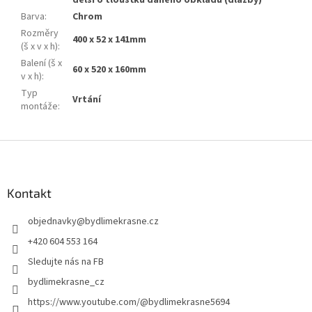
delší o tloušťku daného obkladu (dlažby)
Barva
:
Chrom
Rozměry
400 x 52 x 141mm
(š x v x h)
:
Balení (š x
60 x 520 x 160mm
v x h)
:
Typ
Vrtání
montáže
:
Z
á
p
a
Kontakt
t
objednavky
@
bydlimekrasne.cz
í
+420 604 553 164
Sledujte nás na FB
bydlimekrasne_cz
https://www.youtube.com/@bydlimekrasne5694