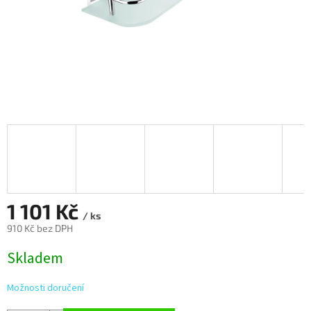
1 101 Kč
/ ks
910 Kč bez DPH
Měrná
Skladem
cena:
Možnosti doručení