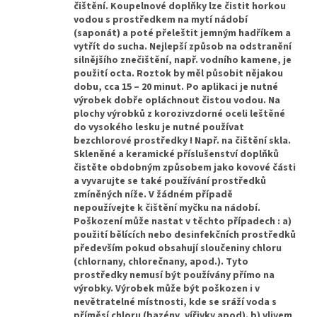
čištění. Koupelnové doplňky lze čistit horkou
vodou s prostředkem na mytí nádobí
(saponát) a poté přeleštit jemným hadříkem a
vytřít do sucha. Nejlepší způsob na odstranění
silnějšího znečištění, např. vodního kamene, je
použití octa. Roztok by měl působit nějakou
dobu, cca 15 – 20 minut. Po aplikaci je nutné
výrobek dobře opláchnout čistou vodou. Na
plochy výrobků z korozivzdorné oceli leštěné
do vysokého lesku je nutné používat
bezchlorové prostředky ! Např. na čištění skla.
Skleněné a keramické příslušenství doplňků
čistěte obdobným způsobem jako kovové části
a vyvarujte se také používání prostředků
zmíněných níže. V žádném případě
nepoužívejte k čištění myčku na nádobí.
Poškození může nastat v těchto případech : a)
použití bělících nebo desinfekčních prostředků
především pokud obsahují sloučeniny chloru
(chlornany, chlorečnany, apod.). Tyto
prostředky nemusí být používány přímo na
výrobky. Výrobek může být poškozen i v
nevětratelné místnosti, kde se sráží voda s
příměsí chloru (bazény, vířivky apod). b) vlivem