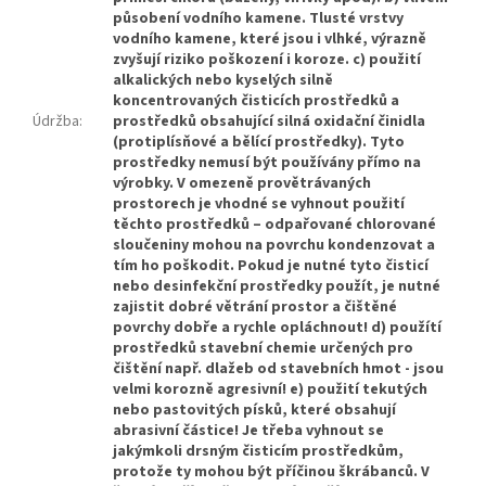
působení vodního kamene. Tlusté vrstvy
vodního kamene, které jsou i vlhké, výrazně
zvyšují riziko poškození i koroze. c) použití
alkalických nebo kyselých silně
koncentrovaných čisticích prostředků a
Údržba
:
prostředků obsahující silná oxidační činidla
(protiplísňové a bělící prostředky). Tyto
prostředky nemusí být používány přímo na
výrobky. V omezeně provětrávaných
prostorech je vhodné se vyhnout použití
těchto prostředků – odpařované chlorované
sloučeniny mohou na povrchu kondenzovat a
tím ho poškodit. Pokud je nutné tyto čisticí
nebo desinfekční prostředky použít, je nutné
zajistit dobré větrání prostor a čištěné
povrchy dobře a rychle opláchnout! d) použítí
prostředků stavební chemie určených pro
čištění např. dlažeb od stavebních hmot - jsou
velmi korozně agresivní! e) použití tekutých
nebo pastovitých písků, které obsahují
abrasivní částice! Je třeba vyhnout se
jakýmkoli drsným čisticím prostředkům,
protože ty mohou být příčinou škrábanců. V