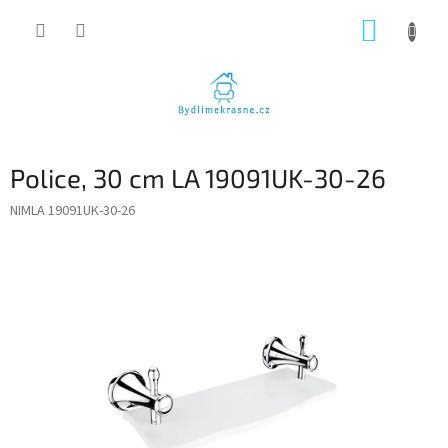
Přejít
NÁKUP
na
obsah
KOŠÍK
Police, 30 cm LA 19091UK-30-26
NIMLA 19091UK-30-26