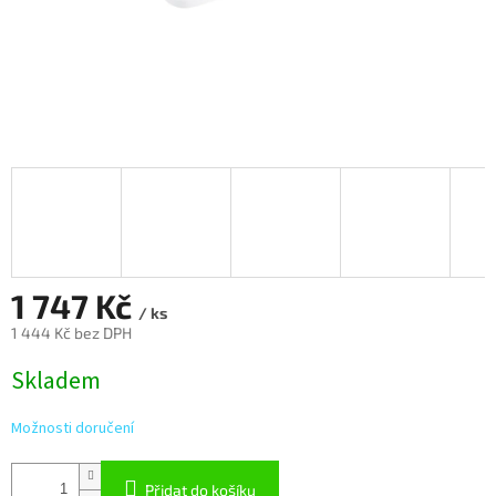
1 747 Kč
/ ks
1 444 Kč bez DPH
Měrná
Skladem
cena:
Možnosti doručení
Přidat do košíku