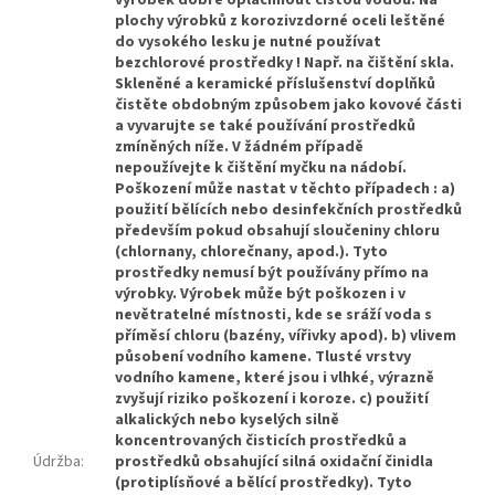
výrobek dobře opláchnout čistou vodou. Na
plochy výrobků z korozivzdorné oceli leštěné
do vysokého lesku je nutné používat
bezchlorové prostředky ! Např. na čištění skla.
Skleněné a keramické příslušenství doplňků
čistěte obdobným způsobem jako kovové části
a vyvarujte se také používání prostředků
zmíněných níže. V žádném případě
nepoužívejte k čištění myčku na nádobí.
Poškození může nastat v těchto případech : a)
použití bělících nebo desinfekčních prostředků
především pokud obsahují sloučeniny chloru
(chlornany, chlorečnany, apod.). Tyto
prostředky nemusí být používány přímo na
výrobky. Výrobek může být poškozen i v
nevětratelné místnosti, kde se sráží voda s
příměsí chloru (bazény, vířivky apod). b) vlivem
působení vodního kamene. Tlusté vrstvy
vodního kamene, které jsou i vlhké, výrazně
zvyšují riziko poškození i koroze. c) použití
alkalických nebo kyselých silně
koncentrovaných čisticích prostředků a
Údržba
:
prostředků obsahující silná oxidační činidla
(protiplísňové a bělící prostředky). Tyto