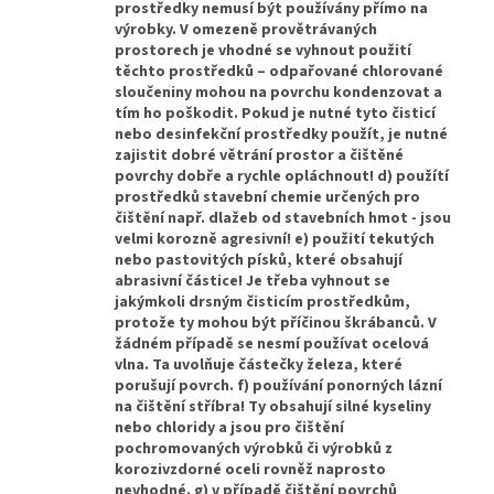
prostředky nemusí být používány přímo na
výrobky. V omezeně provětrávaných
prostorech je vhodné se vyhnout použití
těchto prostředků – odpařované chlorované
sloučeniny mohou na povrchu kondenzovat a
tím ho poškodit. Pokud je nutné tyto čisticí
nebo desinfekční prostředky použít, je nutné
zajistit dobré větrání prostor a čištěné
povrchy dobře a rychle opláchnout! d) použítí
prostředků stavební chemie určených pro
čištění např. dlažeb od stavebních hmot - jsou
velmi korozně agresivní! e) použití tekutých
nebo pastovitých písků, které obsahují
abrasivní částice! Je třeba vyhnout se
jakýmkoli drsným čisticím prostředkům,
protože ty mohou být příčinou škrábanců. V
žádném případě se nesmí používat ocelová
vlna. Ta uvolňuje částečky železa, které
porušují povrch. f) používání ponorných lázní
na čištění stříbra! Ty obsahují silné kyseliny
nebo chloridy a jsou pro čištění
pochromovaných výrobků či výrobků z
korozivzdorné oceli rovněž naprosto
nevhodné. g) v případě čištění povrchů