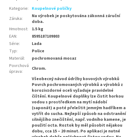
Kategorie
:
Koupelnové poličky
Na výrobek je poskytována zákonná záruční
Záruka
:
doba.
Hmotnost
:
1.5 kg
EAN
:
8595187109803
Série
:
Lada
Typ
:
Police
Materiál
:
pochromovaná mosaz
Povrchová
Chrom.
úprava
:
Všeobecný návod údržby kovových výrobků
Povrch pochromovaných výrobků a výrobků z
korozivzdorné oceli vyžaduje pravidelné
čištění. Koupelnové doplňky lze čistit horkou
vodou s prostředkem na mytí nádobí
(saponát) a poté přeleštit jemným hadříkem a
vytřít do sucha. Nejlepší způsob na odstranění
silnějšího znečištění, např. vodního kamene, je
použití octa. Roztok by měl působit nějakou
dobu, cca 15 – 20 minut. Po aplikaci je nutné