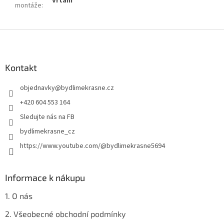
Vrtání
montáže
:
Z
á
p
a
Kontakt
t
objednavky
@
bydlimekrasne.cz
í
+420 604 553 164
Sledujte nás na FB
bydlimekrasne_cz
https://www.youtube.com/@bydlimekrasne5694
Informace k nákupu
1. O nás
2. Všeobecné obchodní podmínky