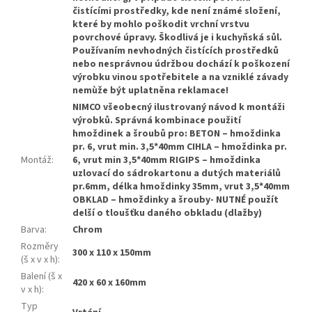
čistícími prostředky, kde není známé složení,
které by mohlo poškodit vrchní vrstvu
povrchové úpravy. Škodlivá je i kuchyňská sůl.
Používaním nevhodných čistících prostředků
nebo nesprávnou údržbou dochází k poškození
výrobku vinou spotřebitele a na vzniklé závady
nemùže být uplatněna reklamace!
NIMCO všeobecný ilustrovaný návod k montáži
výrobků. Správná kombinace použití
hmoždinek a šroubů pro: BETON – hmoždinka
pr. 6, vrut min. 3,5*40mm CIHLA – hmoždinka pr.
Montáž
:
6, vrut min 3,5*40mm RIGIPS – hmoždinka
uzlovací do sádrokartonu a dutých materiálů
pr.6mm, délka hmoždinky 35mm, vrut 3,5*40mm
OBKLAD – hmoždinky a šrouby- NUTNÉ použít
delší o tloušťku daného obkladu (dlažby)
Barva
:
Chrom
Rozměry
300 x 110 x 150mm
(š x v x h)
:
Balení (š x
420 x 60 x 160mm
v x h)
:
Typ