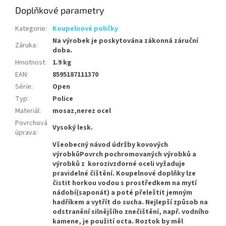
Doplňkové parametry
Kategorie
:
Koupelnové poličky
Na výrobek je poskytována zákonná záruční
Záruka
:
doba.
Hmotnost
:
1.9 kg
EAN
:
8595187111370
Série
:
Open
Typ
:
Police
Materiál
:
mosaz,nerez ocel
Povrchová
Vysoký lesk.
úprava
:
Všeobecný návod údržby kovových
výrobkůPovrch pochromovaných výrobků a
výrobků z korozivzdorné oceli vyžaduje
pravidelné čištění. Koupelnové doplňky lze
čistit horkou vodou s prostředkem na mytí
nádobí(saponát) a poté přeleštit jemným
hadříkem a vytřít do sucha. Nejlepší způsob na
odstranění silnějšího znečištění, např. vodního
kamene, je použití octa. Roztok by měl