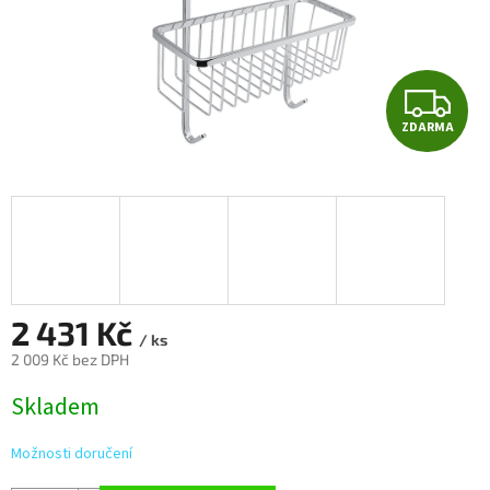
Z
ZDARMA
D
A
R
M
A
2 431 Kč
/ ks
2 009 Kč bez DPH
Měrná
Skladem
cena:
Možnosti doručení