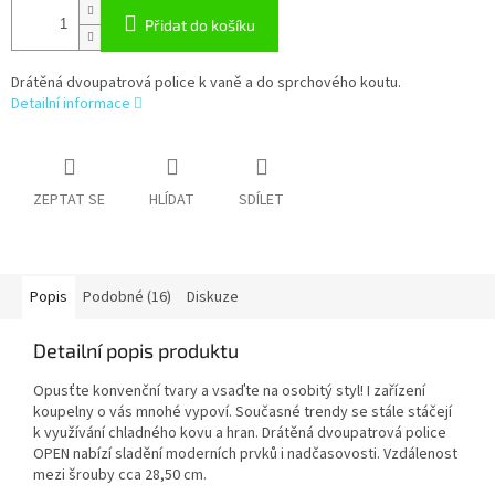
Přidat do košíku
Drátěná dvoupatrová police k vaně a do sprchového koutu.
Detailní informace
ZEPTAT SE
HLÍDAT
SDÍLET
Popis
Podobné (16)
Diskuze
Detailní popis produktu
Opusťte konvenční tvary a vsaďte na osobitý styl! I zařízení
koupelny o vás mnohé vypoví. Současné trendy se stále stáčejí
k využívání chladného kovu a hran. Drátěná dvoupatrová police
OPEN nabízí sladění moderních prvků i nadčasovosti. Vzdálenost
mezi šrouby cca 28,50 cm.