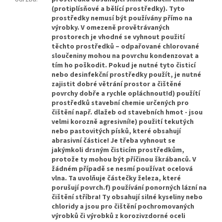
(protiplísňové a bělící prostředky). Tyto
prostředky nemusí být používány přímo na
výrobky. V omezeně provětrávaných
prostorech je vhodné se vyhnout použití
těchto prostředků – odpařované chlorované
sloučeniny mohou na povrchu kondenzovat a
tím ho poškodit. Pokud je nutné tyto čisticí
nebo desinfekční prostředky použít, je nutné
zajistit dobré větrání prostor a čištěné
povrchy dobře a rychle opláchnout!d) použítí
prostředků stavební chemie určených pro
čištění např. dlažeb od stavebních hmot - jsou
velmi korozně agresivní!e) použití tekutých
nebo pastovitých písků, které obsahují
abrasivní částice! Je třeba vyhnout se
jakýmkoli drsným čisticím prostředkům,
protože ty mohou být příčinou škrábanců. V
žádném případě se nesmí používat ocelová
vlna. Ta uvolňuje částečky železa, které
porušují povrch.f) používání ponorných lázní na
čištění stříbra! Ty obsahují silné kyseliny nebo
chloridy a jsou pro čištění pochromovaných
výrobků či výrobků z korozivzdorné oceli