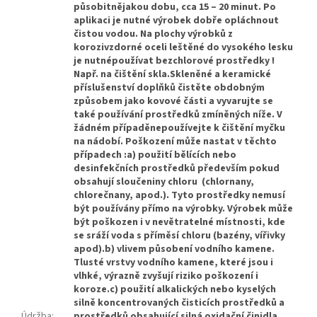
působitnějakou dobu, cca 15 – 20 minut. Po
aplikaci je nutné výrobek dobře opláchnout
čistou vodou. Na plochy výrobků z
korozivzdorné oceli leštěné do vysokého lesku
je nutnépoužívat bezchlorové prostředky !
Např. na čištění skla.Skleněné a keramické
příslušenství doplňků čistěte obdobným
způsobem jako kovové části a vyvarujte se
také používání prostředků zmíněných níže. V
žádném případěnepoužívejte k čištění myčku
na nádobí. Poškození může nastat v těchto
případech :a) použití bělících nebo
desinfekčních prostředků především pokud
obsahují sloučeniny chloru (chlornany,
chlorečnany, apod.). Tyto prostředky nemusí
být používány přímo na výrobky. Výrobek může
být poškozen i v nevětratelné místnosti, kde
se sráží voda s příměsí chloru (bazény, vířivky
apod).b) vlivem působení vodního kamene.
Tlusté vrstvy vodního kamene, které jsou i
vlhké, výrazně zvyšují riziko poškození i
koroze.c) použití alkalických nebo kyselých
silně koncentrovaných čisticích prostředků a
Údržba
:
prostředků obsahující silná oxidační činidla