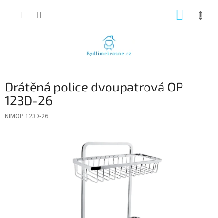
Přejít
NÁKUP
na
obsah
KOŠÍK
Drátěná police dvoupatrová OP
123D-26
NIMOP 123D-26