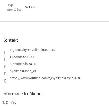
Typ
Vrtání
montáže
:
Z
á
p
a
Kontakt
t
objednavky
@
bydlimekrasne.cz
í
+420 604 553 164
Sledujte nás na FB
bydlimekrasne_cz
https://www.youtube.com/@bydlimekrasne5694
Informace k nákupu
1. O nás