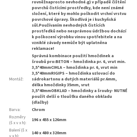
rovněžnaprosto nevhodné.g) v případě čištění
povrchů čistícími prostředky, kde není známé
složení, které by mohlo poškodit vrchní vrstvu
povrchové úpravy. Škodlivá je i kuchyňská
sůl.Používaním nevhodných čistících
prostředků nebo nesprávnou údržbou dochází
k poškození výrobku vinou spotřebitele a na
vzniklé závady nemùže být uplatněna
reklamace!
Správná kombinace použití hmoždinek a
šroubů pro:BETON – hmoždinka pr. 6, vrut min.
3,5*40mmCIHLA – hmoždinka pr. 6, vrut min
3,5*40mmRIGIPS – hmoždinka uzlovací do
Montáž
:
sádrokartonu a dutých materiálů pr.6mm,
délka hmoždinky 35mm, vrut
3,5*40mmOBKLAD – hmoždinky a šrouby- NUTNÉ
použít delší o tloušťku daného obkladu
(dlažby)
Barva
:
Chrom
Rozměry
196 x 455 x 126mm
(š x v x h)
:
Balení (š x
140 x 480 x 320mm
v x h)
: