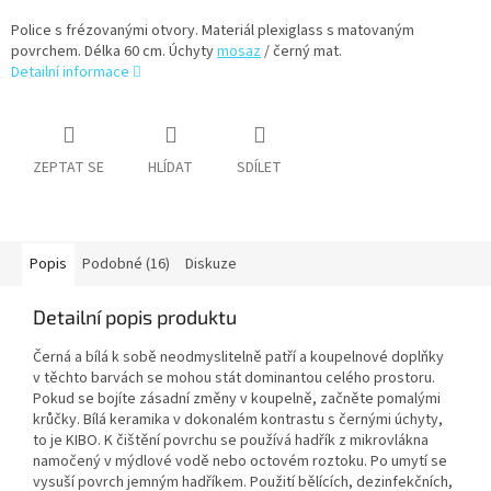
Police s frézovanými otvory. Materiál plexiglass s matovaným
povrchem. Délka 60 cm. Úchyty
mosaz
/ černý mat.
Detailní informace
ZEPTAT SE
HLÍDAT
SDÍLET
Popis
Podobné (16)
Diskuze
Detailní popis produktu
Černá a bílá k sobě neodmyslitelně patří a koupelnové doplňky
v těchto barvách se mohou stát dominantou celého prostoru.
Pokud se bojíte zásadní změny v koupelně, začněte pomalými
krůčky. Bílá keramika v dokonalém kontrastu s černými úchyty,
to je KIBO. K čištění povrchu se používá hadřík z mikrovlákna
namočený v mýdlové vodě nebo octovém roztoku. Po umytí se
vysuší povrch jemným hadříkem. Použití bělících, dezinfekčních,