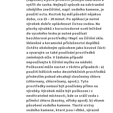
(saponát) a poté přeleštit jemným hadříkem a
vytřít do sucha. Nejlepší způsob na odstranění
silnějšího znečištění, např. vodního kamene, je
použití octa. Roztok by měl působit nějakou
dobu, cca 15 – 20 minut. Po aplikaci je nutné
výrobek dobře opláchnout čistou vodou. Na
plochy výrobků z korozivzdorné oceli leštěné
do vysokého lesku je nutné používat
bezchlorové prostředky ! Např. na čištění skla.
Skleněné a keramické příslušenství doplňků
čistěte obdobným způsobem jako kovové části
a vyvarujte se také používání prostředků
zmíněných níže. V žádném případě
nepoužívejte k čištění myčku na nádobí.
Poškození může nastat v těchto případech : a)
použití bělících nebo desinfekčních prostředků
především pokud obsahují sloučeniny chloru
(chlornany, chlorečnany, apod.). Tyto
prostředky nemusí být používány přímo na
výrobky. Výrobek může být poškozen i v
nevětratelné místnosti, kde se sráží voda s
příměsí chloru (bazény, vířivky apod). b) vlivem
působení vodního kamene. Tlusté vrstvy
vodního kamene, které jsou i vlhké, výrazně