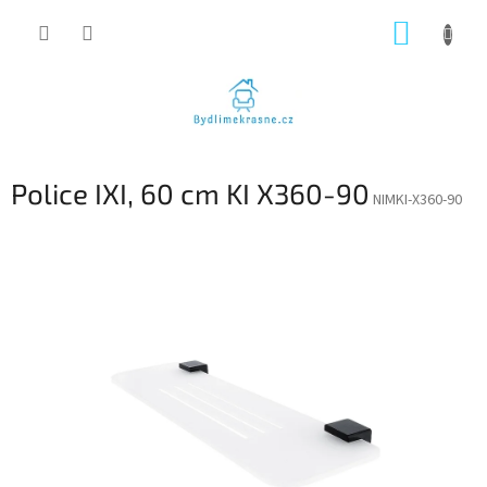
Přejít
NÁKUP
na
obsah
KOŠÍK
Police IXI, 60 cm KI X360-90
NIMKI-X360-90