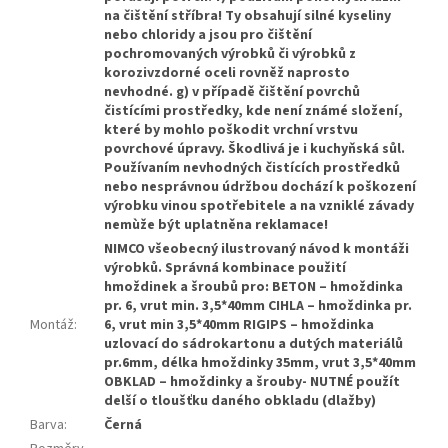
na čištění stříbra! Ty obsahují silné kyseliny
nebo chloridy a jsou pro čištění
pochromovaných výrobků či výrobků z
korozivzdorné oceli rovněž naprosto
nevhodné. g) v případě čištění povrchů
čistícími prostředky, kde není známé složení,
které by mohlo poškodit vrchní vrstvu
povrchové úpravy. Škodlivá je i kuchyňská sůl.
Používaním nevhodných čistících prostředků
nebo nesprávnou údržbou dochází k poškození
výrobku vinou spotřebitele a na vzniklé závady
nemùže být uplatněna reklamace!
NIMCO všeobecný ilustrovaný návod k montáži
výrobků. Správná kombinace použití
hmoždinek a šroubů pro: BETON – hmoždinka
pr. 6, vrut min. 3,5*40mm CIHLA – hmoždinka pr.
Montáž
:
6, vrut min 3,5*40mm RIGIPS – hmoždinka
uzlovací do sádrokartonu a dutých materiálů
pr.6mm, délka hmoždinky 35mm, vrut 3,5*40mm
OBKLAD – hmoždinky a šrouby- NUTNÉ použít
delší o tloušťku daného obkladu (dlažby)
Barva
:
Černá