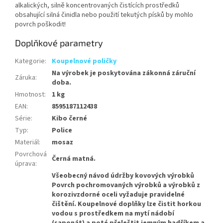
alkalických, silně koncentrovaných čistících prostředků
obsahující silná činidla nebo použití tekutých písků by mohlo
povrch poškodit!
Doplňkové parametry
Kategorie
:
Koupelnové poličky
Na výrobek je poskytována zákonná záruční
Záruka
:
doba.
Hmotnost
:
1 kg
EAN
:
8595187112438
Série
:
Kibo černé
Typ
:
Police
Materiál
:
mosaz
Povrchová
Černá matná.
úprava
:
Všeobecný návod údržby kovových výrobků
Povrch pochromovaných výrobků a výrobků z
korozivzdorné oceli vyžaduje pravidelné
čištění. Koupelnové doplňky lze čistit horkou
vodou s prostředkem na mytí nádobí