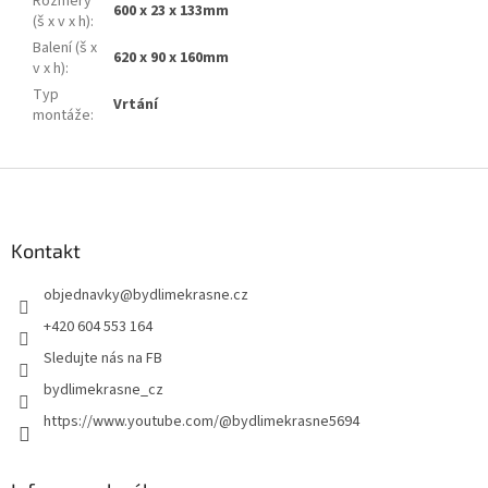
Rozměry
600 x 23 x 133mm
(š x v x h)
:
Balení (š x
620 x 90 x 160mm
v x h)
:
Typ
Vrtání
montáže
:
Z
á
p
a
Kontakt
t
objednavky
@
bydlimekrasne.cz
í
+420 604 553 164
Sledujte nás na FB
bydlimekrasne_cz
https://www.youtube.com/@bydlimekrasne5694