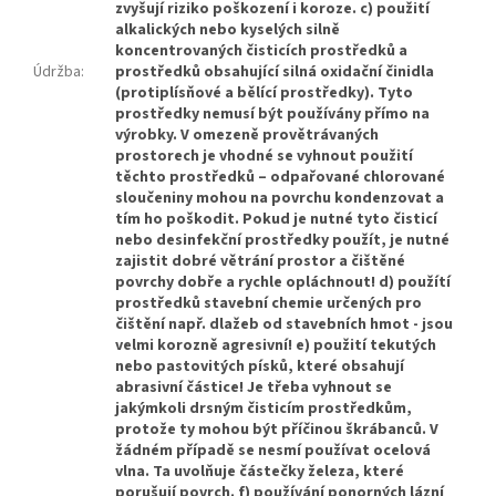
zvyšují riziko poškození i koroze. c) použití
alkalických nebo kyselých silně
koncentrovaných čisticích prostředků a
Údržba
:
prostředků obsahující silná oxidační činidla
(protiplísňové a bělící prostředky). Tyto
prostředky nemusí být používány přímo na
výrobky. V omezeně provětrávaných
prostorech je vhodné se vyhnout použití
těchto prostředků – odpařované chlorované
sloučeniny mohou na povrchu kondenzovat a
tím ho poškodit. Pokud je nutné tyto čisticí
nebo desinfekční prostředky použít, je nutné
zajistit dobré větrání prostor a čištěné
povrchy dobře a rychle opláchnout! d) použítí
prostředků stavební chemie určených pro
čištění např. dlažeb od stavebních hmot - jsou
velmi korozně agresivní! e) použití tekutých
nebo pastovitých písků, které obsahují
abrasivní částice! Je třeba vyhnout se
jakýmkoli drsným čisticím prostředkům,
protože ty mohou být příčinou škrábanců. V
žádném případě se nesmí používat ocelová
vlna. Ta uvolňuje částečky železa, které
porušují povrch. f) používání ponorných lázní