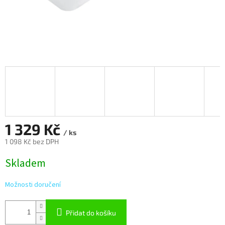
1 329 Kč
/ ks
1 098 Kč bez DPH
Měrná
Skladem
cena:
Možnosti doručení
Přidat do košíku