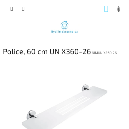
Přejít
NÁKUP
na
obsah
KOŠÍK
Police, 60 cm UN X360-26
NIMUN X360-26