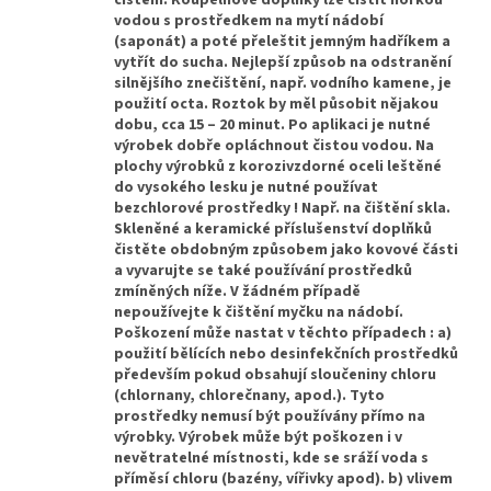
čištění. Koupelnové doplňky lze čistit horkou
vodou s prostředkem na mytí nádobí
(saponát) a poté přeleštit jemným hadříkem a
vytřít do sucha. Nejlepší způsob na odstranění
silnějšího znečištění, např. vodního kamene, je
použití octa. Roztok by měl působit nějakou
dobu, cca 15 – 20 minut. Po aplikaci je nutné
výrobek dobře opláchnout čistou vodou. Na
plochy výrobků z korozivzdorné oceli leštěné
do vysokého lesku je nutné používat
bezchlorové prostředky ! Např. na čištění skla.
Skleněné a keramické příslušenství doplňků
čistěte obdobným způsobem jako kovové části
a vyvarujte se také používání prostředků
zmíněných níže. V žádném případě
nepoužívejte k čištění myčku na nádobí.
Poškození může nastat v těchto případech : a)
použití bělících nebo desinfekčních prostředků
především pokud obsahují sloučeniny chloru
(chlornany, chlorečnany, apod.). Tyto
prostředky nemusí být používány přímo na
výrobky. Výrobek může být poškozen i v
nevětratelné místnosti, kde se sráží voda s
příměsí chloru (bazény, vířivky apod). b) vlivem