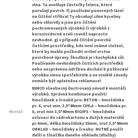
vlna. Ta uvolňuje částečky železa, které
porušují povrch. f) používání ponorných lázní
na čištění stříbra! Ty obsahují silné kyseliny
nebo chloridy a jsou pro čištění
pochromovaných výrobků či výrobků z
korozivzdorné oceli rovněž naprosto
nevhodné. g) v případě čištění povrchů
čistícími prostředky, kde není známé složení,
které by mohlo poškodit vrchní vrstvu
povrchové úpravy. Škodlivá je i kuchyňská sůl.
Používaním nevhodných čistících prostředků
nebo nesprávnou údržbou dochází k poškození
výrobku vinou spotřebitele a na vzniklé závady
nemùže být uplatněna reklamace!
NIMCO všeobecný ilustrovaný návod k montáži
výrobků. Správná kombinace použití
hmoždinek a šroubů pro: BETON – hmoždinka
pr. 6, vrut min. 3,5*40mm CIHLA – hmoždinka pr.
Montáž
:
6, vrut min 3,5*40mm RIGIPS – hmoždinka
uzlovací do sádrokartonu a dutých materiálů
pr.6mm, délka hmoždinky 35mm, vrut 3,5*40mm
OBKLAD – hmoždinky a šrouby- NUTNÉ použít
delší o tloušťku daného obkladu (dlažby)