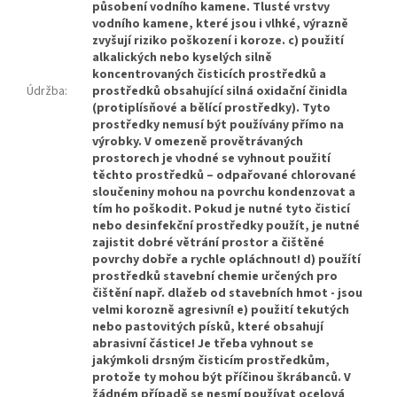
působení vodního kamene. Tlusté vrstvy
vodního kamene, které jsou i vlhké, výrazně
zvyšují riziko poškození i koroze. c) použití
alkalických nebo kyselých silně
koncentrovaných čisticích prostředků a
Údržba
:
prostředků obsahující silná oxidační činidla
(protiplísňové a bělící prostředky). Tyto
prostředky nemusí být používány přímo na
výrobky. V omezeně provětrávaných
prostorech je vhodné se vyhnout použití
těchto prostředků – odpařované chlorované
sloučeniny mohou na povrchu kondenzovat a
tím ho poškodit. Pokud je nutné tyto čisticí
nebo desinfekční prostředky použít, je nutné
zajistit dobré větrání prostor a čištěné
povrchy dobře a rychle opláchnout! d) použítí
prostředků stavební chemie určených pro
čištění např. dlažeb od stavebních hmot - jsou
velmi korozně agresivní! e) použití tekutých
nebo pastovitých písků, které obsahují
abrasivní částice! Je třeba vyhnout se
jakýmkoli drsným čisticím prostředkům,
protože ty mohou být příčinou škrábanců. V
žádném případě se nesmí používat ocelová