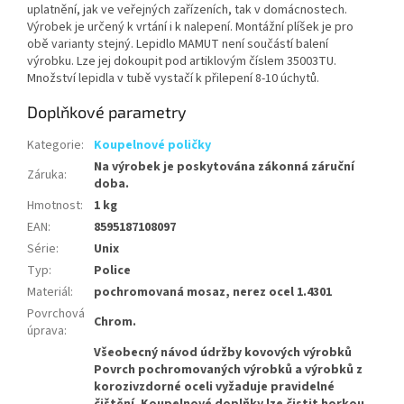
uplatnění, jak ve veřejných zařízeních, tak v domácnostech.
Výrobek je určený k vrtání i k nalepení. Montážní plíšek je pro
obě varianty stejný. Lepidlo MAMUT není součástí balení
výrobku. Lze jej dokoupit pod artiklovým číslem 35003TU.
Množství lepidla v tubě vystačí k přilepení 8-10 úchytů.
Doplňkové parametry
Kategorie
:
Koupelnové poličky
Na výrobek je poskytována zákonná záruční
Záruka
:
doba.
Hmotnost
:
1 kg
EAN
:
8595187108097
Série
:
Unix
Typ
:
Police
Materiál
:
pochromovaná mosaz, nerez ocel 1.4301
Povrchová
Chrom.
úprava
:
Všeobecný návod údržby kovových výrobků
Povrch pochromovaných výrobků a výrobků z
korozivzdorné oceli vyžaduje pravidelné