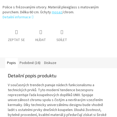
Police s frézovanými otvory. Materiál plexiglass s matovaným
povrchem. Délka 60 cm. Úchyty
mosaz
/chrom.
Detailní informace
ZEPTAT SE
HLÍDAT
SDÍLET
Popis
Podobné (16)
Diskuze
Detailní popis produktu
V současných trendech panuje nádech funkcionalismu a
technických prvků. Tyto moderní tendence bezesporu
reprezentuje řada koupelnových doplňků UNIX. Spojuje
univerzálnost chromu spolu s čistým a nevtíravým vzezřením
kermaiky. Díky technicky univerzálnímu designu bude vhodně
ladit s ostatními prvky dnešních koupelen. Dlouhá životnost,
bytelné provedení, kvalitní materiál ji předurčují získat si široké