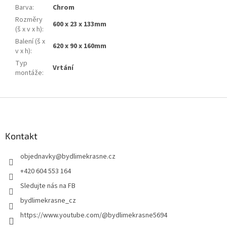
Barva
:
Chrom
Rozměry
600 x 23 x 133mm
(š x v x h)
:
Balení (š x
620 x 90 x 160mm
v x h)
:
Typ
Vrtání
montáže
:
Z
á
p
a
Kontakt
t
objednavky
@
bydlimekrasne.cz
í
+420 604 553 164
Sledujte nás na FB
bydlimekrasne_cz
https://www.youtube.com/@bydlimekrasne5694