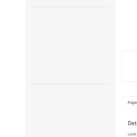
n
e
l
Popi
Det
Lesk