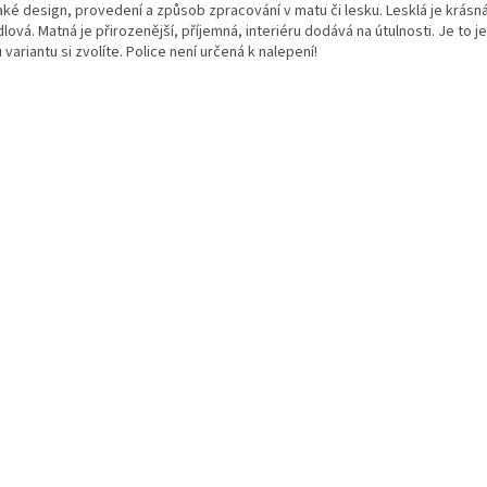
také design, provedení a způsob zpracování v matu či lesku. Lesklá je krásn
lová. Matná je přirozenější, příjemná, interiéru dodává na útulnosti. Je to j
 variantu si zvolíte. Police není určená k nalepení!