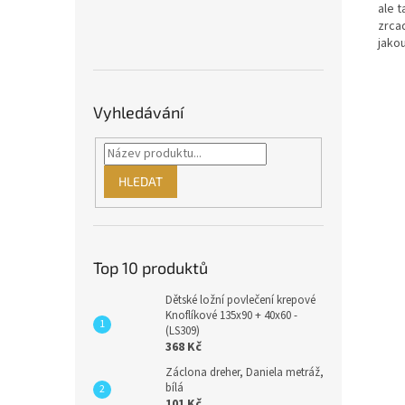
ale 
zrcad
jakou
Vyhledávání
HLEDAT
Top 10 produktů
Dětské ložní povlečení krepové
Knoflíkové 135x90 + 40x60 -
(LS309)
368 Kč
Záclona dreher, Daniela metráž,
bílá
101 Kč