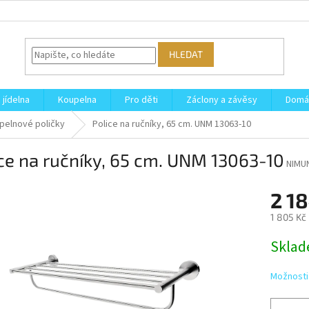
HLEDAT
 jídelna
Koupelna
Pro děti
Záclony a závěsy
Domá
pelnové poličky
Police na ručníky, 65 cm. UNM 13063-10
ce na ručníky, 65 cm. UNM 13063-10
NIMU
2 1
1 805 Kč
Měrná
Skla
cena:
Možnosti