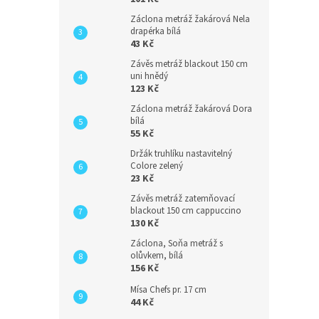
Záclona metráž žakárová Nela
drapérka bílá
43 Kč
Závěs metráž blackout 150 cm
uni hnědý
123 Kč
Záclona metráž žakárová Dora
bílá
55 Kč
Držák truhlíku nastavitelný
Colore zelený
23 Kč
Závěs metráž zatemňovací
blackout 150 cm cappuccino
130 Kč
Záclona, Soňa metráž s
olůvkem, bílá
156 Kč
Mísa Chefs pr. 17 cm
44 Kč