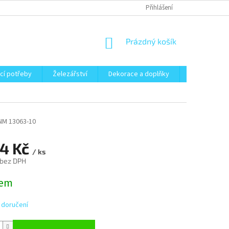
Přihlášení
NÁKUPNÍ
Prázdný košík
KOŠÍK
cí potřeby
Železářství
Dekorace a doplňky
Zahrada
NM 13063-10
84 Kč
/ ks
 bez DPH
dem
 doručení