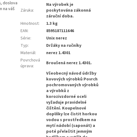
á, doslova
Na výrobek je
en na váš
Záruka
:
poskytována zákonná
záruční doba.
Hmotnost
:
1.3 kg
EAN
:
8595187111646
Série
:
Unix nerez
Typ
:
Držáky na ručníky
Materiál
:
nerez 1.4301
Povrchová
Broušená nerez 1.4301.
úprava
:
Všeobecný návod údržby
kovových výrobků Povrch
pochromovaných výrobků
a výrobků z
korozivzdorné oceli
vyžaduje pravidelné
čištění. Koupelnové
doplňky lze čistit horkou
vodou s prostředkem na
mytí nádobí (saponát) a
poté přeleštit jemným