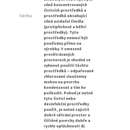
silně koncentrovaných
čisticích prostředků a
Údržba
:
prostředků obsahující
silná oxidační činidla
(protiplísňové a bělící
prostředky). Tyto
prostředky nemusí být
používány přímo na
výrobky. V omezeně
provětrávaných
prostorech je vhodné se
vyhnout použití těchto
prostředků – odpařované
chlorované sloučeniny
mohou na povrchu
kondenzovat a tím ho
poškodit. Pokud je nutné
tyto čisticí nebo
desinfekční prostředky
použít, je nutné zajistit
dobré větrání prostor a
čištěné povrchy dobře a
rychle opláchnout! d)