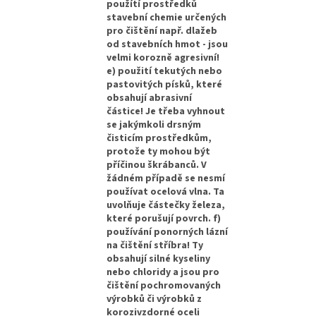
použítí prostředků
stavební chemie určených
pro čištění např. dlažeb
od stavebních hmot - jsou
velmi korozně agresivní!
e) použití tekutých nebo
pastovitých písků, které
obsahují abrasivní
částice! Je třeba vyhnout
se jakýmkoli drsným
čisticím prostředkům,
protože ty mohou být
příčinou škrábanců. V
žádném případě se nesmí
používat ocelová vlna. Ta
uvolňuje částečky železa,
které porušují povrch. f)
používání ponorných lázní
na čištění stříbra! Ty
obsahují silné kyseliny
nebo chloridy a jsou pro
čištění pochromovaných
výrobků či výrobků z
korozivzdorné oceli