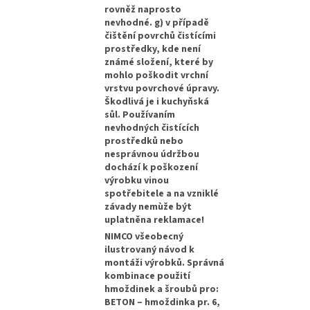
rovněž naprosto
nevhodné. g) v případě
čištění povrchů čistícími
prostředky, kde není
známé složení, které by
mohlo poškodit vrchní
vrstvu povrchové úpravy.
Škodlivá je i kuchyňská
sůl. Používaním
nevhodných čistících
prostředků nebo
nesprávnou údržbou
dochází k poškození
výrobku vinou
spotřebitele a na vzniklé
závady nemùže být
uplatněna reklamace!
NIMCO všeobecný
ilustrovaný návod k
montáži výrobků. Správná
kombinace použití
hmoždinek a šroubů pro:
BETON – hmoždinka pr. 6,