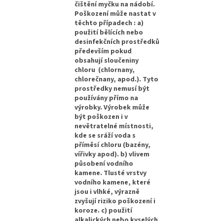
čištění myčku na nádobí.
Poškození může nastat v
těchto případech : a)
použití bělících nebo
desinfekčních prostředků
především pokud
obsahují sloučeniny
chloru (chlornany,
chlorečnany, apod.). Tyto
prostředky nemusí být
používány přímo na
výrobky. Výrobek může
být poškozen i v
nevětratelné místnosti,
kde se sráží voda s
příměsí chloru (bazény,
vířivky apod). b) vlivem
působení vodního
kamene. Tlusté vrstvy
vodního kamene, které
jsou i vlhké, výrazně
zvyšují riziko poškození i
koroze. c) použití
alkalických nebo kyselých