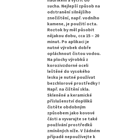
hadříkem a vytřít do
sucha. Nejlepší způsob na
odstranění silnějšího
znečištění, např. vodního
kamene, je použití octa.
Roztok by měl působit
nějakou dobu, cca 15 – 20
minut. Po aplikaci je
nutné výrobek dobře
opláchnout čistou vodou.
Na plochy výrobků z
korozivzdorné oceli
leštěné do vysokého
lesku je nutné používat
bezchlorové prostředky !
Např. na čištění skla.
Skleněné a keramické
příslušenství doplňků
čistěte obdobným
způsobem jako kovové
části a vyvarujte se také
používání prostředků
zmíněných níže. V žádném
případě nepoužívejte k