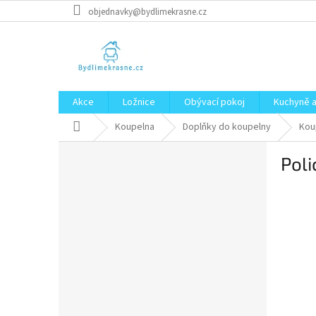
Přejít
objednavky@bydlimekrasne.cz
na
obsah
Akce
Ložnice
Obývací pokoj
Kuchyně a
Domů
Koupelna
Doplňky do koupelny
Kou
P
Poli
o
s
t
r
a
n
n
í
p
a