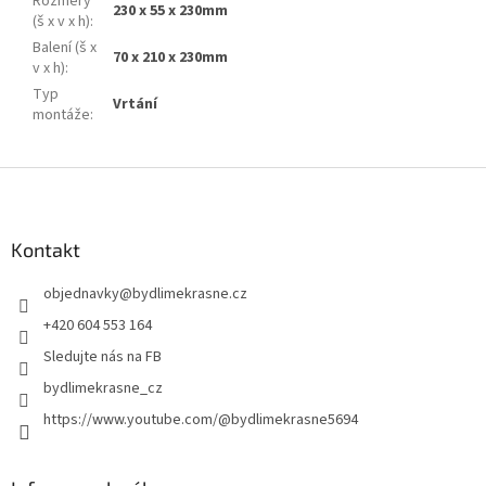
Rozměry
230 x 55 x 230mm
(š x v x h)
:
Balení (š x
70 x 210 x 230mm
v x h)
:
Typ
Vrtání
montáže
:
Z
á
p
a
Kontakt
t
objednavky
@
bydlimekrasne.cz
í
+420 604 553 164
Sledujte nás na FB
bydlimekrasne_cz
https://www.youtube.com/@bydlimekrasne5694