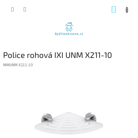
Přejít
NÁKUP
na
obsah
KOŠÍK
Police rohová IXI UNM X211-10
NIMUNM X211-10