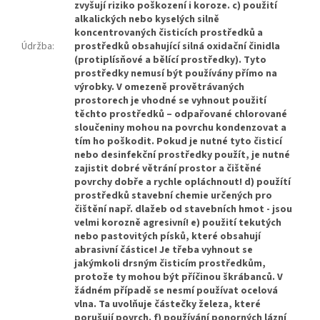
zvyšují riziko poškození i koroze. c) použití
alkalických nebo kyselých silně
koncentrovaných čisticích prostředků a
Údržba
:
prostředků obsahující silná oxidační činidla
(protiplísňové a bělící prostředky). Tyto
prostředky nemusí být používány přímo na
výrobky. V omezeně provětrávaných
prostorech je vhodné se vyhnout použití
těchto prostředků – odpařované chlorované
sloučeniny mohou na povrchu kondenzovat a
tím ho poškodit. Pokud je nutné tyto čisticí
nebo desinfekční prostředky použít, je nutné
zajistit dobré větrání prostor a čištěné
povrchy dobře a rychle opláchnout! d) použítí
prostředků stavební chemie určených pro
čištění např. dlažeb od stavebních hmot - jsou
velmi korozně agresivní! e) použití tekutých
nebo pastovitých písků, které obsahují
abrasivní částice! Je třeba vyhnout se
jakýmkoli drsným čisticím prostředkům,
protože ty mohou být příčinou škrábanců. V
žádném případě se nesmí používat ocelová
vlna. Ta uvolňuje částečky železa, které
porušují povrch. f) používání ponorných lázní