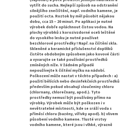
(saponát) a poté přeleštit jemným hadříkem a
vytřít do sucha. Nejlepší způsob na odstranění
silnějšího znečištění, např. vodního kamene, je
použití octa. Roztok by měl působit nějakou
dobu, cca 15 – 20 minut. Po aplikaci je nutné
výrobek dobře opláchnout čistou vodou. Na
plochy výrobků z korozivzdorné oceli leštěné
do vysokého lesku je nutné používat
bezchlorové prostředky ! Např. na čištění skla.
Skleněné a keramické příslušenství doplňků
čistěte obdobným způsobem jako kovové části
a vyvarujte se také používání prostředků
zmíněných níže. V žádném případě
nepoužívejte k čištění myčku na nádobí.
Poškození může nastat v těchto případech : a)
použití bělících nebo desinfekčních prostředků
především pokud obsahují sloučeniny chloru
(chlornany, chlorečnany, apod.). Tyto
prostředky nemusí být používány přímo na
výrobky. Výrobek může být poškozen i v
nevětratelné místnosti, kde se sráží voda s
příměsí chloru (bazény, vířivky apod). b) vlivem
působení vodního kamene. Tlusté vrstvy
vodního kamene, které jsou i vlhké, výrazně