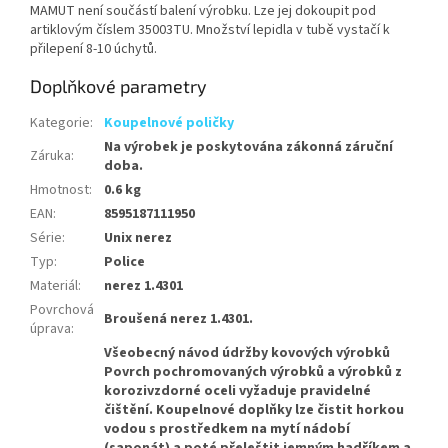
MAMUT není součástí balení výrobku. Lze jej dokoupit pod
artiklovým číslem 35003TU. Množství lepidla v tubě vystačí k
přilepení 8-10 úchytů.
Doplňkové parametry
Kategorie
:
Koupelnové poličky
Na výrobek je poskytována zákonná záruční
Záruka
:
doba.
Hmotnost
:
0.6 kg
EAN
:
8595187111950
Série
:
Unix nerez
Typ
:
Police
Materiál
:
nerez 1.4301
Povrchová
Broušená nerez 1.4301.
úprava
:
Všeobecný návod údržby kovových výrobků
Povrch pochromovaných výrobků a výrobků z
korozivzdorné oceli vyžaduje pravidelné
čištění. Koupelnové doplňky lze čistit horkou
vodou s prostředkem na mytí nádobí