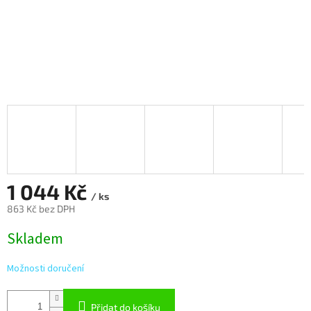
1 044 Kč
/ ks
863 Kč bez DPH
Měrná
Skladem
cena:
Možnosti doručení
Přidat do košíku