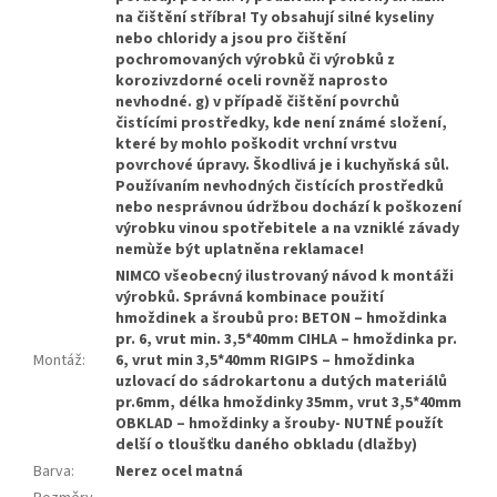
na čištění stříbra! Ty obsahují silné kyseliny
nebo chloridy a jsou pro čištění
pochromovaných výrobků či výrobků z
korozivzdorné oceli rovněž naprosto
nevhodné. g) v případě čištění povrchů
čistícími prostředky, kde není známé složení,
které by mohlo poškodit vrchní vrstvu
povrchové úpravy. Škodlivá je i kuchyňská sůl.
Používaním nevhodných čistících prostředků
nebo nesprávnou údržbou dochází k poškození
výrobku vinou spotřebitele a na vzniklé závady
nemùže být uplatněna reklamace!
NIMCO všeobecný ilustrovaný návod k montáži
výrobků. Správná kombinace použití
hmoždinek a šroubů pro: BETON – hmoždinka
pr. 6, vrut min. 3,5*40mm CIHLA – hmoždinka pr.
Montáž
:
6, vrut min 3,5*40mm RIGIPS – hmoždinka
uzlovací do sádrokartonu a dutých materiálů
pr.6mm, délka hmoždinky 35mm, vrut 3,5*40mm
OBKLAD – hmoždinky a šrouby- NUTNÉ použít
delší o tloušťku daného obkladu (dlažby)
Barva
:
Nerez ocel matná