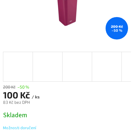
200 Kč
–50 %
200 Kč
–50 %
100 Kč
/ ks
83 Kč bez DPH
Měrná
Skladem
cena:
Možnosti doručení