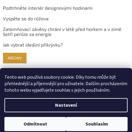
Podtrhněte interiér designovými hodinami
Vyspěte se do růžova
Zatemňovací závěsy chrání v létě před horkem a v zimě
šetří peníze za energie
Jak vybrat ideální přikrývku?
ARCHIV
Tento web používá soubory cookie. Díky tomu může být
přehlednější a příjemnější pro uživatele. Dalším procházením
tohoto webu vyjadřujete souhlas s jejich používáním.
Nastavení
Vytvořil Shoptet
Odmítnout
Souhlasím
Copyright 2026
Bydlimekrasne.cz
. Všechna práva vyhrazena.