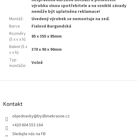
výrobku vinou spotřebitele a na vzniklé závady
nemůže být uplatněna reklamace!
Montáž
:
Uvedený výrobek se nemontuje na zeď.
Barva
:
Fialová Burgundská
Rozměry
85 x 355 x 85mm
(š x v x h)
:
Balení (š x
370 x 90 x 90mm
v x h)
:
Typ
Volně
montáže
:
Z
á
p
a
Kontakt
t
objednavky
@
bydlimekrasne.cz
í
+420 604 553 164
Sledujte nás na FB