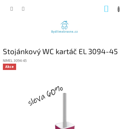
Přejít
NÁKUP
na
obsah
KOŠÍK
Stojánkový WC kartáč EL 3094-45
NIMEL 3094-45
Akce