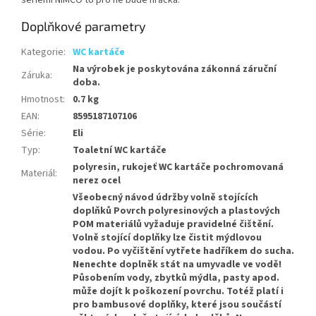
Doplňkové parametry
Kategorie
:
WC kartáče
Na výrobek je poskytována zákonná záruční
Záruka
:
doba.
Hmotnost
:
0.7 kg
EAN
:
8595187107106
Série
:
Eli
Typ
:
Toaletní WC kartáče
polyresin, rukojeť WC kartáče pochromovaná
Materiál
:
nerez ocel
Všeobecný návod údržby volně stojících
doplňků Povrch polyresinových a plastových
POM materiálů vyžaduje pravidelné čištění.
Volně stojící doplňky lze čistit mýdlovou
vodou. Po vyčištění vytřete hadříkem do sucha.
Nenechte doplněk stát na umyvadle ve vodě!
Působením vody, zbytků mýdla, pasty apod.
může dojít k poškození povrchu. Totéž platí i
pro bambusové doplňky, které jsou součástí