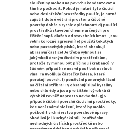
sloučeniny mohou na povrchu kondenzovat a
tím ho poškodit. Pokud je nutné tyto čisticí
nebo desinfekční prostředky použít, je nutné
zajistit dobré větrání prostor a čištěné
povrchy dobře a rychle opláchnout! d) použítí
prostředků stavební chemie určených pro
čištění např. dlažeb od stavebních hmot - jsou
velmi korozně agresivní! e) použití tekutých
nebo pastovitých písků, které obsahují
abrasivní částice! Je třeba vyhnout se
jakýmkoli drsným čisticím prostředkům,
protože ty mohou být příčinou škrábanců. V
žádném případě se nesmí používat ocelová
vlna. Ta uvolňuje částečky železa, které
porušují povrch. f) používání ponorných lázní
na čištění stříbra! Ty obsahují silné kyseliny
nebo chloridy a jsou pro čištění výrobků či
výrobků rovněž naprosto nevhodné. g) v
případě čištění povrchů čistícími prostředky,
kde není známé složení, které by mohlo
poškodit vrchní vrstvu povrchové úpravy.
Škodlivá je i kuchyňská sůl. Používáním
nevhodných čistících prostředků nebo
nesprávnou údržbou dochází k poškození