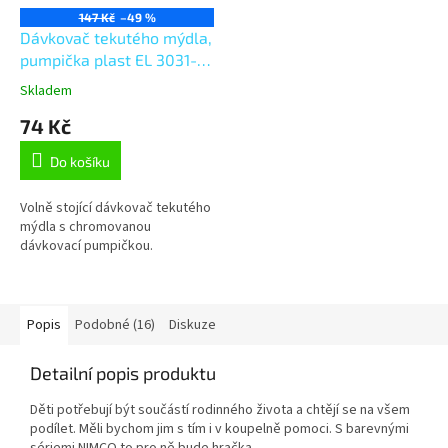
147 Kč
–49 %
Dávkovač tekutého mýdla,
pumpička plast EL 3031-
45
Skladem
74 Kč
Do košíku
Volně stojící dávkovač tekutého
mýdla s chromovanou
dávkovací pumpičkou.
Popis
Podobné (16)
Diskuze
Detailní popis produktu
Děti potřebují být součástí rodinného života a chtějí se na všem
podílet. Měli bychom jim s tím i v koupelně pomoci. S barevnými
sériemi NIMCO to pro ně bude hračka.