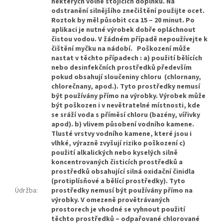
některých volně stojících doplňků. Na
odstranění silnějšího znečištění použijte ocet.
Roztok by měl působit cca 15 – 20 minut. Po
aplikaci je nutné výrobek dobře opláchnout
čistou vodou. V žádném případě nepoužívejte k
čištění myčku na nádobí. Poškození může
nastat v těchto případech : a) použití bělících
nebo desinfekčních prostředků především
pokud obsahují sloučeniny chloru (chlornany,
chlorečnany, apod.). Tyto prostředky nemusí
být používány přímo na výrobky. Výrobek může
být poškozen i v nevětratelné místnosti, kde
se sráží voda s příměsí chloru (bazény, vířivky
apod). b) vlivem působení vodního kamene.
Tlusté vrstvy vodního kamene, které jsou i
vlhké, výrazně zvyšují riziko poškození c)
použití alkalických nebo kyselých silně
koncentrovaných čisticích prostředků a
prostředků obsahující silná oxidační činidla
(protiplísňové a bělící prostředky). Tyto
Údržba
:
prostředky nemusí být používány přímo na
výrobky. V omezeně provětrávaných
prostorech je vhodné se vyhnout použití
těchto prostředků – odpařované chlorované