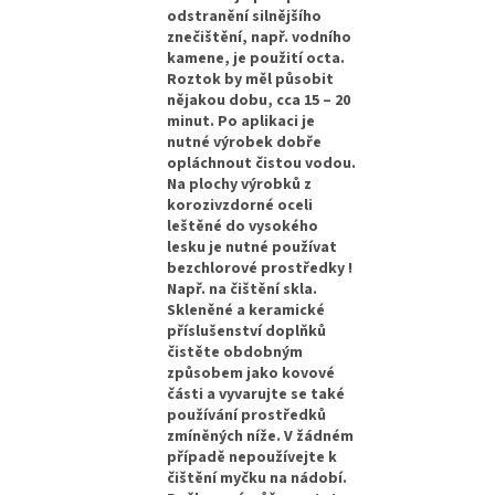
odstranění silnějšího
znečištění, např. vodního
kamene, je použití octa.
Roztok by měl působit
nějakou dobu, cca 15 – 20
minut. Po aplikaci je
nutné výrobek dobře
opláchnout čistou vodou.
Na plochy výrobků z
korozivzdorné oceli
leštěné do vysokého
lesku je nutné používat
bezchlorové prostředky !
Např. na čištění skla.
Skleněné a keramické
příslušenství doplňků
čistěte obdobným
způsobem jako kovové
části a vyvarujte se také
používání prostředků
zmíněných níže. V žádném
případě nepoužívejte k
čištění myčku na nádobí.