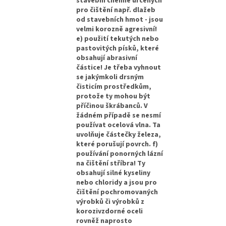
stavební chemie určených
pro čištění např. dlažeb
od stavebních hmot - jsou
velmi korozně agresivní!
e) použití tekutých nebo
pastovitých písků, které
obsahují abrasivní
částice! Je třeba vyhnout
se jakýmkoli drsným
čisticím prostředkům,
protože ty mohou být
příčinou škrábanců. V
žádném případě se nesmí
používat ocelová vlna. Ta
uvolňuje částečky železa,
které porušují povrch. f)
používání ponorných lázní
na čištění stříbra! Ty
obsahují silné kyseliny
nebo chloridy a jsou pro
čištění pochromovaných
výrobků či výrobků z
korozivzdorné oceli
rovněž naprosto