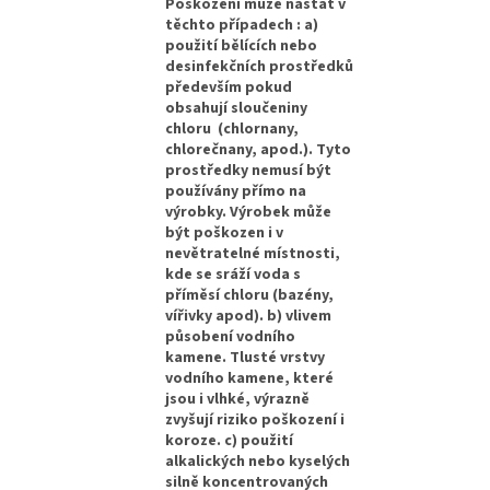
Poškození může nastat v
těchto případech : a)
použití bělících nebo
desinfekčních prostředků
především pokud
obsahují sloučeniny
chloru (chlornany,
chlorečnany, apod.). Tyto
prostředky nemusí být
používány přímo na
výrobky. Výrobek může
být poškozen i v
nevětratelné místnosti,
kde se sráží voda s
příměsí chloru (bazény,
vířivky apod). b) vlivem
působení vodního
kamene. Tlusté vrstvy
vodního kamene, které
jsou i vlhké, výrazně
zvyšují riziko poškození i
koroze. c) použití
alkalických nebo kyselých
silně koncentrovaných