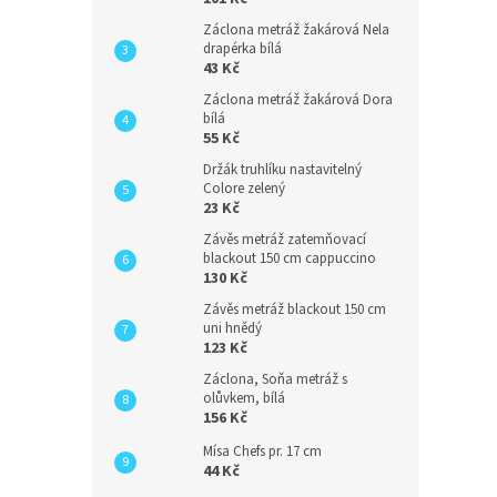
Záclona metráž žakárová Nela
drapérka bílá
43 Kč
Záclona metráž žakárová Dora
bílá
55 Kč
Držák truhlíku nastavitelný
Colore zelený
23 Kč
Závěs metráž zatemňovací
blackout 150 cm cappuccino
130 Kč
Závěs metráž blackout 150 cm
uni hnědý
123 Kč
Záclona, Soňa metráž s
olůvkem, bílá
156 Kč
Mísa Chefs pr. 17 cm
44 Kč