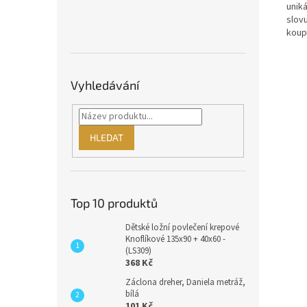
unik
slov
koup
Vyhledávání
HLEDAT
Top 10 produktů
Dětské ložní povlečení krepové
Knoflíkové 135x90 + 40x60 -
(LS309)
368 Kč
Záclona dreher, Daniela metráž,
bílá
101 Kč