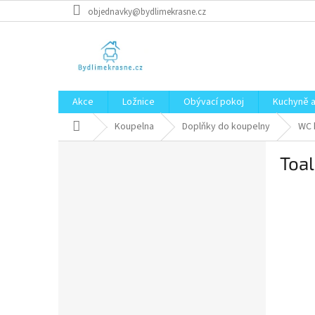
Přejít
objednavky@bydlimekrasne.cz
na
obsah
Akce
Ložnice
Obývací pokoj
Kuchyně a
Domů
Koupelna
Doplňky do koupelny
WC 
P
Toa
o
s
t
r
a
n
n
í
p
a