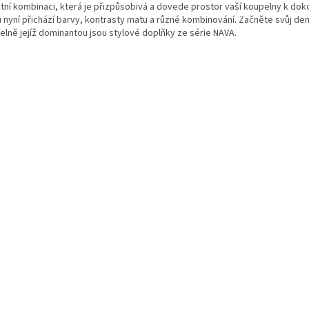
átní kombinaci, která je přizpůsobivá a dovede prostor vaší koupelny k doko
u nyní přichází barvy, kontrasty matu a různé kombinování. Začněte svůj den
elně jejíž dominantou jsou stylové doplňky ze série NAVA.