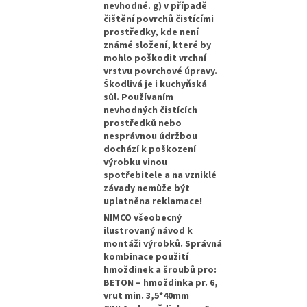
nevhodné. g) v případě
čištění povrchů čistícími
prostředky, kde není
známé složení, které by
mohlo poškodit vrchní
vrstvu povrchové úpravy.
Škodlivá je i kuchyňská
sůl. Používaním
nevhodných čistících
prostředků nebo
nesprávnou údržbou
dochází k poškození
výrobku vinou
spotřebitele a na vzniklé
závady nemùže být
uplatněna reklamace!
NIMCO všeobecný
ilustrovaný návod k
montáži výrobků. Správná
kombinace použití
hmoždinek a šroubů pro:
BETON – hmoždinka pr. 6,
vrut min. 3,5*40mm