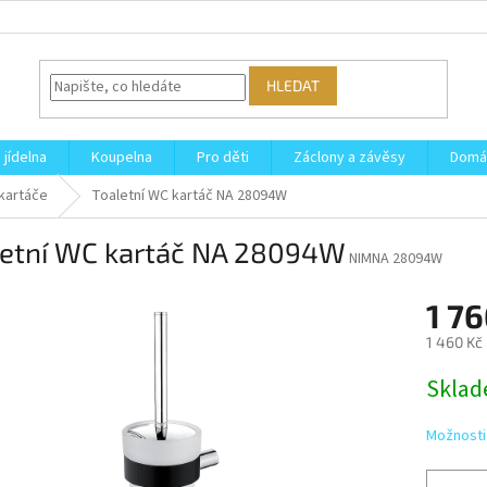
HLEDAT
 jídelna
Koupelna
Pro děti
Záclony a závěsy
Domá
kartáče
Toaletní WC kartáč NA 28094W
letní WC kartáč NA 28094W
NIMNA 28094W
1 7
1 460 Kč
Měrná
Skla
cena:
Možnosti