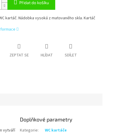
Přidat do košíku
 WC kartáč. Nádobka vysoká z matovaného skla. Kartáč
informace
ZEPTAT SE
HLÍDAT
SDÍLET
Doplňkové parametry
m vytváří
Kategorie
:
WC kartáče