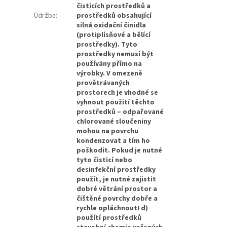
čisticích prostředků a
Údržba
:
prostředků obsahující
silná oxidační činidla
(protiplísňové a bělící
prostředky). Tyto
prostředky nemusí být
používány přímo na
výrobky. V omezeně
provětrávaných
prostorech je vhodné se
vyhnout použití těchto
prostředků – odpařované
chlorované sloučeniny
mohou na povrchu
kondenzovat a tím ho
poškodit. Pokud je nutné
tyto čisticí nebo
desinfekční prostředky
použít, je nutné zajistit
dobré větrání prostor a
čištěné povrchy dobře a
rychle opláchnout! d)
použítí prostředků