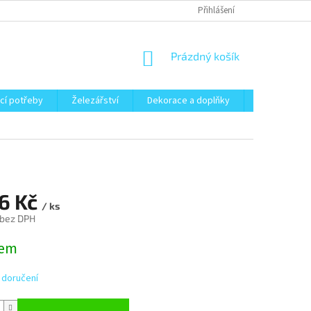
Přihlášení
NÁKUPNÍ
Prázdný košík
KOŠÍK
cí potřeby
Železářství
Dekorace a doplňky
Zahrada
66 Kč
/ ks
 bez DPH
dem
 doručení