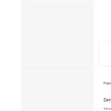
n
e
l
Popi
Det
Séri