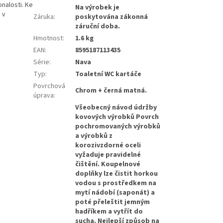
nalosti. Ke
Na výrobek je
 v
Záruka
:
poskytována zákonná
záruční doba.
Hmotnost
:
1.6 kg
EAN
:
8595187113435
Série
:
Nava
Typ
:
Toaletní WC kartáče
Povrchová
Chrom + černá matná.
úprava
:
Všeobecný návod údržby
kovových výrobků Povrch
pochromovaných výrobků
a výrobků z
korozivzdorné oceli
vyžaduje pravidelné
čištění. Koupelnové
doplňky lze čistit horkou
vodou s prostředkem na
mytí nádobí (saponát) a
poté přeleštit jemným
hadříkem a vytřít do
sucha. Nejlepší způsob na