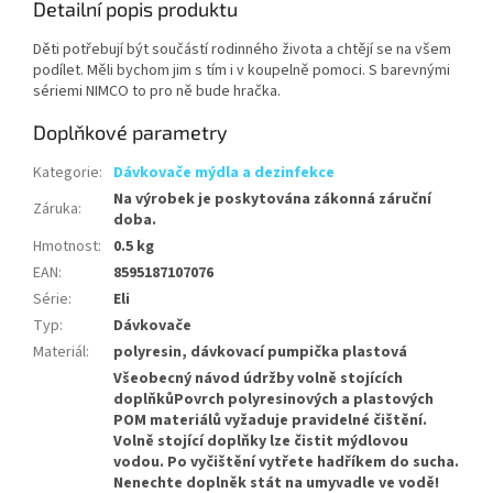
Detailní popis produktu
Děti potřebují být součástí rodinného života a chtějí se na všem
podílet. Měli bychom jim s tím i v koupelně pomoci. S barevnými
sériemi NIMCO to pro ně bude hračka.
Doplňkové parametry
Kategorie
:
Dávkovače mýdla a dezinfekce
Na výrobek je poskytována zákonná záruční
Záruka
:
doba.
Hmotnost
:
0.5 kg
EAN
:
8595187107076
Série
:
Eli
Typ
:
Dávkovače
Materiál
:
polyresin, dávkovací pumpička plastová
Všeobecný návod údržby volně stojících
doplňkůPovrch polyresinových a plastových
POM materiálů vyžaduje pravidelné čištění.
Volně stojící doplňky lze čistit mýdlovou
vodou. Po vyčištění vytřete hadříkem do sucha.
Nenechte doplněk stát na umyvadle ve vodě!