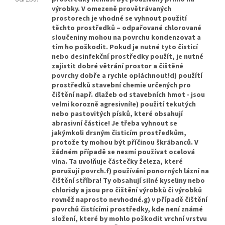
výrobky. V omezeně provětrávaných
prostorech je vhodné se vyhnout použití
těchto prostředků – odpařované chlorované
sloučeniny mohou na povrchu kondenzovat a
tím ho poškodit. Pokud je nutné tyto čisticí
nebo desinfekční prostředky použít, je nutné
zajistit dobré větrání prostor a čištěné
povrchy dobře a rychle opláchnout!d) použítí
prostředků stavební chemie určených pro
čištění např. dlažeb od stavebních hmot - jsou
velmi korozně agresivní!e) použití tekutých
nebo pastovitých písků, které obsahují
abrasivní částice! Je třeba vyhnout se
jakýmkoli drsným čisticím prostředkům,
protože ty mohou být příčinou škrábanců. V
žádném případě se nesmí používat ocelová
vlna. Ta uvolňuje částečky železa, které
porušují povrch.f) používání ponorných lázní na
čištění stříbra! Ty obsahují silné kyseliny nebo
chloridy a jsou pro čištění výrobků či výrobků
rovněž naprosto nevhodné.g) v případě čištění
povrchů čistícími prostředky, kde není známé
složení, které by mohlo poškodit vrchní vrstvu