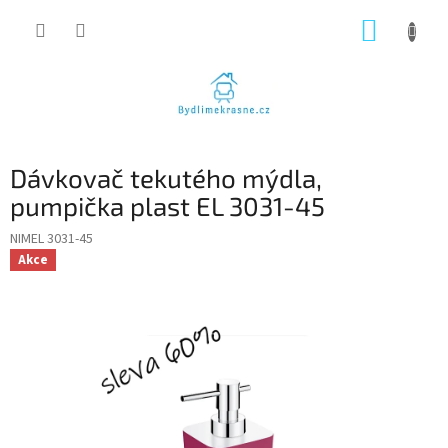
Přejít
NÁKUP
na
obsah
KOŠÍK
Dávkovač tekutého mýdla,
pumpička plast EL 3031-45
NIMEL 3031-45
Akce