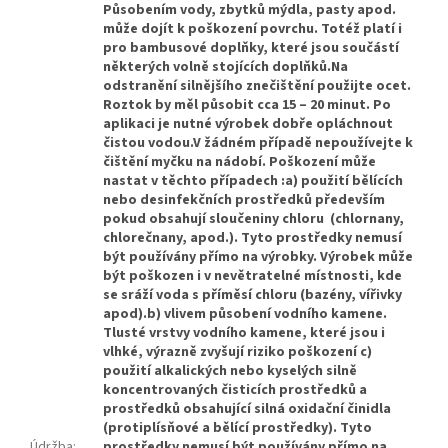
Působením vody, zbytků mýdla, pasty apod.
může dojít k poškození povrchu. Totéž platí i
pro bambusové doplňky, které jsou součástí
některých volně stojících doplňků.Na
odstranění silnějšího znečištění použijte ocet.
Roztok by měl působit cca 15 – 20 minut. Po
aplikaci je nutné výrobek dobře opláchnout
čistou vodou.V žádném případě nepoužívejte k
čištění myčku na nádobí. Poškození může
nastat v těchto případech :a) použití bělících
nebo desinfekčních prostředků především
pokud obsahují sloučeniny chloru (chlornany,
chlorečnany, apod.). Tyto prostředky nemusí
být používány přímo na výrobky. Výrobek může
být poškozen i v nevětratelné místnosti, kde
se sráží voda s příměsí chloru (bazény, vířivky
apod).b) vlivem působení vodního kamene.
Tlusté vrstvy vodního kamene, které jsou i
vlhké, výrazně zvyšují riziko poškození c)
použití alkalických nebo kyselých silně
koncentrovaných čisticích prostředků a
prostředků obsahující silná oxidační činidla
(protiplísňové a bělící prostředky). Tyto
Údržba
:
prostředky nemusí být používány přímo na