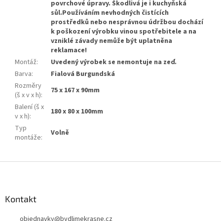
povrchové úpravy. Škodlivá je i kuchyňská
sůl.Používáním nevhodných čistících
prostředků nebo nesprávnou údržbou dochází
k poškození výrobku vinou spotřebitele a na
vzniklé závady nemůže být uplatněna
reklamace!
Montáž
:
Uvedený výrobek se nemontuje na zeď.
Barva
:
Fialová Burgundská
Rozměry
75 x 167 x 90mm
(š x v x h)
:
Balení (š x
180 x 80 x 100mm
v x h)
:
Typ
Volně
montáže
:
Z
á
p
a
Kontakt
t
objednavky
@
bydlimekrasne.cz
í