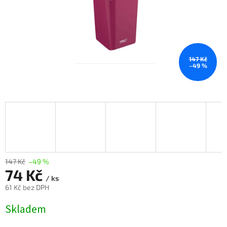
147 Kč
–49 %
147 Kč
–49 %
74 Kč
/ ks
61 Kč bez DPH
Měrná
Skladem
cena: