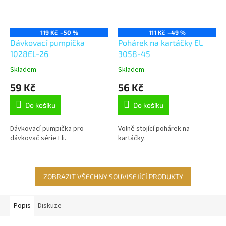
119 Kč
–50 %
111 Kč
–49 %
Dávkovací pumpička
Pohárek na kartáčky EL
1028EL-26
3058-45
Skladem
Skladem
59 Kč
56 Kč
Do košíku
Do košíku
Dávkovací pumpička pro
Volně stojící pohárek na
dávkovač série Eli.
kartáčky.
ZOBRAZIT VŠECHNY SOUVISEJÍCÍ PRODUKTY
Popis
Diskuze