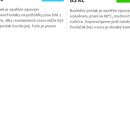
ek je opatřen zipovým
Bavlněný povlak je opatřen zipov
em.Povlaky na polštářky jsou šité z
uzávěrem, praní na 60°C, možnost 
e, díky rozmanitosti vzoru může být
sušičce. Doporučujeme prát narub
povlak trochu jiný. Foto je pouze
Povláček bez vzoru je vhodný kom
ční.
s ložním povlečením....
O
v
l
á
d
a
c
í
p
r
v
k
y
v
ý
p
i