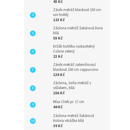
43 Kč
Závěs metráž blackout 150 cm
uni hnědý
123 Kč
Záclona metráž žakárová Dora
bílá
55 Kč
Držák truhlíku nastavitelný
Colore zelený
23 Kč
Závěs metráž zatemňovací
blackout 150 cm cappuccino
130 Kč
Záclona, Soňa metráž s
olůvkem, bílá
156 Kč
Mísa Chefs pr. 17 cm
44 Kč
Záclona metráž žakárová
Kolora vitrážka bílá
39 Kč