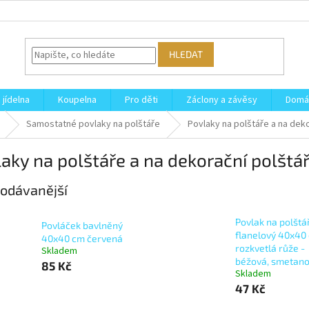
HLEDAT
 jídelna
Koupelna
Pro děti
Záclony a závěsy
Domá
Samostatné povlaky na polštáře
Povlaky na polštáře a na dek
aky na polštáře a na dekorační polštá
odávanější
Povlak na polštá
Povláček bavlněný
flanelový 40x40
40x40 cm červená
rozkvetlá růže -
Skladem
béžová, smetan
85 Kč
Skladem
47 Kč