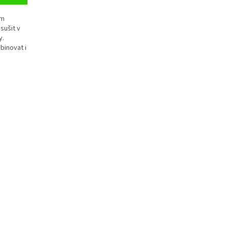
ým
sušit v
y.
binovat i