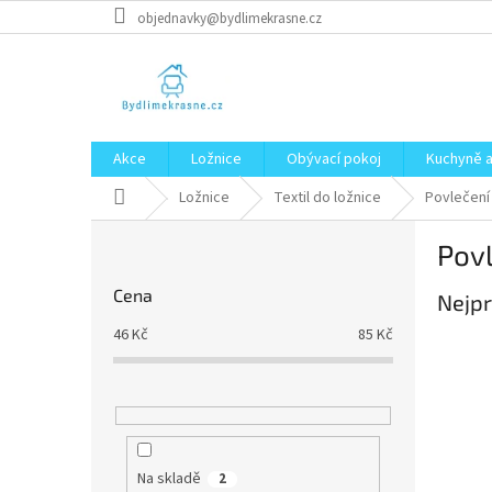
Přejít
objednavky@bydlimekrasne.cz
na
obsah
Akce
Ložnice
Obývací pokoj
Kuchyně a
Domů
Ložnice
Textil do ložnice
Povlečení
P
Povl
o
s
Cena
Nejpr
t
r
46
Kč
85
Kč
a
n
n
í
p
a
Na skladě
2