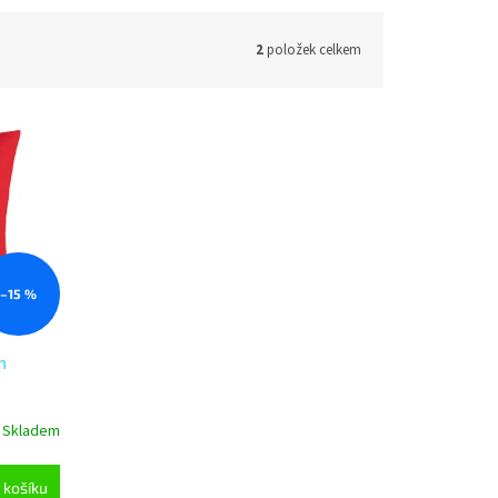
2
položek celkem
–15 %
m
Skladem
 košíku