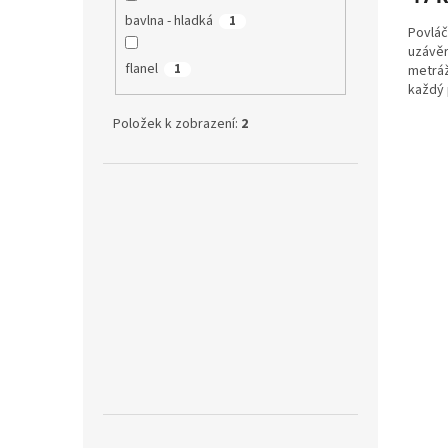
bavlna - hladká
1
Povláč
uzávěr
flanel
1
metráž
každý 
ilustra
Položek k zobrazení:
2