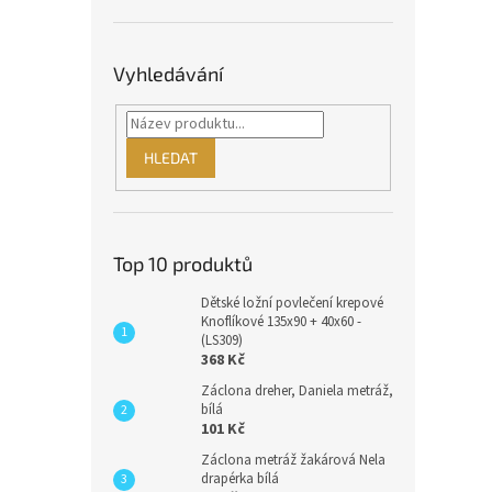
Vyhledávání
HLEDAT
Top 10 produktů
Dětské ložní povlečení krepové
Knoflíkové 135x90 + 40x60 -
(LS309)
368 Kč
Záclona dreher, Daniela metráž,
bílá
101 Kč
Záclona metráž žakárová Nela
drapérka bílá