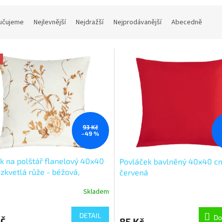
učujeme
Nejlevnější
Nejdražší
Nejprodávanější
Abecedně
93 Kč
–49 %
k na polštář flanelový 40x40
Povláček bavlněný 40x40 c
zkvetlá růže - béžová,
červená
anová
Skladem
DETAIL
Do
Kč
85 Kč