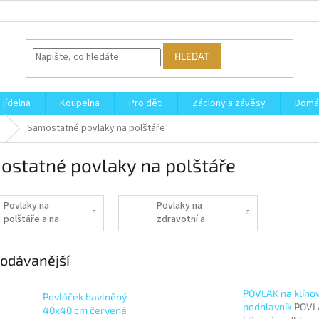
HLEDAT
 jídelna
Koupelna
Pro děti
Záclony a závěsy
Domá
Samostatné povlaky na polštáře
ostatné povlaky na polštáře
Povlaky na
Povlaky na
polštáře a na
zdravotní a
dekorační
relaxační
polštářky
polštáře
odávanější
POVLAK na klíno
Povláček bavlněný
podhlavník
POVL
40x40 cm červená