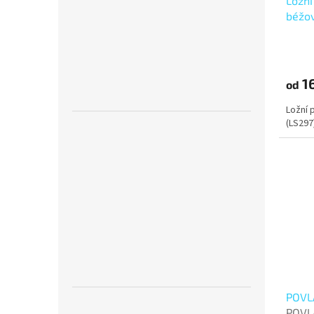
Ložní
béžov
16
od
Ložní 
(LS297
POVLA
POVLA