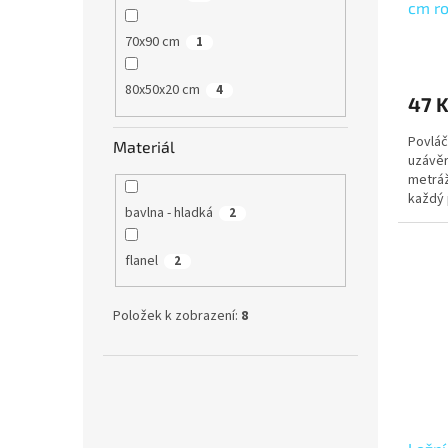
cm ro
t
smet
ů
70x90 cm
1
80x50x20 cm
4
47 
Povláč
Materiál
uzávěr
metráž
každý 
bavlna - hladká
2
ilustra
flanel
2
Položek k zobrazení:
8