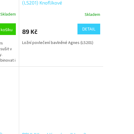
(LS201) Knoflíkové
Skladem
Skladem
DETAIL
 košíku
89 Kč
Ložní povlečení bavlněné Agnes (LS201)
ým
sušit v
y.
binovat i