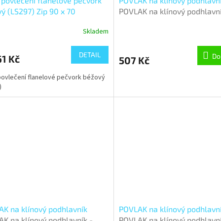
 povlečení flanelové pečvork
POVLAK na klínový podhlavn
ý (LS297) Zip 90 x 70
POVLAK na klínový podhlavní
80x50x20 cm - Medvídci
Skladem
DETAIL
Do
1 Kč
507 Kč
povlečení flanelové pečvork béžový
)
K na klínový podhlavník
POVLAK na klínový podhlavn
K na klínový podhlavník -
POVLAK na klínový podhlavní