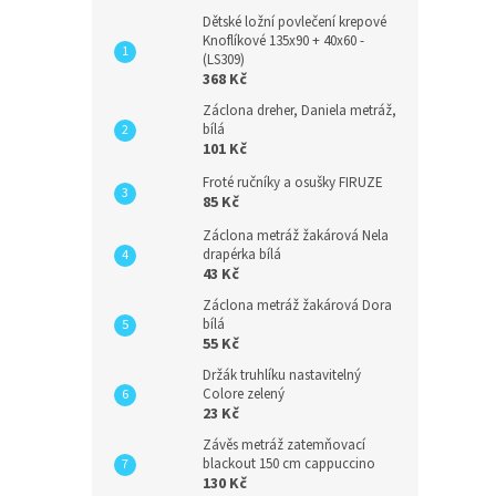
Dětské ložní povlečení krepové
Knoflíkové 135x90 + 40x60 -
(LS309)
368 Kč
Záclona dreher, Daniela metráž,
bílá
101 Kč
Froté ručníky a osušky FIRUZE
85 Kč
Záclona metráž žakárová Nela
drapérka bílá
43 Kč
Záclona metráž žakárová Dora
bílá
55 Kč
Držák truhlíku nastavitelný
Colore zelený
23 Kč
Závěs metráž zatemňovací
blackout 150 cm cappuccino
130 Kč