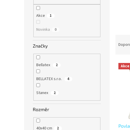
n
e
l
Akce
1
Novinka
0
Ř
a
Dopor
Značky
z
e
V
n
Bellatex
2
Akce
ý
í
p
p
BELLATEX s.r.o.
4
i
r
s
o
Stanex
2
p
d
r
u
o
k
Rozměr
d
t
u
ů
Povla
k
40x40 cm
2