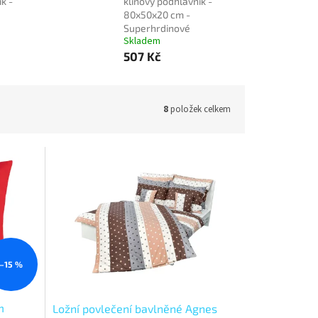
k -
klínový podhlavník -
80x50x20 cm -
Superhrdinové
Skladem
507 Kč
8
položek celkem
–15 %
m
Ložní povlečení bavlněné Agnes