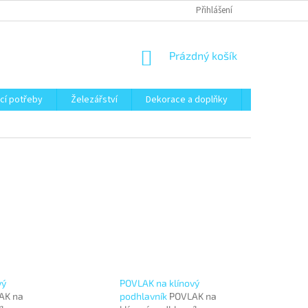
Přihlášení
NÁKUPNÍ
Prázdný košík
KOŠÍK
cí potřeby
Železářství
Dekorace a doplňky
Zahrada
vý
POVLAK na klínový
AK na
podhlavník
POVLAK na