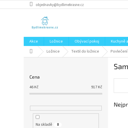
Přejít
objednavky@bydlimekrasne.cz
na
obsah
Akce
Ložnice
Obývací pokoj
Kuchyně a
Domů
Ložnice
Textil do ložnice
Povlečení
P
Sam
o
s
Cena
t
r
46
Kč
917
Kč
a
n
Nejpr
n
í
p
a
Na skladě
8