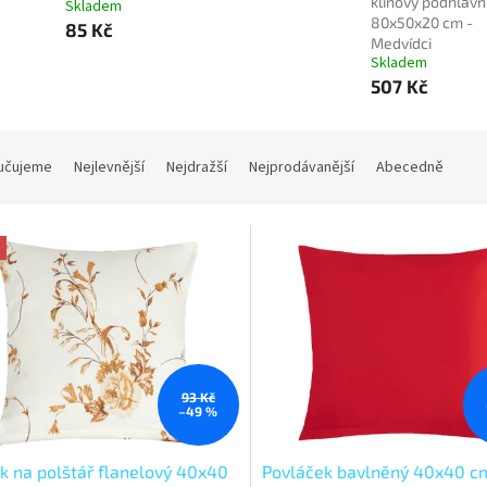
klínový podhlavní
Skladem
80x50x20 cm -
85 Kč
Medvídci
Skladem
507 Kč
učujeme
Nejlevnější
Nejdražší
Nejprodávanější
Abecedně
93 Kč
–49 %
k na polštář flanelový 40x40
Povláček bavlněný 40x40 c