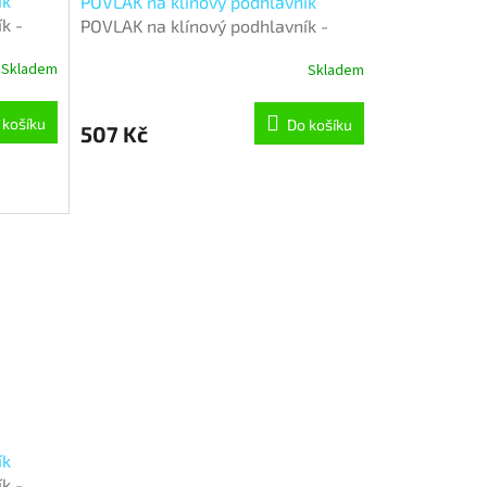
ík
POVLAK na klínový podhlavník
k -
POVLAK na klínový podhlavník -
80x50x20 cm - Superhrdinové
Skladem
Skladem
 košíku
Do košíku
507 Kč
ík
k -