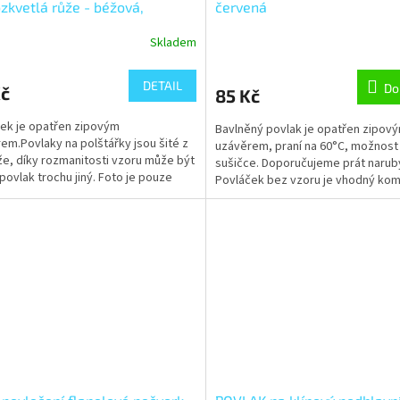
zkvetlá růže - béžová,
červená
anová
Skladem
DETAIL
Do
Kč
85 Kč
ek je opatřen zipovým
Bavlněný povlak je opatřen zipov
em.Povlaky na polštářky jsou šité z
uzávěrem, praní na 60°C, možnost 
e, díky rozmanitosti vzoru může být
sušičce. Doporučujeme prát narub
povlak trochu jiný. Foto je pouze
Povláček bez vzoru je vhodný kom
ční.
s ložním povlečením....