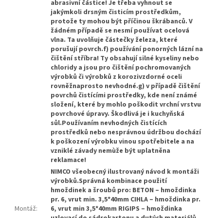
abrasivní částice! Je třeba vyhnout se
jakýmkoli drsným čisticím prostředkům,
protože ty mohou být příčinou škrábanců. V
žádném případě se nesmí používat ocelová
vlna. Ta uvolňuje částečky železa, které
porušují povrch.f) používání ponorných lázní na
čištění stříbra! Ty obsahují silné kyseliny nebo
chloridy a jsou pro čištění pochromovaných
výrobků či výrobků z korozivzdorné oceli
rovněžnaprosto nevhodné.g) v případě čištění
povrchů čistícími prostředky, kde není známé
složení, které by mohlo poškodit vrchní vrstvu
povrchové úpravy. Škodlivá je i kuchyňská
sůl.Používaním nevhodných čistících
prostředků nebo nesprávnou údržbou dochází
k poškození výrobku vinou spotřebitele a na
vzniklé závady nemùže být uplatněna
reklamace!
NIMCO všeobecný ilustrovaný návod k montáži
výrobků.Správná kombinace použití
hmoždinek a šroubů pro: BETON – hmoždinka
pr. 6, vrut min. 3,5*40mm CIHLA – hmoždinka pr.
Montáž
:
6, vrut min 3,5*40mm RIGIPS – hmoždinka