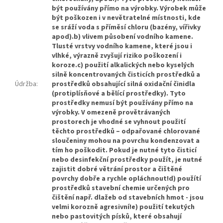
být používány přímo na výrobky. Výrobek může
být poškozen i v nevětratelné místnosti, kde
se sráží voda s příměsí chloru (bazény, vířivky
apod).b) vlivem působení vodního kamene.
Tlusté vrstvy vodního kamene, které jsou i
vlhké, výrazně zvyšují riziko poškození i
koroze.c) použití alkalických nebo kyselých
silně koncentrovaných čisticích prostředků a
Údržba
:
prostředků obsahující silná oxidační činidla
(protiplísňové a bělící prostředky). Tyto
prostředky nemusí být používány přímo na
výrobky. V omezeně provětrávaných
prostorech je vhodné se vyhnout použití
těchto prostředků – odpařované chlorované
sloučeniny mohou na povrchu kondenzovat a
tím ho poškodit. Pokud je nutné tyto čisticí
nebo desinfekční prostředky použít, je nutné
zajistit dobré větrání prostor a čištěné
povrchy dobře a rychle opláchnout!d) použítí
prostředků stavební chemie určených pro
čištění např. dlažeb od stavebních hmot - jsou
velmi korozně agresivní!e) použití tekutých
nebo pastovitých písků, které obsahují