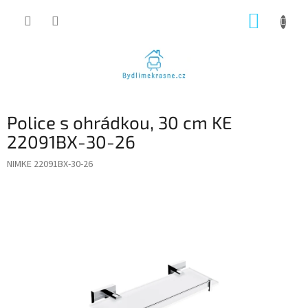
Přejít
NÁKUP
na
obsah
KOŠÍK
Police s ohrádkou, 30 cm KE
22091BX-30-26
NIMKE 22091BX-30-26