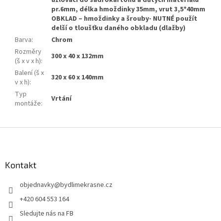
uzlovací do sádrokartonu a dutých materiálů
pr.6mm, délka hmoždinky 35mm, vrut 3,5*40mm
OBKLAD – hmoždinky a šrouby- NUTNÉ použít
delší o tloušťku daného obkladu (dlažby)
Barva
:
Chrom
Rozměry
300 x 40 x 132mm
(š x v x h)
:
Balení (š x
320 x 60 x 140mm
v x h)
:
Typ
Vrtání
montáže
:
Z
á
p
a
Kontakt
t
objednavky
@
bydlimekrasne.cz
í
+420 604 553 164
Sledujte nás na FB