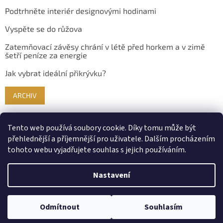
Podtrhněte interiér designovými hodinami
Vyspěte se do růžova
Zatemňovací závěsy chrání v létě před horkem a v zimě
šetří peníze za energie
Jak vybrat ideální přikrývku?
ARCHIV
Tento web používá soubory cookie. Díky tomu může být
přehlednější a příjemnější pro uživatele. Dalším procházením
tohoto webu vyjadřujete souhlas s jejich používáním.
Nastavení
Vytvořil Shoptet
Odmítnout
Souhlasím
Copyright 2026
Bydlimekrasne.cz
. Všechna práva vyhrazena.