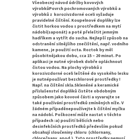
Všeobecný návod údržby kovových
výrobkůPovrch pochromovaných výrobků a
výrobků z korozivzdorné oceli vyžaduje
pravidelné čištění. Koupelnové doplňky lze
čistit horkou vodou s prostředkem na mytí
nádobí(saponát) a poté přeleštit jemným
hadříkem a vytřít do sucha. Nejlepší způsob na
odstranění silnějšího znečištění, např. vodního
kamene, je použití octa. Roztok by měl
působitnějakou dobu, cca 15 – 20 minut. Po
aplikaci je nutné výrobek dobře opláchnout
čistou vodou. Na plochy výrobků z
korozivzdorné oceli leštěné do vysokého lesku
je nutnépoužívat bezchlorové prostředky !
Např. na čištění skla.Skleněné a keramické
příslušenství doplňků čistěte obdobným
způsobem jako kovové části a vyvarujte se
také používání prostředků zmíněných níže. V
žádném případěnepoužívejte k čištění myčku
na nádobí. Poškození může nastat v těchto
případech :a) použití bělících nebo
desinfekčních prostředků především pokud
obsahují sloučeniny chloru (chlornany,
chlorečnany, apod.). Tyto prostředky nemusí