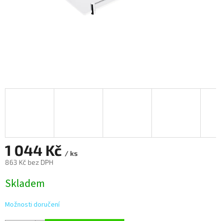
1 044 Kč
/ ks
863 Kč bez DPH
Měrná
Skladem
cena:
Možnosti doručení