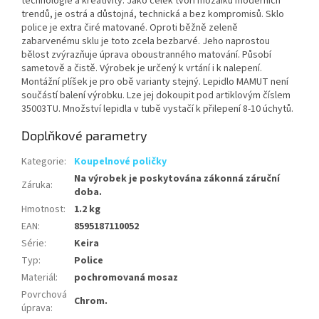
technologie a kreativity. Jako celek tvoří mozaiku moderních
trendů, je ostrá a důstojná, technická a bez kompromisů. Sklo
police je extra čiré matované. Oproti běžně zeleně
zabarvenému sklu je toto zcela bezbarvé. Jeho naprostou
bělost zvýrazňuje úprava oboustranného matování. Působí
sametově a čistě. Výrobek je určený k vrtání i k nalepení.
Montážní plíšek je pro obě varianty stejný. Lepidlo MAMUT není
součástí balení výrobku. Lze jej dokoupit pod artiklovým číslem
35003TU. Množství lepidla v tubě vystačí k přilepení 8-10 úchytů.
Doplňkové parametry
Kategorie
:
Koupelnové poličky
Na výrobek je poskytována zákonná záruční
Záruka
:
doba.
Hmotnost
:
1.2 kg
EAN
:
8595187110052
Série
:
Keira
Typ
:
Police
Materiál
:
pochromovaná mosaz
Povrchová
Chrom.
úprava
: