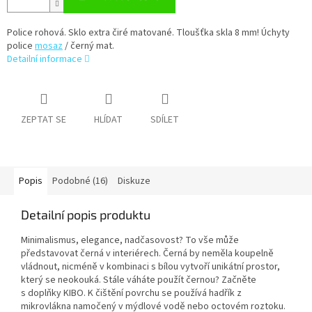
Police rohová. Sklo extra čiré matované. Tloušťka skla 8 mm! Úchyty
police
mosaz
/ černý mat.
Detailní informace
ZEPTAT SE
HLÍDAT
SDÍLET
Popis
Podobné (16)
Diskuze
Detailní popis produktu
Minimalismus, elegance, nadčasovost? To vše může
představovat černá v interiérech. Černá by neměla koupelně
vládnout, nicméně v kombinaci s bílou vytvoří unikátní prostor,
který se neokouká. Stále váháte použít černou? Začněte
s doplňky KIBO. K čištění povrchu se používá hadřík z
mikrovlákna namočený v mýdlové vodě nebo octovém roztoku.