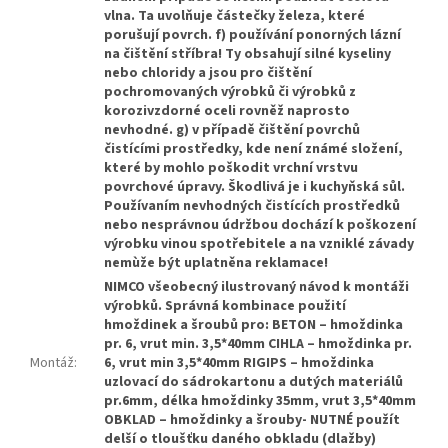
vlna. Ta uvolňuje částečky železa, které
porušují povrch. f) používání ponorných lázní
na čištění stříbra! Ty obsahují silné kyseliny
nebo chloridy a jsou pro čištění
pochromovaných výrobků či výrobků z
korozivzdorné oceli rovněž naprosto
nevhodné. g) v případě čištění povrchů
čistícími prostředky, kde není známé složení,
které by mohlo poškodit vrchní vrstvu
povrchové úpravy. Škodlivá je i kuchyňská sůl.
Používaním nevhodných čistících prostředků
nebo nesprávnou údržbou dochází k poškození
výrobku vinou spotřebitele a na vzniklé závady
nemùže být uplatněna reklamace!
NIMCO všeobecný ilustrovaný návod k montáži
výrobků. Správná kombinace použití
hmoždinek a šroubů pro: BETON – hmoždinka
pr. 6, vrut min. 3,5*40mm CIHLA – hmoždinka pr.
Montáž
:
6, vrut min 3,5*40mm RIGIPS – hmoždinka
uzlovací do sádrokartonu a dutých materiálů
pr.6mm, délka hmoždinky 35mm, vrut 3,5*40mm
OBKLAD – hmoždinky a šrouby- NUTNÉ použít
delší o tloušťku daného obkladu (dlažby)