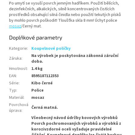
Po umytí se vysuší povrch jemným hadříkem. Použití bělících,
dezinfekčních, alkalických, silně koncentrovaných čistících
prostředků obsahující silná činidla nebo použití tekutých písků
by mohlo povrch poškodit! Tloušťka skla 8 mm! Úchyt police
mosaz
/černý mat.
Doplňkové parametry
Kategorie
:
Koupelnové poličky
Na výrobek je poskytována zákonná záruční
Záruka
:
doba.
Hmotnost
:
1.4 kg
EAN
:
8595187112353
Série
:
Kibo černé
Typ
:
Police
Materiál
:
mosaz
Povrchová
Černá matná.
úprava
:
Všeobecný návod údržby kovových výrobků
Povrch pochromovaných výrobků a výrobků z
korozivzdorné oceli vyžaduje pravidelné