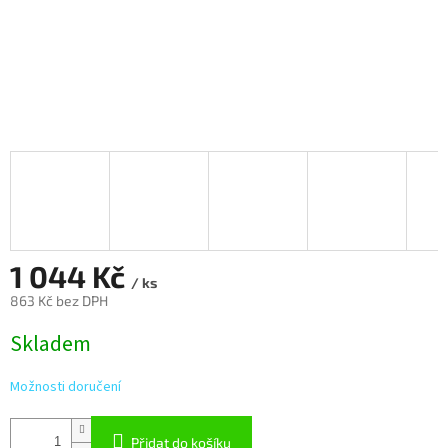
1 044 Kč
/ ks
863 Kč bez DPH
Měrná
Skladem
cena:
Možnosti doručení
Přidat do košíku