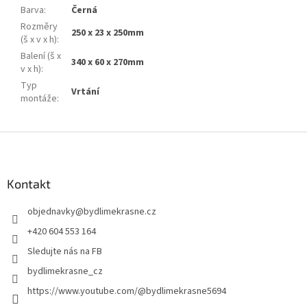
Barva
:
Černá
Rozměry
250 x 23 x 250mm
(š x v x h)
:
Balení (š x
340 x 60 x 270mm
v x h)
:
Typ
Vrtání
montáže
:
Z
á
p
a
Kontakt
t
objednavky
@
bydlimekrasne.cz
í
+420 604 553 164
Sledujte nás na FB
bydlimekrasne_cz
https://www.youtube.com/@bydlimekrasne5694