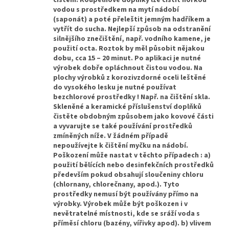
čištění. Koupelnové doplňky lze čistit horkou
vodou s prostředkem na mytí nádobí
(saponát) a poté přeleštit jemným hadříkem a
vytřít do sucha. Nejlepší způsob na odstranění
silnějšího znečištění, např. vodního kamene, je
použití octa. Roztok by měl působit nějakou
dobu, cca 15 – 20 minut. Po aplikaci je nutné
výrobek dobře opláchnout čistou vodou. Na
plochy výrobků z korozivzdorné oceli leštěné
do vysokého lesku je nutné používat
bezchlorové prostředky ! Např. na čištění skla.
Skleněné a keramické příslušenství doplňků
čistěte obdobným způsobem jako kovové části
a vyvarujte se také používání prostředků
zmíněných níže. V žádném případě
nepoužívejte k čištění myčku na nádobí.
Poškození může nastat v těchto případech : a)
použití bělících nebo desinfekčních prostředků
především pokud obsahují sloučeniny chloru
(chlornany, chlorečnany, apod.). Tyto
prostředky nemusí být používány přímo na
výrobky. Výrobek může být poškozen i v
nevětratelné místnosti, kde se sráží voda s
příměsí chloru (bazény, vířivky apod). b) vlivem