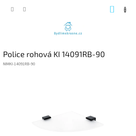
Přejít
NÁKUP
na
obsah
KOŠÍK
Police rohová KI 14091RB-90
NIMKI-14091RB-90