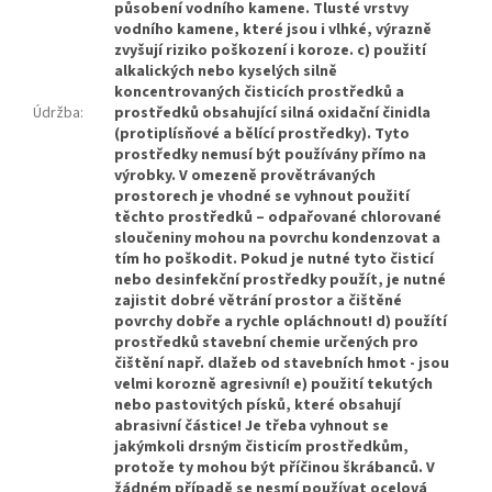
působení vodního kamene. Tlusté vrstvy
vodního kamene, které jsou i vlhké, výrazně
zvyšují riziko poškození i koroze. c) použití
alkalických nebo kyselých silně
koncentrovaných čisticích prostředků a
Údržba
:
prostředků obsahující silná oxidační činidla
(protiplísňové a bělící prostředky). Tyto
prostředky nemusí být používány přímo na
výrobky. V omezeně provětrávaných
prostorech je vhodné se vyhnout použití
těchto prostředků – odpařované chlorované
sloučeniny mohou na povrchu kondenzovat a
tím ho poškodit. Pokud je nutné tyto čisticí
nebo desinfekční prostředky použít, je nutné
zajistit dobré větrání prostor a čištěné
povrchy dobře a rychle opláchnout! d) použítí
prostředků stavební chemie určených pro
čištění např. dlažeb od stavebních hmot - jsou
velmi korozně agresivní! e) použití tekutých
nebo pastovitých písků, které obsahují
abrasivní částice! Je třeba vyhnout se
jakýmkoli drsným čisticím prostředkům,
protože ty mohou být příčinou škrábanců. V
žádném případě se nesmí používat ocelová