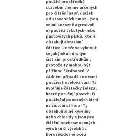
použítí prostředků
stavební chemie určených
pro čištění např. dlažeb
od stavebních hmot - jsou
velmi korozně agresivní!
e) použití tekutých nebo
pastovitých písků, které
obsahují abrasivní
částice! Je třeba vyhnout
se jakýmkoli drsným
čisticím prostředkům,
protože ty mohou být
příčinou škrábanců. V
žádném případě se nesmí
používat ocelová vlna. Ta
uvolňuje částečky železa,
které porušují povrch. f)
používání ponorných lázní
na čištění stříbra! Ty
obsahují silné kyseliny
nebo chloridy a jsou pro
čištění pochromovaných
výrobků či výrobků z
korozivzdorné oceli