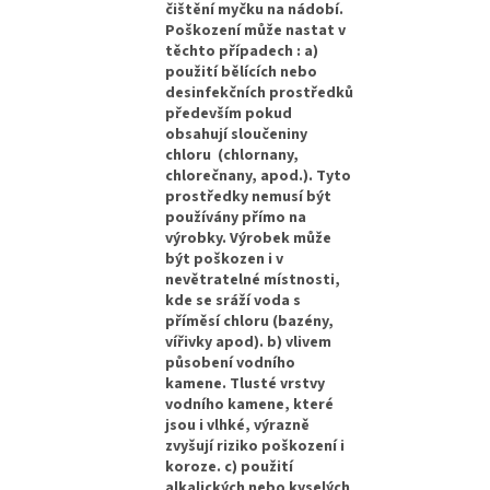
čištění myčku na nádobí.
Poškození může nastat v
těchto případech : a)
použití bělících nebo
desinfekčních prostředků
především pokud
obsahují sloučeniny
chloru (chlornany,
chlorečnany, apod.). Tyto
prostředky nemusí být
používány přímo na
výrobky. Výrobek může
být poškozen i v
nevětratelné místnosti,
kde se sráží voda s
příměsí chloru (bazény,
vířivky apod). b) vlivem
působení vodního
kamene. Tlusté vrstvy
vodního kamene, které
jsou i vlhké, výrazně
zvyšují riziko poškození i
koroze. c) použití
alkalických nebo kyselých