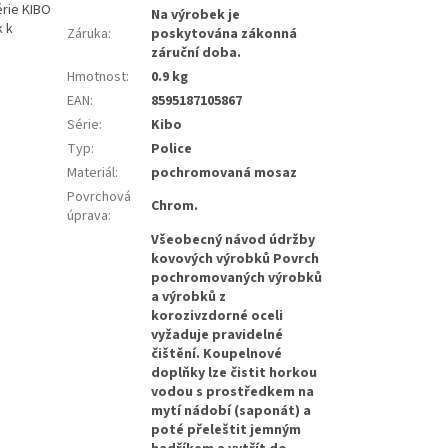
érie KIBO
Na výrobek je
k k
Záruka
:
poskytována zákonná
záruční doba.
Hmotnost
:
0.9 kg
EAN
:
8595187105867
Série
:
Kibo
Typ
:
Police
Materiál
:
pochromovaná mosaz
Povrchová
Chrom.
úprava
:
Všeobecný návod údržby
kovových výrobků Povrch
pochromovaných výrobků
a výrobků z
korozivzdorné oceli
vyžaduje pravidelné
čištění. Koupelnové
doplňky lze čistit horkou
vodou s prostředkem na
mytí nádobí (saponát) a
poté přeleštit jemným