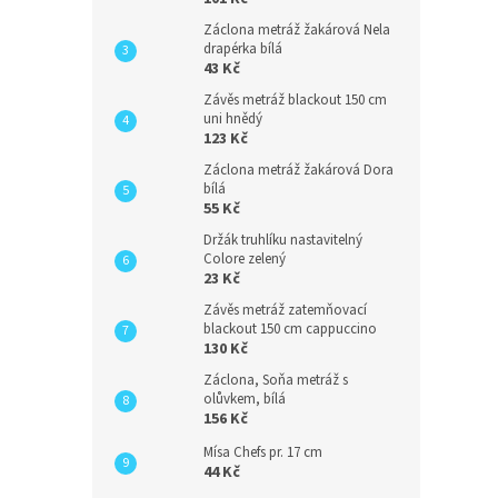
Záclona metráž žakárová Nela
drapérka bílá
43 Kč
Závěs metráž blackout 150 cm
uni hnědý
123 Kč
Záclona metráž žakárová Dora
bílá
55 Kč
Držák truhlíku nastavitelný
Colore zelený
23 Kč
Závěs metráž zatemňovací
blackout 150 cm cappuccino
130 Kč
Záclona, Soňa metráž s
olůvkem, bílá
156 Kč
Mísa Chefs pr. 17 cm
44 Kč