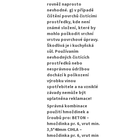
rovněž naprosto
nevhodné. g) v případě
čištění povrchů čistícími
prostředky, kde není
známé složení, které by
mohlo poškodit vrchní
vrstvu povrchové úpravy.
Škodlivá je i kuchyňská
sůl. Používaním
nevhodných čistících
prostředků nebo
nesprávnou údržbou
dochází k poškození
výrobku vinou
spotřebitele a na vzniklé
závady nemùže být
uplatněna reklamace!
Správná kombinace
použití hmoždinek a
šroubů pro: BETON –
hmoždinka pr. 6, vrut min.
3,5*40mm CIHLA –
hmoždinka pr. 6, vrut min