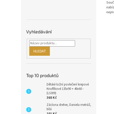
Souča
nabíz
nejm
Vyhledávání
HLEDAT
Top 10 produktů
Dětské ložní povlečení krepové
Knoflíkové 135x90 + 40x60 -
(LS309)
368 Kč
Záclona dreher, Daniela metráž,
bílá
101 Kč