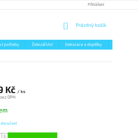
Přihlášení
NÁKUPNÍ
Prázdný košík
KOŠÍK
cí potřeby
Železářství
Dekorace a doplňky
Zahrada
9 Kč
/ ks
 bez DPH
dem
 doručení