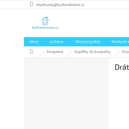
Přejít
objednavky@bydlimekrasne.cz
na
obsah
Akce
Ložnice
Obývací pokoj
Kuchyně a
Domů
Koupelna
Doplňky do koupelny
Kou
P
Drát
o
s
t
r
a
n
n
í
p
a