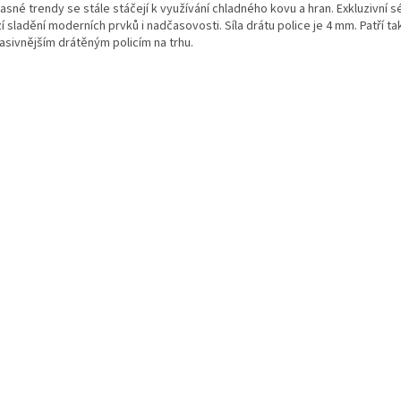
sné trendy se stále stáčejí k využívání chladného kovu a hran. Exkluzivní s
í sladění moderních prvků i nadčasovosti. Síla drátu police je 4 mm. Patří ta
asivnějším drátěným policím na trhu.