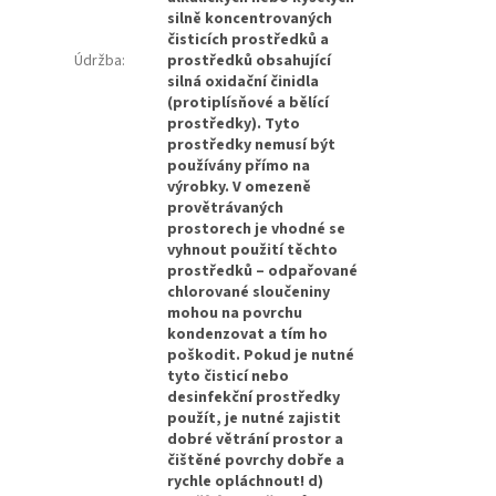
silně koncentrovaných
čisticích prostředků a
Údržba
:
prostředků obsahující
silná oxidační činidla
(protiplísňové a bělící
prostředky). Tyto
prostředky nemusí být
používány přímo na
výrobky. V omezeně
provětrávaných
prostorech je vhodné se
vyhnout použití těchto
prostředků – odpařované
chlorované sloučeniny
mohou na povrchu
kondenzovat a tím ho
poškodit. Pokud je nutné
tyto čisticí nebo
desinfekční prostředky
použít, je nutné zajistit
dobré větrání prostor a
čištěné povrchy dobře a
rychle opláchnout! d)