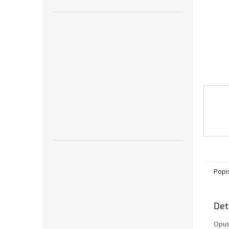
n
e
l
Popi
Det
Opus