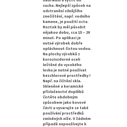
hadříkem a vytřít do
sucha. Nejlepší způsob na
odstranění silnějšího
znečištění, např. vodního
kamene, je použití octa.
Roztok by měl působit
nějakou dobu, cca 15 – 20
minut. Po aplikaci je
nutné výrobek dobře
opláchnout čistou vodou.
Na plochy výrobků z
korozivzdorné oceli
leštěné do vysokého
lesku je nutné používat
bezchlorové prostředky !
Např. na čištění skla.
Skleněné a keramické
příslušenství doplňků
čistěte obdobným
způsobem jako kovové
části a vyvarujte se také
používání prostředků
zmíněných níže. V žádném
případě nepoužívejte k