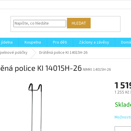
HLEDAT
 jídelna
Koupelna
Pro děti
Záclony a závěsy
Domá
pelnové poličky
Drátěná police KI 14015H-26
ěná police KI 14015H-26
NIMKI 14015H-26
1 51
1 255 Kč
Měrná
Skla
cena:
Možnosti