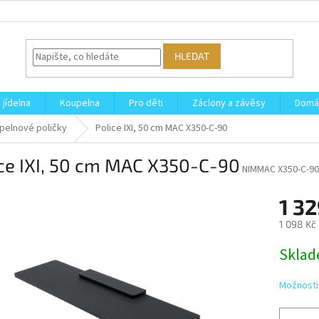
HLEDAT
 jídelna
Koupelna
Pro děti
Záclony a závěsy
Domá
pelnové poličky
Police IXI, 50 cm MAC X350-C-90
ce IXI, 50 cm MAC X350-C-90
NIMMAC X350-C-90
1 3
1 098 Kč
Měrná
Skla
cena:
Možnosti