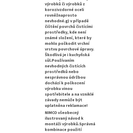
výrobků či výrobků z
korozivzdorné oceli
rovněžnaprosto
nevhodné.g) v případě
čištění povrchů čistícími
prostředky, kde není
známé složení, které by
mohlo poškodit vrchní
vrstvu povrchové úpravy.
Škodlivá je i kuchyňská
sůl.Používaním
nevhodných čistících
prostředků nebo
nesprávnou údržbou
dochází k poškození
výrobku vinou
spotřebitele a na vzniklé
závady nemùže být
uplatněna reklamace!
NIMCO všeobecný
ilustrovaný návod k
montáži výrobků.Správná
kombinace použití