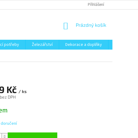
Přihlášení
NÁKUPNÍ
Prázdný košík
KOŠÍK
cí potřeby
Železářství
Dekorace a doplňky
Zahrada
29 Kč
/ ks
 bez DPH
dem
 doručení