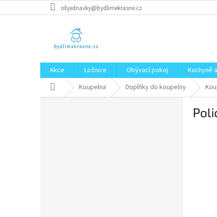
Přejít
objednavky@bydlimekrasne.cz
na
obsah
Akce
Ložnice
Obývací pokoj
Kuchyně a
Domů
Koupelna
Doplňky do koupelny
Kou
P
Poli
o
s
t
r
a
n
n
í
p
a