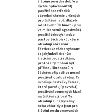
čištěné povrchy dobře a
rychle opláchnout!d)
použítí prostředků
stavební chemie určených
pro čištění např. dlažeb
od stavebních hmot - jsou
velmi korozně agresivní!e)
použití tekutých nebo
pastovitých písků, které
obsahují abrasivní
částice! Je třeba vyhnout
se jakýmkoli drsným
čisticím prostředkům,
protože ty mohou být
příčinou škrábanců. V
žádném případě se nesmí
používat ocelová vlna. Ta
uvolňuje částečky železa,
které porušují povrch.f)
používání ponorných lázní
na čištění stříbra! Ty
obsahují silné kyseliny
nebo chloridy a jsou pro
čištění pochromovaných