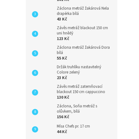
Záclona metráž žakárová Nela
drapérka bílá
43 Kč
Závěs metráž blackout 150 cm
uni hnědý
123 Kč
Záclona metráž žakárová Dora
bílá
55 Kč
Držák truhlíku nastavitelný
Colore zelený
23 Kč
Závěs metráž zatemňovací
blackout 150 cm cappuccino
130 Kč
Záclona, Soňa metráž s
olůvkem, bílá
156 Kč
Mísa Chefs pr. 17 cm
44 Kč