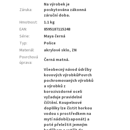
Na výrobek je
Záruka
:
poskytována zákonná
záruční doba.
Hmotnost
:
1.1 kg
EAN
:
8595187115248
Série
:
Maya černá
Typ
:
Police
Materiál
:
akrylové sklo, ZN
Povrchová
Černá matná.
úprava
:
Všeobecný návod údržby
kovových výrobkůPovrch
pochromovaných výrobků
a výrobků z
korozivzdorné oceli
vyžaduje pravidelné
čištění. Koupelnové
doplňky lze čistit horkou
vodou s prostředkem na
mytí nádobí(saponát) a
poté přeleštit jemným