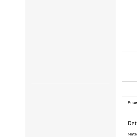
n
e
l
Popi
Det
Mate