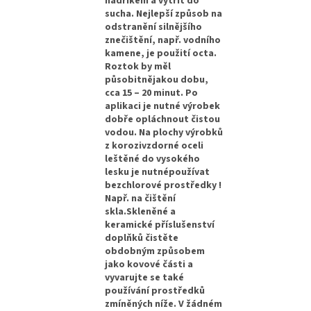
hadříkem a vytřít do
sucha. Nejlepší způsob na
odstranění silnějšího
znečištění, např. vodního
kamene, je použití octa.
Roztok by měl
působitnějakou dobu,
cca 15 – 20 minut. Po
aplikaci je nutné výrobek
dobře opláchnout čistou
vodou. Na plochy výrobků
z korozivzdorné oceli
leštěné do vysokého
lesku je nutnépoužívat
bezchlorové prostředky !
Např. na čištění
skla.Skleněné a
keramické příslušenství
doplňků čistěte
obdobným způsobem
jako kovové části a
vyvarujte se také
používání prostředků
zmíněných níže. V žádném