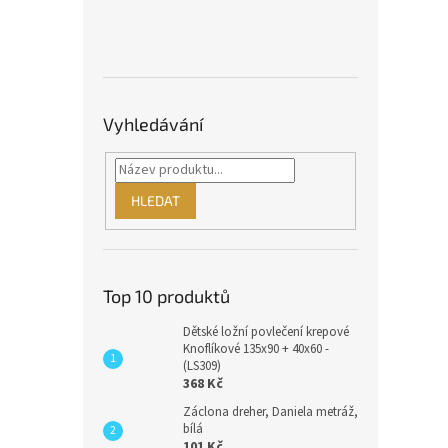
Vyhledávání
HLEDAT
Top 10 produktů
Dětské ložní povlečení krepové
Knoflíkové 135x90 + 40x60 -
(LS309)
368 Kč
Záclona dreher, Daniela metráž,
bílá
101 Kč