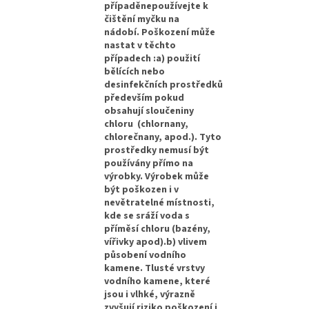
případěnepoužívejte k
čištění myčku na
nádobí. Poškození může
nastat v těchto
případech :a) použití
bělících nebo
desinfekčních prostředků
především pokud
obsahují sloučeniny
chloru (chlornany,
chlorečnany, apod.). Tyto
prostředky nemusí být
používány přímo na
výrobky. Výrobek může
být poškozen i v
nevětratelné místnosti,
kde se sráží voda s
příměsí chloru (bazény,
vířivky apod).b) vlivem
působení vodního
kamene. Tlusté vrstvy
vodního kamene, které
jsou i vlhké, výrazně
zvyšují riziko poškození i