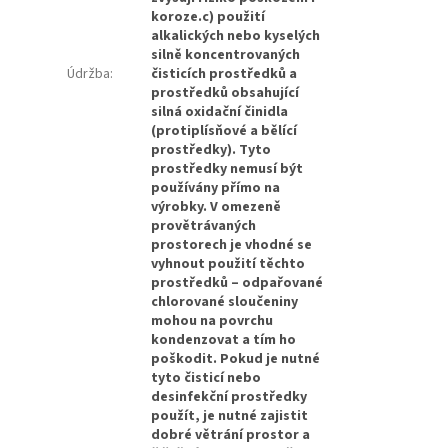
koroze.c) použití
alkalických nebo kyselých
silně koncentrovaných
Údržba
:
čisticích prostředků a
prostředků obsahující
silná oxidační činidla
(protiplísňové a bělící
prostředky). Tyto
prostředky nemusí být
používány přímo na
výrobky. V omezeně
provětrávaných
prostorech je vhodné se
vyhnout použití těchto
prostředků – odpařované
chlorované sloučeniny
mohou na povrchu
kondenzovat a tím ho
poškodit. Pokud je nutné
tyto čisticí nebo
desinfekční prostředky
použít, je nutné zajistit
dobré větrání prostor a