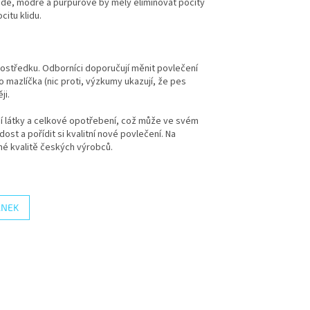
 šedé, modré a purpurové by měly eliminovat pocity
itu klidu.
ostředku. Odborníci doporučují měnit povlečení
mazlíčka (nic proti, výzkumy ukazují, že pes
ji.
ní látky a celkové opotřebení, což může ve svém
st a pořídit si kvalitní nové povlečení. Na
é kvalitě českých výrobců.
ÁNEK