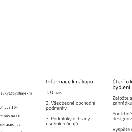
Informace k nákupu
Čtení o
bydlení
1. O nás
navky
@
bydlimekra
Založte s
2. Všeobecné obchodní
zahrádku
04 553 164
podmínky
Podtrhnět
te nás na FB
3. Podmínky ochrany
designov
osobních údajů
mekrasne_cz
Vyspěte 