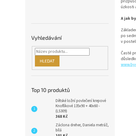
přizpůso
úzkosti 
A jak b
Základem
po sedmi
Vyhledávání
v postel
Časté pr
důsledku
HLEDAT
www.byd
Top 10 produktů
Dětské ložní povlečení krepové
Knoflíkové 135x90 + 40x60 -
(LS309)
368 Kč
Záclona dreher, Daniela metráž,
bílá
101 Kč