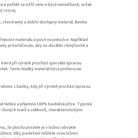
ice pořídit za nižší cenu a bývá nemačkavé, avšak
ý rozvoj.
í, všestranný a dobře dostupný materiál. Bavlna
hřejivost materiálu a pocit na pokožce. Například
avlny je kartáčován, aby se dosáhlo chmýřovité a
u, která při výrobě prochází speciální úpravou.
otek. Tento hladký materiál bývá preferován
yrobeno z bavlny, kdy při výrobě prochází úpravou
é hebká a příjemná 100% bavlněná příze. Typická
 různých tvarů a velikostí, charakteristickými
u, že plocha postele je v ložnici obvykle
žnice. Díky povlečení můžete svou ložnici