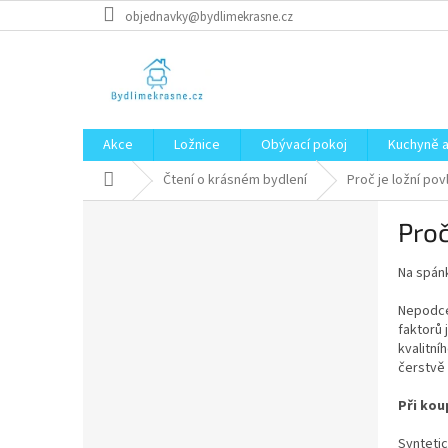
Přejít
objednavky@bydlimekrasne.cz
na
obsah
Akce
Ložnice
Obývací pokoj
Kuchyně a
Domů
Čtení o krásném bydlení
Proč je ložní pov
P
Proč
o
s
Na spánk
t
r
Nepodce
a
faktorů 
n
kvalitní
n
čerstvě
í
Při kou
p
a
Syntetic