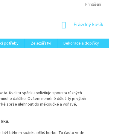
Přihlášení
NÁKUPNÍ
Prázdný košík
KOŠÍK
cí potřeby
Železářství
Dekorace a doplňky
Zahrada
vota. Kvalitu spánku ovlivňuje spousta různých
e a mnoho dalšího. Ovšem neméně důležitý je výběr
 horké sprše ulehnout do měkoučké a voňavé,
obku.
m být během spánku příliš horko. To často vede