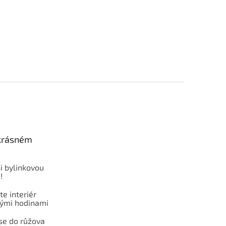
 krásném
i bylinkovou
!
e interiér
ými hodinami
se do růžova