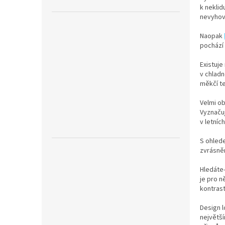
n
k neklid
e
nevyhovu
l
Naopak
pochází 
Existuje
v chlad
měkčí t
Velmi o
Vyznačuj
v letníc
S ohlede
zvrásněn
Hledáte-
je pro n
kontras
Design l
největší