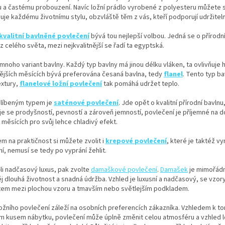
u a častému probouzení. Navíc ložní prádlo vyrobené z polyesteru můžete s
je každému životnímu stylu, obzvláště těm z vás, kteří podporují udržiteln
kvalitní bavlněné povlečení
bývá tou nejlepší volbou. Jedná se o přírodn
z celého světa, mezi nejkvalitnější se řadí ta egyptská.
 mnoho variant bavlny. Každý typ bavlny má jinou délku vláken, ta ovlivňuje 
nějších měsících bývá preferována česaná bavlna, tedy
flanel
. Tento typ b
extury,
flanelové ložní povlečení
tak pomáhá udržet teplo.
blíbeným typem je
saténové povlečení
. Jde opět o kvalitní přírodní bavln
e se prodyšností, pevností a zároveň jemností, povlečení je příjemné na d
h měsících pro svůj lehce chladivý efekt.
m na praktičnost si můžete zvolit i
krepové povlečení
, které je taktéž v
í, nemusí se tedy po vyprání žehlit.
li nadčasový luxus, pak zvolte
damaškové povlečení
.
Damašek
je mimořádn
ěj dlouhá životnost a snadná údržba. Vzhled je luxusní a nadčasový, se vzory
tem mezi plochou vzoru a tmavším nebo světlejším podkladem.
ožního povlečení záleží na osobních preferencích zákazníka. Vzhledem k tom
m kusem nábytku, povlečení může úplně změnit celou atmosféru a vzhled lo