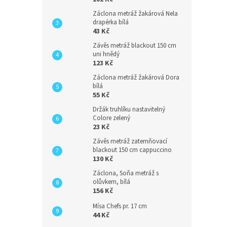
Záclona metráž žakárová Nela
drapérka bílá
43 Kč
Závěs metráž blackout 150 cm
uni hnědý
123 Kč
Záclona metráž žakárová Dora
bílá
55 Kč
Držák truhlíku nastavitelný
Colore zelený
23 Kč
Závěs metráž zatemňovací
blackout 150 cm cappuccino
130 Kč
Záclona, Soňa metráž s
olůvkem, bílá
156 Kč
Mísa Chefs pr. 17 cm
44 Kč