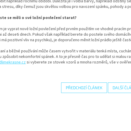
bit například ročnímu období. Důležitá je i volba barvy, například odstíny
a stresu, díky čemuž jsou skvělou volbou pro navození spánku, pohody a poc
yste se měli o své ložní povlečení starat?
 je vyprat nové ložní povlečení před prvním použitím ve vhodné pracím pr
 až deseti dnech. Pokud však například berete do postele svého domácího 
i má pozitivní vliv na psychiku), je doporučeno měnit ložní prádlo ještě častě
aní a běžné používání může časem vytvořit v materiálu tenká místa, cuchá
 způsobit nekomfortní spánek. A to je přesně čas pro to udělat si malou rado
limekrasne.cz
si vyberete ze stovek vzorů a mnoha rozměrů, vše v ověřen
PŘEDCHOZÍ ČLÁNEK
DALŠÍ ČL