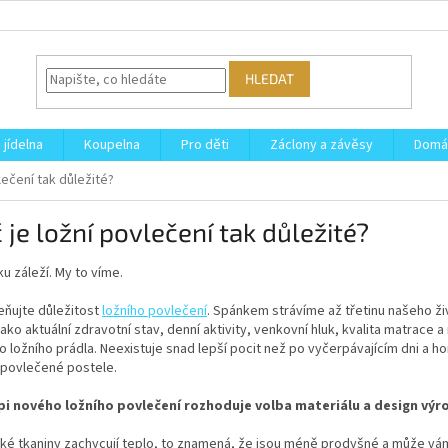
HLEDAT
 jídelna
Koupelna
Pro děti
Záclony a závěsy
Domá
lečení tak důležité?
 je ložní povlečení tak důležité?
u záleží. My to víme.
ňujte důležitost
ložního povlečení
. Spánkem strávíme až třetinu našeho ži
jako aktuální zdravotní stav, denní aktivity, venkovní hluk, kvalita matrac
ho ložního prádla. Neexistuje snad lepší pocit než po vyčerpávajícím dni a
 povlečené postele.
pi nového ložního povlečení rozhoduje volba materiálu a design výr
ké tkaniny zachycují teplo, to znamená, že jsou méně prodyšné a může vá