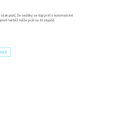
šak platí, že sedáky se dají prát v automatické
jmutí taktéž může prát na 30 stupňů.
ÁNEK