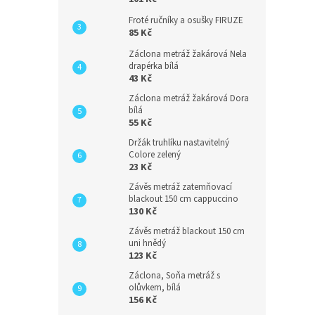
Froté ručníky a osušky FIRUZE
85 Kč
Záclona metráž žakárová Nela
drapérka bílá
43 Kč
Záclona metráž žakárová Dora
bílá
55 Kč
Držák truhlíku nastavitelný
Colore zelený
23 Kč
Závěs metráž zatemňovací
blackout 150 cm cappuccino
130 Kč
Závěs metráž blackout 150 cm
uni hnědý
123 Kč
Záclona, Soňa metráž s
olůvkem, bílá
156 Kč