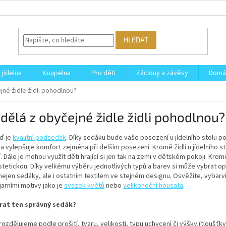
HLEDAT
 jídelna
Koupelna
Pro děti
Záclony a závěsy
Domá
jné židle židli pohodlnou?
dělá z obyčejné židle židli pohodlnou?
ď je
kvalitní podsedák
. Díky sedáku bude vaše posezení u jídelního stolu 
a vylepšuje komfort zejména při delším posezení. Kromě židlí u jídelního 
í. Dále je mohou využít děti hrající si jen tak na zemi v dětském pokoji. Kro
stetickou. Díky velkému výběru jednotlivých typů a barev si může vybrat op
nejen sedáky, ale i ostatním textilem ve stejném designu. Osvěžíte, vybarvíte
jarními motivy jako je
svazek květů
nebo
velikonoční housata
.
rat ten správný sedák?
ozdělujeme podle prošití, tvaru, velikosti, typu uchycení či výšky (tloušťky