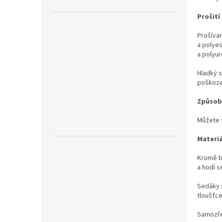
n
e
Prošití
l
Prošívan
a polyes
a polyur
Hladký s
poškoze
Způsob
Můžete 
Materiá
Kromě b
a hodí s
Sedáky 
tloušťce
Samozře