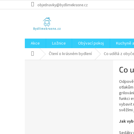
Přejít
objednavky@bydlimekrasne.cz
na
obsah
Akce
Ložnice
Obývací pokoj
Kuchyně a
Domů
Čtení o krásném bydlení
Co udělá z obyče
P
Co u
o
s
Odpově
t
otlakům 
r
grilován
a
funkci e
n
vybavit 
n
svěžími 
í
Jak vyb
p
a
Sedáky r