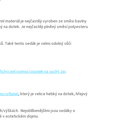
hní materiál je nejčastěji vyroben ze směsi bavlny
ý na dotek. Je nejčastěji plněný směsí polyesteru
ků. Také tento sedák je velmi odolný vůči
řichycení pomocí poutek na suchý zip
.
icroflanel
, který je velice hebký na dotek, hřejivý
ch/výškách. Nejoblíbenějšími jsou sedáky o
ké v estetickém dojmu.