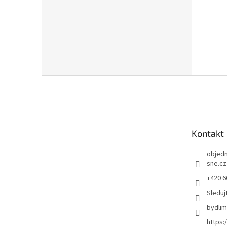
Z
á
p
a
t
Kontakt
í
objed
sne.cz
+420 6
Sleduj
bydli
https: