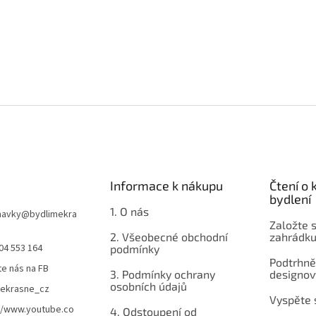
Informace k nákupu
Čtení o
bydlení
1. O nás
navky
@
bydlimekra
Založte s
2. Všeobecné obchodní
zahrádku
04 553 164
podmínky
Podtrhnět
te nás na FB
3. Podmínky ochrany
designov
osobních údajů
mekrasne_cz
Vyspěte 
//www.youtube.co
4. Odstoupení od