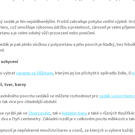
ý sedák je tím nejoblíbenějším. Prošití zabraňuje pohybu vnitřní výplně. Vrc
teru, což umožňuje výbornou údržbu a pratelnost, zároveň je velmi příjemn
etanu a je velmi odolný vůči prosezení nebo poničení.
edák je pak plněn vložkou z polyuretanu a jeho povrch je hladký, bez hrbol
ní.
 uchycení
si vybrat
variantu se šňůrkami
, kterými jej lze přichytit k opěradlu židle, či
p
l, tvar, barvy
avlněného povrchu sedáků se můžete rozhodnout pro
sedák s povrchem m
e tak více pro chladnější období.
se vyrábí jak ve
čtvercovém
, tak v
kulatém tvaru
a také v různých tloušťká
 dva a čtyři centimetry. Základní rozdíl je v celkovém pocitu měkkosti a ta
jmostí je nepřeberné množství barev a vzorů, ze kterých si vybere každý.