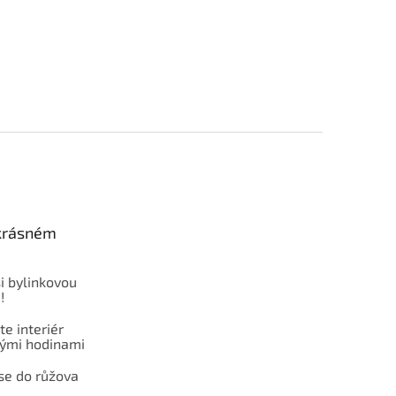
 krásném
i bylinkovou
!
e interiér
ými hodinami
se do růžova