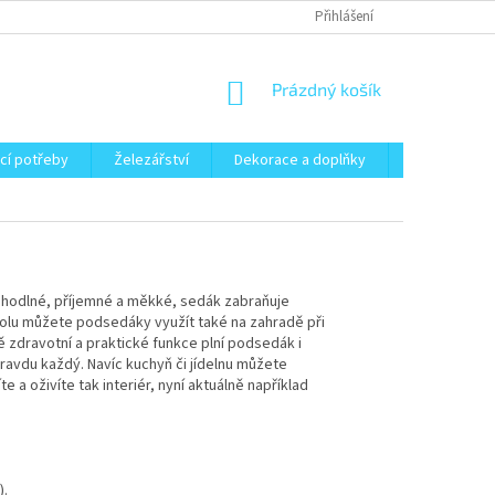
Přihlášení
NÁKUPNÍ
Prázdný košík
KOŠÍK
cí potřeby
Železářství
Dekorace a doplňky
Zahrada
pohodlné, příjemné a měkké, sedák zabraňuje
stolu můžete podsedáky využít také na zahradě při
mě zdravotní a praktické funkce plní podsedák i
ravdu každý. Navíc kuchyň či jídelnu můžete
 a oživíte tak interiér, nyní aktuálně například
).