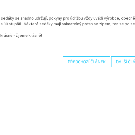
sedáky se snadno udržují, pokyny pro údržbu vždy uvádí výrobce, obecně v
a 30 stupňů. Některé sedáky mají snímatelný potah se zipem, ten se po se
krásně - žijeme krásně!
PŘEDCHOZÍ ČLÁNEK
DALŠÍ ČL