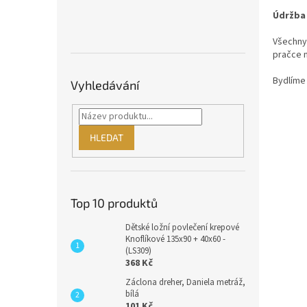
Údržba
Všechny 
pračce n
Bydlíme 
Vyhledávání
HLEDAT
Top 10 produktů
Dětské ložní povlečení krepové
Knoflíkové 135x90 + 40x60 -
(LS309)
368 Kč
Záclona dreher, Daniela metráž,
bílá
101 Kč