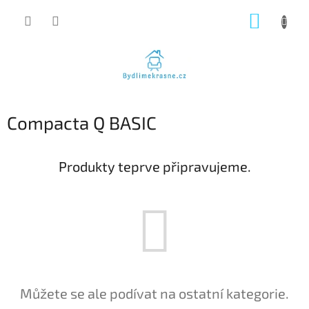
Přejít
NÁKUP
na
obsah
KOŠÍK
Compacta Q BASIC
Produkty teprve připravujeme.
Můžete se ale podívat na ostatní kategorie.