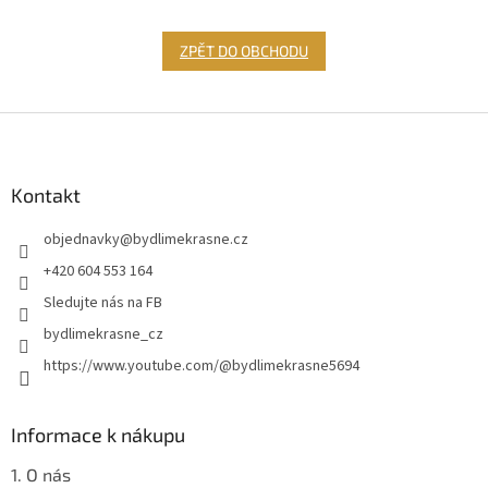
ZPĚT DO OBCHODU
Z
á
p
a
Kontakt
t
objednavky
@
bydlimekrasne.cz
í
+420 604 553 164
Sledujte nás na FB
bydlimekrasne_cz
https://www.youtube.com/@bydlimekrasne5694
Informace k nákupu
1. O nás