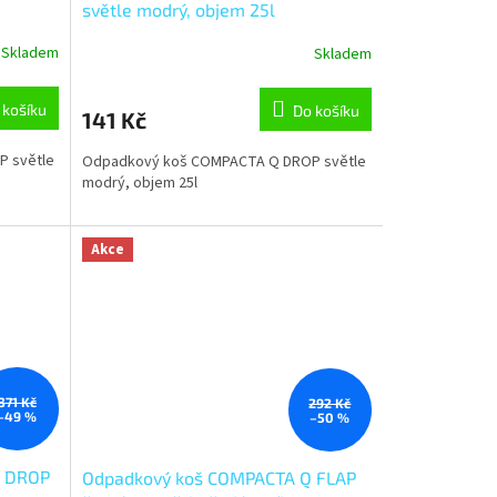
světle modrý, objem 25l
Skladem
Skladem
 košíku
Do košíku
141 Kč
 světle
Odpadkový koš COMPACTA Q DROP světle
modrý, objem 25l
Akce
371 Kč
292 Kč
–49 %
–50 %
Q DROP
Odpadkový koš COMPACTA Q FLAP