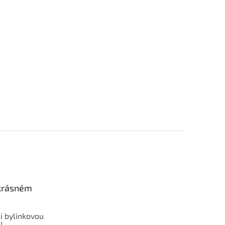
 krásném
i bylinkovou
!