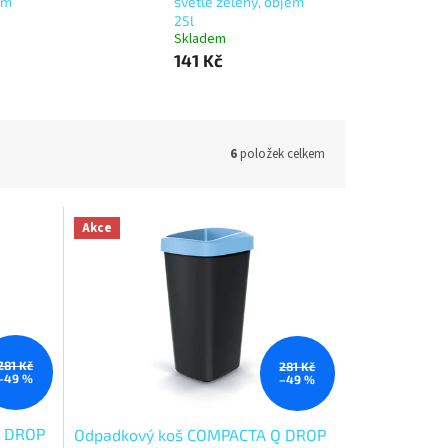
em
světle zelený, objem
25l
Skladem
141 Kč
6
položek celkem
Akce
281 Kč
281 Kč
–49 %
–49 %
Q DROP
Odpadkový koš COMPACTA Q DROP