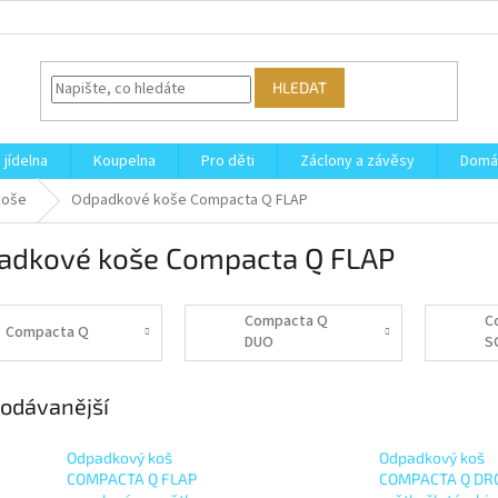
HLEDAT
 jídelna
Koupelna
Pro děti
Záclony a závěsy
Domá
koše
Odpadkové koše Compacta Q FLAP
adkové koše Compacta Q FLAP
Compacta Q
C
Compacta Q
DUO
S
odávanější
Odpadkový koš
Odpadkový koš
COMPACTA Q FLAP
COMPACTA Q DR