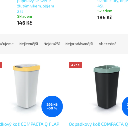
popelavý se světle
světle žlutý, obj
žlutým víkem, objem
45l
Skladem
25l
Skladem
186 Kč
146 Kč
učujeme
Nejlevnější
Nejdražší
Nejprodávanější
Abecedně
Akce
292 Kč
–50 %
dkový koš COMPACTA Q FLAP
Odpadkový koš COMPACTA 