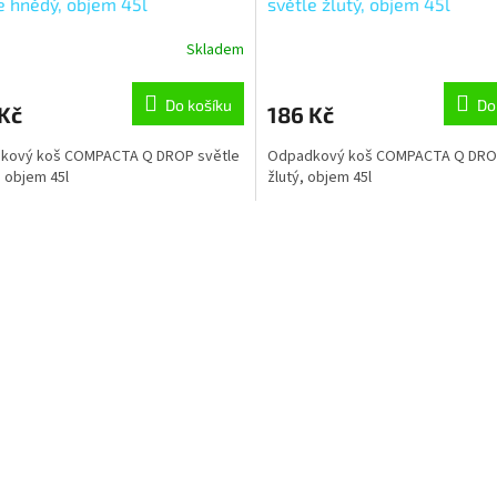
e hnědý, objem 45l
světle žlutý, objem 45l
Skladem
Do košíku
Do
Kč
186 Kč
kový koš COMPACTA Q DROP světle
Odpadkový koš COMPACTA Q DROP
 objem 45l
žlutý, objem 45l
O
v
l
á
d
a
c
í
p
r
v
k
y