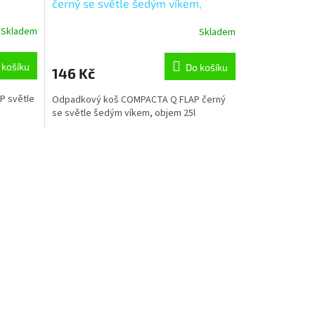
černý se světle šedým víkem,
objem 25l
Skladem
Skladem
 košíku
Do košíku
146 Kč
 světle
Odpadkový koš COMPACTA Q FLAP černý
se světle šedým víkem, objem 25l