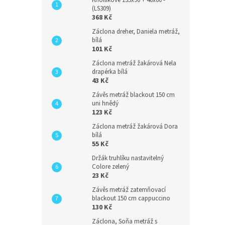
(LS309)
368 Kč
Záclona dreher, Daniela metráž,
bílá
101 Kč
Záclona metráž žakárová Nela
drapérka bílá
43 Kč
Závěs metráž blackout 150 cm
uni hnědý
123 Kč
Záclona metráž žakárová Dora
bílá
55 Kč
Držák truhlíku nastavitelný
Colore zelený
23 Kč
Závěs metráž zatemňovací
blackout 150 cm cappuccino
130 Kč
Záclona, Soňa metráž s