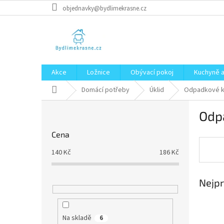
Přejít
objednavky@bydlimekrasne.cz
na
obsah
Akce
Ložnice
Obývací pokoj
Kuchyně a
Domů
Domácí potřeby
Úklid
Odpadkové 
P
Odp
o
s
Cena
t
r
140
Kč
186
Kč
a
n
Nejpr
n
í
p
a
Na skladě
6