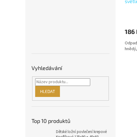
světl
186 
Odpad
hnědý,
Vyhledávání
HLEDAT
Top 10 produktů
Dětské ložní povlečení krepové
Knoflíkové 135x90 + 40x60 -