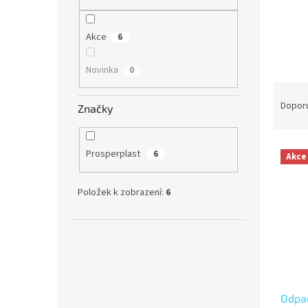
n
e
l
Akce
6
Novinka
0
Ř
a
Dopor
Značky
z
e
V
n
Prosperplast
6
Akce
ý
í
p
p
Položek k zobrazení:
6
i
r
s
o
p
d
r
u
o
k
d
t
u
ů
Odpa
k