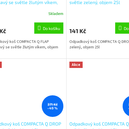
avý se světle žlutým víkem,
světle zelený, objem 25l
 25l
Skladem
Do košíku
Do
 Kč
141 Kč
kový koš COMPACTA Q FLAP
Odpadkový koš COMPACTA Q DROP
vý se světle žlutým víkem, objem
zelený, objem 25l
Akce
371 Kč
–49 %
dkový koš COMPACTA Q DROP
Odpadkový koš COMPACTA 