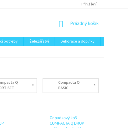
Přihlášení
NÁKUPNÍ
Prázdný košík
KOŠÍK
cí potřeby
Železářství
Dekorace a doplňky
Zahrada
ompacta Q
Compacta Q
ORT SET
BASIC
Odpadkový koš
OP
COMPACTA Q DROP