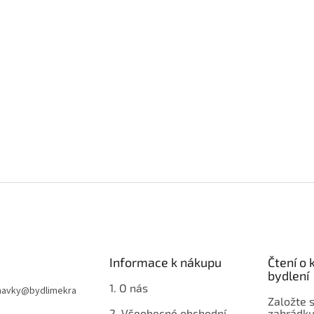
Informace k nákupu
Čtení o
bydlení
1. O nás
navky
@
bydlimekra
Založte s
2. Všeobecné obchodní
zahrádku