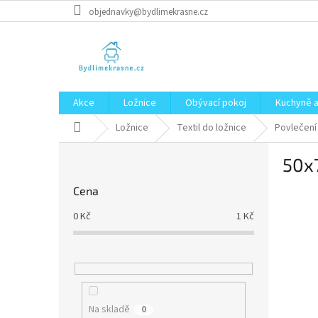
Přejít
objednavky@bydlimekrasne.cz
na
obsah
Akce
Ložnice
Obývací pokoj
Kuchyně a
Domů
Ložnice
Textil do ložnice
Povlečení
P
50x
o
s
Cena
t
r
0
Kč
1
Kč
a
n
n
í
p
a
Na skladě
0