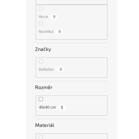
n
e
l
Akce
0
Novinka
0
Značky
Bellatex
0
Rozměr
40x40 cm
1
Materiál