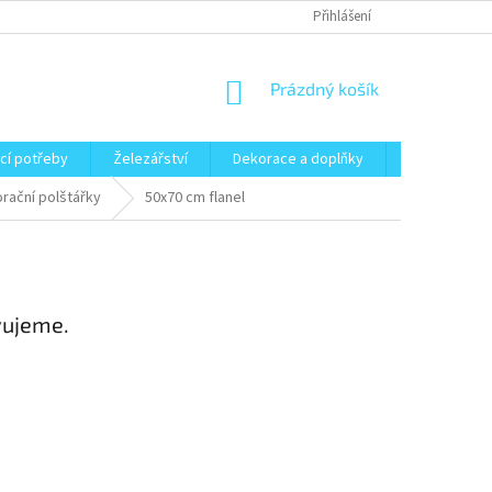
Přihlášení
NÁKUPNÍ
Prázdný košík
KOŠÍK
cí potřeby
Železářství
Dekorace a doplňky
Zahrada
orační polštářky
50x70 cm flanel
vujeme.