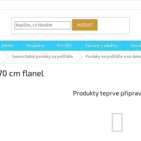
HLEDAT
 jídelna
Koupelna
Pro děti
Záclony a závěsy
Domá
Samostatné povlaky na polštáře
Povlaky na polštáře a na dek
70 cm flanel
Produkty teprve připra