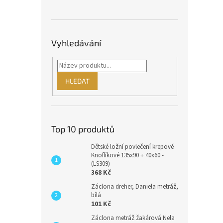
Vyhledávání
HLEDAT
Top 10 produktů
Dětské ložní povlečení krepové
Knoflíkové 135x90 + 40x60 -
(LS309)
368 Kč
Záclona dreher, Daniela metráž,
bílá
101 Kč
Záclona metráž žakárová Nela