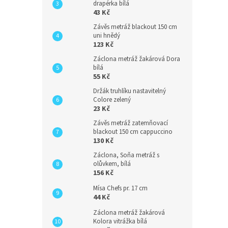
drapérka bílá
43 Kč
Závěs metráž blackout 150 cm
uni hnědý
123 Kč
Záclona metráž žakárová Dora
bílá
55 Kč
Držák truhlíku nastavitelný
Colore zelený
23 Kč
Závěs metráž zatemňovací
blackout 150 cm cappuccino
130 Kč
Záclona, Soňa metráž s
olůvkem, bílá
156 Kč
Mísa Chefs pr. 17 cm
44 Kč
Záclona metráž žakárová
Kolora vitrážka bílá