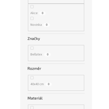
n
e
l
Akce
0
Novinka
0
Značky
Bellatex
0
Rozměr
40x40 cm
0
Materiál