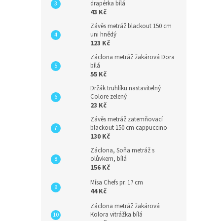
drapérka bílá
43 Kč
Závěs metráž blackout 150 cm
uni hnědý
123 Kč
Záclona metráž žakárová Dora
bílá
55 Kč
Držák truhlíku nastavitelný
Colore zelený
23 Kč
Závěs metráž zatemňovací
blackout 150 cm cappuccino
130 Kč
Záclona, Soňa metráž s
olůvkem, bílá
156 Kč
Mísa Chefs pr. 17 cm
44 Kč
Záclona metráž žakárová
Kolora vitrážka bílá