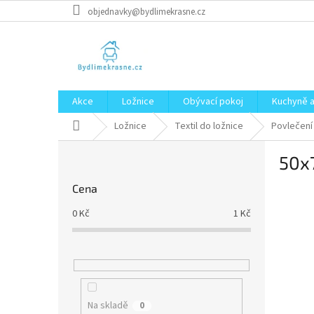
Přejít
objednavky@bydlimekrasne.cz
na
obsah
Akce
Ložnice
Obývací pokoj
Kuchyně a
Domů
Ložnice
Textil do ložnice
Povlečení
P
50x
o
s
Cena
t
r
0
Kč
1
Kč
a
n
n
í
p
a
Na skladě
0