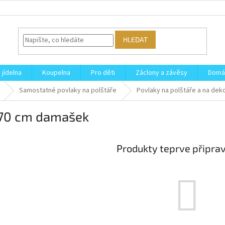
HLEDAT
 jídelna
Koupelna
Pro děti
Záclony a závěsy
Domá
Samostatné povlaky na polštáře
Povlaky na polštáře a na dek
70 cm damašek
Produkty teprve připra