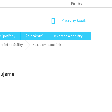
Přihlášení
NÁKUPNÍ
Prázdný košík
KOŠÍK
cí potřeby
Železářství
Dekorace a doplňky
Zahrada
orační polštářky
50x70 cm damašek
vujeme.