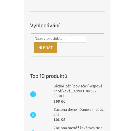
Vyhledávání
HLEDAT
Top 10 produktů
Dětské ložní povlečení krepové
Knoflíkové 135x90 + 40x60 -
(LS309)
368 Kč
Záclona dreher, Daniela metráž,
bílá
101 Kč
Záclona metráž žakárová Nela