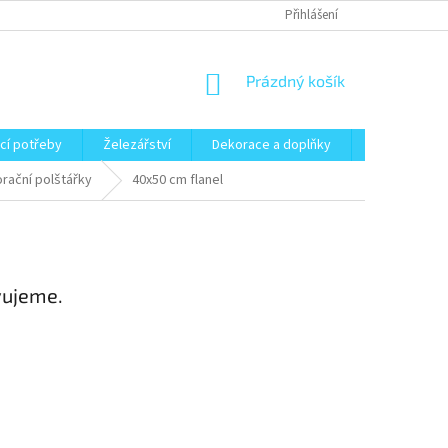
Přihlášení
NÁKUPNÍ
Prázdný košík
KOŠÍK
cí potřeby
Železářství
Dekorace a doplňky
Zahrada
orační polštářky
40x50 cm flanel
vujeme.