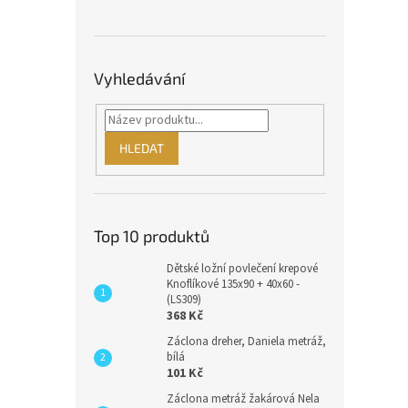
Vyhledávání
HLEDAT
Top 10 produktů
Dětské ložní povlečení krepové
Knoflíkové 135x90 + 40x60 -
(LS309)
368 Kč
Záclona dreher, Daniela metráž,
bílá
101 Kč
Záclona metráž žakárová Nela