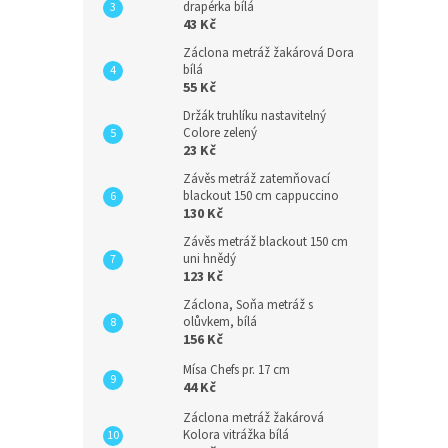
drapérka bílá
43 Kč
Záclona metráž žakárová Dora
bílá
55 Kč
Držák truhlíku nastavitelný
Colore zelený
23 Kč
Závěs metráž zatemňovací
blackout 150 cm cappuccino
130 Kč
Závěs metráž blackout 150 cm
uni hnědý
123 Kč
Záclona, Soňa metráž s
olůvkem, bílá
156 Kč
Mísa Chefs pr. 17 cm
44 Kč
Záclona metráž žakárová
Kolora vitrážka bílá