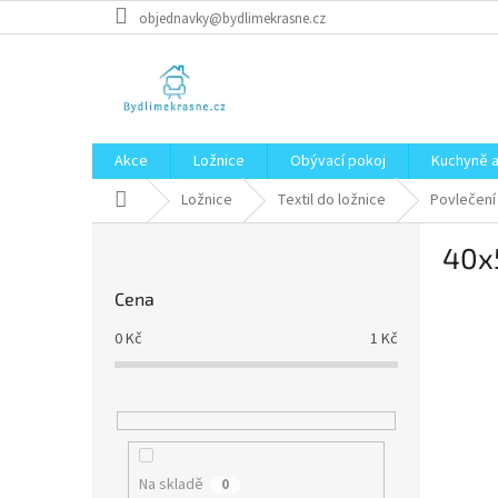
Přejít
objednavky@bydlimekrasne.cz
na
obsah
Akce
Ložnice
Obývací pokoj
Kuchyně a
Domů
Ložnice
Textil do ložnice
Povlečení
P
40x
o
s
Cena
t
r
0
Kč
1
Kč
a
n
n
í
p
a
Na skladě
0