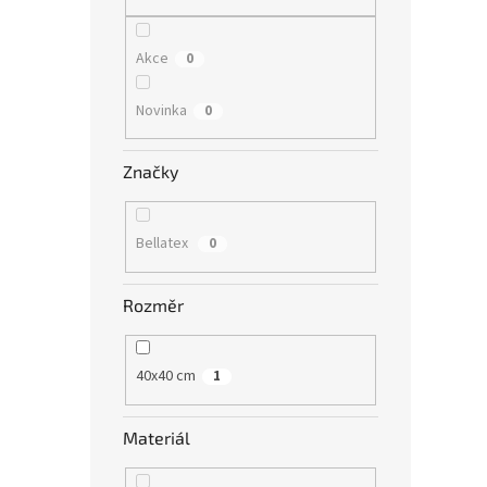
n
e
l
Akce
0
Novinka
0
Značky
Bellatex
0
Rozměr
40x40 cm
1
Materiál