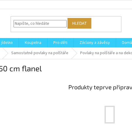
HLEDAT
 jídelna
Koupelna
Pro děti
Záclony a závěsy
Domá
Samostatné povlaky na polštáře
Povlaky na polštáře a na dek
50 cm flanel
Produkty teprve připra