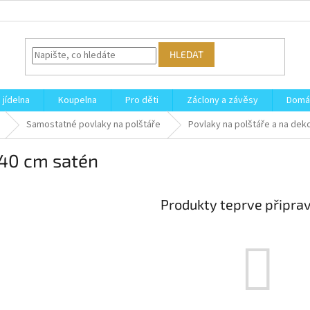
HLEDAT
 jídelna
Koupelna
Pro děti
Záclony a závěsy
Domá
Samostatné povlaky na polštáře
Povlaky na polštáře a na dek
40 cm satén
Produkty teprve připra