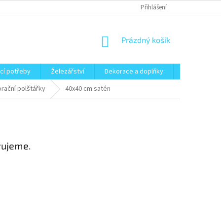
Přihlášení
NÁKUPNÍ
Prázdný košík
KOŠÍK
cí potřeby
Železářství
Dekorace a doplňky
Zahrada
orační polštářky
40x40 cm satén
vujeme.