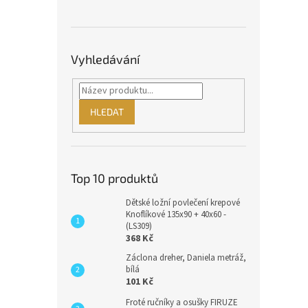
Vyhledávání
HLEDAT
Top 10 produktů
Dětské ložní povlečení krepové
Knoflíkové 135x90 + 40x60 -
(LS309)
368 Kč
Záclona dreher, Daniela metráž,
bílá
101 Kč
Froté ručníky a osušky FIRUZE