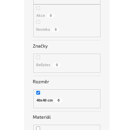
n
e
l
Akce
0
Novinka
0
Značky
Bellatex
0
Rozměr
40x40 cm
0
Materiál