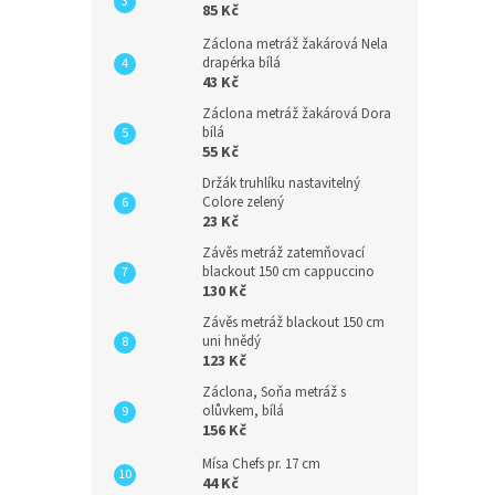
85 Kč
Záclona metráž žakárová Nela
drapérka bílá
43 Kč
Záclona metráž žakárová Dora
bílá
55 Kč
Držák truhlíku nastavitelný
Colore zelený
23 Kč
Závěs metráž zatemňovací
blackout 150 cm cappuccino
130 Kč
Závěs metráž blackout 150 cm
uni hnědý
123 Kč
Záclona, Soňa metráž s
olůvkem, bílá
156 Kč
Mísa Chefs pr. 17 cm
44 Kč