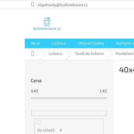
Přejít
objednavky@bydlimekrasne.cz
na
obsah
Akce
Ložnice
Obývací pokoj
Kuchyně a
Domů
Ložnice
Textil do ložnice
Povlečení
P
40x
o
s
Cena
t
r
0
Kč
1
Kč
a
n
n
í
p
a
Na skladě
0