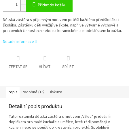
Přidat do košíku
Dětská zástěra s příjemným motivem potěší každého předškoláka i
školáka. Zástěrku děti využijí ve škole, např. ve výtvarné výchově a
pracovních činnostech nebo na keramickém a modelářském kroužku.
Detailní informace
ZEPTAT SE
HLÍDAT
SDÍLET
Popis
Podobné (16)
Diskuze
Detailní popis produktu
Tato roztomilá dětská zástěra s motivem „Válec“ je ideálním
doplňkem pro malé kuchaře a umělce, kteří rádi pomáhají v
kuchyni nebo se pouští do kreativních projektů. Spolehlivě