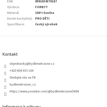
EAN
:
8591034370167
Výrobce
:
FORBYT
Materiál
:
100% bavlna
Dezén kuchyňský
:
PRO DĚTI
Specifikace
:
český výrobek
Z
á
p
a
Kontakt
t
objednavky
@
bydlimekrasne.cz
í
+420 604 553 164
Sledujte nás na FB
bydlimekrasne_cz
https://www.youtube.com/@bydlimekrasne5694
Informace k nákupu