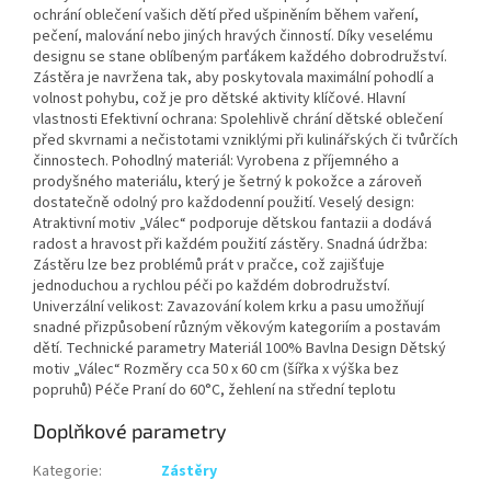
ochrání oblečení vašich dětí před ušpiněním během vaření,
pečení, malování nebo jiných hravých činností. Díky veselému
designu se stane oblíbeným parťákem každého dobrodružství.
Zástěra je navržena tak, aby poskytovala maximální pohodlí a
volnost pohybu, což je pro dětské aktivity klíčové. Hlavní
vlastnosti Efektivní ochrana: Spolehlivě chrání dětské oblečení
před skvrnami a nečistotami vzniklými při kulinářských či tvůrčích
činnostech. Pohodlný materiál: Vyrobena z příjemného a
prodyšného materiálu, který je šetrný k pokožce a zároveň
dostatečně odolný pro každodenní použití. Veselý design:
Atraktivní motiv „Válec“ podporuje dětskou fantazii a dodává
radost a hravost při každém použití zástěry. Snadná údržba:
Zástěru lze bez problémů prát v pračce, což zajišťuje
jednoduchou a rychlou péči po každém dobrodružství.
Univerzální velikost: Zavazování kolem krku a pasu umožňují
snadné přizpůsobení různým věkovým kategoriím a postavám
dětí. Technické parametry Materiál 100% Bavlna Design Dětský
motiv „Válec“ Rozměry cca 50 x 60 cm (šířka x výška bez
popruhů) Péče Praní do 60°C, žehlení na střední teplotu
Doplňkové parametry
Kategorie
:
Zástěry