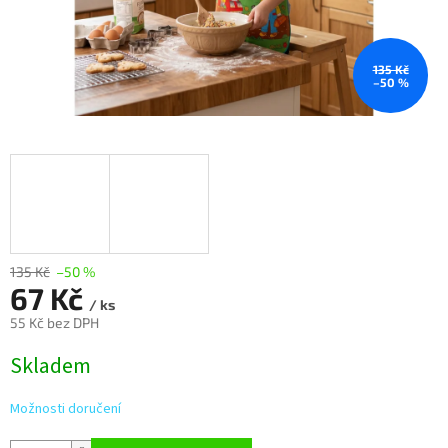
135 Kč
–50 %
135 Kč
–50 %
67 Kč
/ ks
55 Kč bez DPH
Měrná
Skladem
cena:
Možnosti doručení