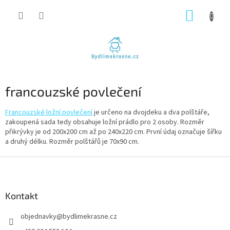
Přejít
NÁKUP
na
obsah
KOŠÍK
francouzské povlečení
Francouzské ložní povlečení
je určeno na dvojdeku a dva polštáře,
zakoupená sada tedy obsahuje ložní prádlo pro 2 osoby. Rozměr
přikrývky je od 200x200 cm až po 240x220 cm. První údaj označuje šířku
a druhý délku. Rozměr polštářů je 70x90 cm.
Z
á
p
a
Kontakt
t
objednavky
@
bydlimekrasne.cz
í