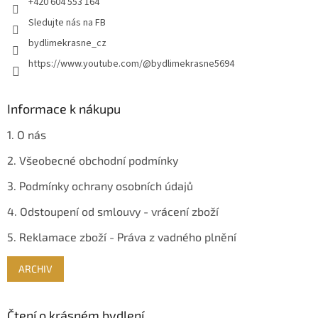
+420 604 553 164
Sledujte nás na FB
bydlimekrasne_cz
https://www.youtube.com/@bydlimekrasne5694
Informace k nákupu
1. O nás
2. Všeobecné obchodní podmínky
3. Podmínky ochrany osobních údajů
4. Odstoupení od smlouvy - vrácení zboží
5. Reklamace zboží - Práva z vadného plnění
ARCHIV
Čtení o krásném bydlení