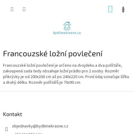
Přejít
NÁKUP
na
obsah
KOŠÍK
Francouzské ložní povlečení
Francouzské ložní povlečení je určeno na dvojdeku a dva polštáře,
zakoupená sada tedy obsahuje ložní prádlo pro 2 osoby. Rozměr
přikrývky je od 200x200 cm až po 240x220 cm. První údaj označuje šířku
a druhý délku. Rozměr polštářů je 70x90 cm.
Z
á
p
a
Kontakt
t
objednavky
@
bydlimekrasne.cz
í