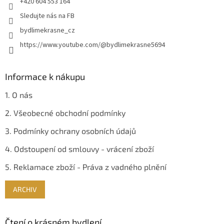
+420 604 553 164
Sledujte nás na FB
bydlimekrasne_cz
https://www.youtube.com/@bydlimekrasne5694
Informace k nákupu
1. O nás
2. Všeobecné obchodní podmínky
3. Podmínky ochrany osobních údajů
4. Odstoupení od smlouvy - vrácení zboží
5. Reklamace zboží - Práva z vadného plnění
ARCHIV
Čtení o krásném bydlení